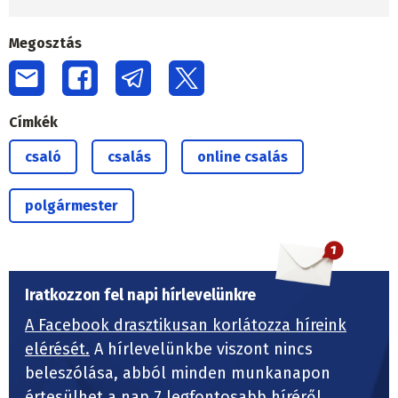
Megosztás
Címkék
csaló
csalás
online csalás
polgármester
Iratkozzon fel napi hírlevelünkre
A Facebook drasztikusan korlátozza híreink
elérését.
A hírlevelünkbe viszont nincs
beleszólása, abból minden munkanapon
értesülhet a nap 7 legfontosabb híréről.