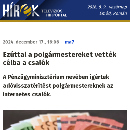
Ugrás
2026. 8. 9., vasárnap
a
Emőd, Román
tartalomra
Hírek.sk
fő
navigáció
2024. december 17., 16:06
ma7
Ezúttal a polgármestereket vették
célba a csalók
A Pénzügyminisztérium nevében ígértek
adóvisszatérítést polgármestereknek az
internetes csalók.