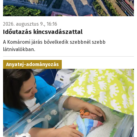
2026. augusztus 9., 16:16
Időutazás kincsvadászattal
A Komáromi járás bővelkedik szebbnél szebb
látnivalókban.
Anyatej-adományozás