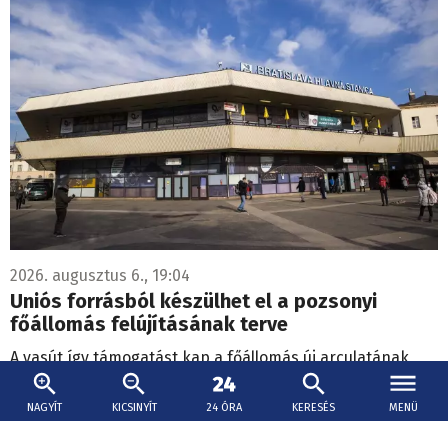
2026. augusztus 6., 19:04
Uniós forrásból készülhet el a pozsonyi
főállomás felújításának terve
A vasút így támogatást kap a főállomás új arculatának
további tervezésére.
NAGYÍT
KICSINYÍT
24 ÓRA
KERESÉS
MENÜ
Baleset