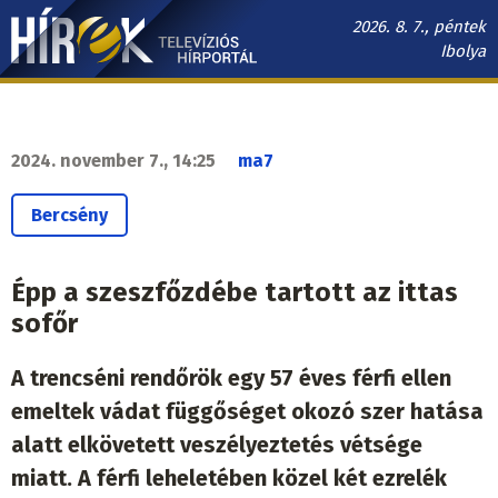
Ugrás
2026. 8. 7., péntek
a
Ibolya
tartalomra
Hírek.sk
fő
navigáció
2024. november 7., 14:25
ma7
Bercsény
Épp a szeszfőzdébe tartott az ittas
sofőr
A trencséni rendőrök egy 57 éves férfi ellen
emeltek vádat függőséget okozó szer hatása
alatt elkövetett veszélyeztetés vétsége
miatt. A férfi leheletében közel két ezrelék