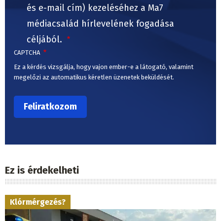
és e-mail cím) kezeléséhez a Ma7
médiacsalád hírlevelének fogadása
céljából.
CAPTCHA
Ez a kérdés vizsgálja, hogy vajon ember-e a látogató, valamint
megelőzi az automatikus kéretlen üzenetek beküldését.
Ez is érdekelheti
Klórmérgezés?