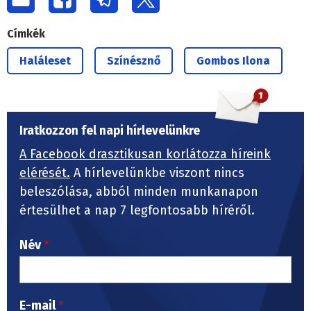
Címkék
Haláleset
Színésznő
Gombos Ilona
Iratkozzon fel napi hírlevelünkre
A Facebook drasztikusan korlátozza híreink
elérését.
A hírlevelünkbe viszont nincs
beleszólása, abból minden munkanapon
értesülhet a nap 7 legfontosabb híréről.
Név
E-mail