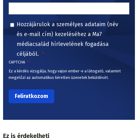
Hozzájárulok a személyes adataim (név
és e-mail cím) kezeléséhez a Ma7
médiacsalád hírlevelének fogadása
céljából.
CAPTCHA
Ez a kérdés vizsgálja, hogy vajon ember-e a látogató, valamint
megelőzi az automatikus kéretlen üzenetek beküldését.
Ez is érdekelheti