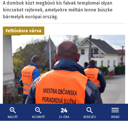
A dombok közt megbúvó kis falvak templomai olyan
kincseket rejtenek, amelyekre méltán lenne büszke
bármelyik európai ország.
Felhívásra várva
NAGYÍT
KICSINYÍT
24 ÓRA
KERESÉS
MENÜ