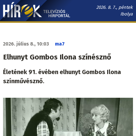
Ugrás
2026. 8. 7., péntek
a
Ibolya
tartalomra
Hírek.sk
fő
navigáció
2026. július 8., 10:03
ma7
Elhunyt Gombos Ilona színésznő
Életének 91. évében elhunyt Gombos Ilona
színművésznő.