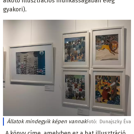
alkotó illusztrációs munkásságában elég
gyakori).
Állatok mindegyik képen vannak
Fotó:
Dunajszky Éva
„A könyv címe, amelyben ez a hat illusztráció