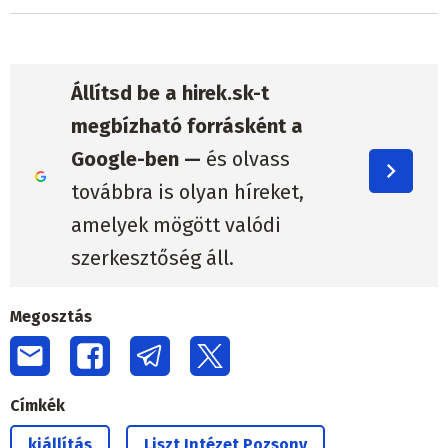
Állítsd be a hirek.sk-t
megbízható forrásként a
Google-ben —
és olvass
továbbra is olyan híreket,
amelyek mögött valódi
szerkesztőség áll.
Megosztás
Címkék
kiállítás
Liszt Intézet Pozsony