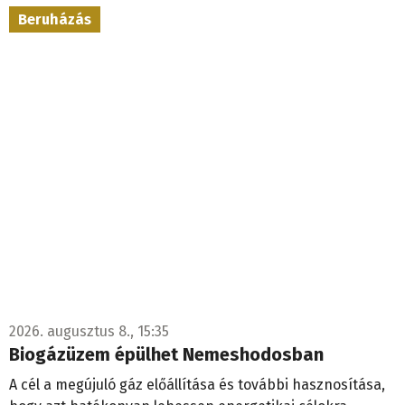
Beruházás
2026. augusztus 8., 15:35
Biogázüzem épülhet Nemeshodosban
A cél a megújuló gáz előállítása és további hasznosítása,