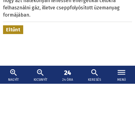
hogy azt hatékonyan lehessen energetikai célokra
felhasználni gáz, illetve cseppfolyósított üzemanyag
formájában.
Eltűnt
NAGYÍT
KICSINYÍT
24 ÓRA
KERESÉS
MENÜ