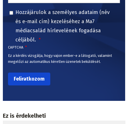
Hozzájárulok a személyes adataim (név
és e-mail cím) kezeléséhez a Ma7
médiacsalád hírlevelének fogadása
céljából.
CAPTCHA
Ez a kérdés vizsgálja, hogy vajon ember-e a látogató, valamint
megelőzi az automatikus kéretlen üzenetek beküldését.
Ez is érdekelheti