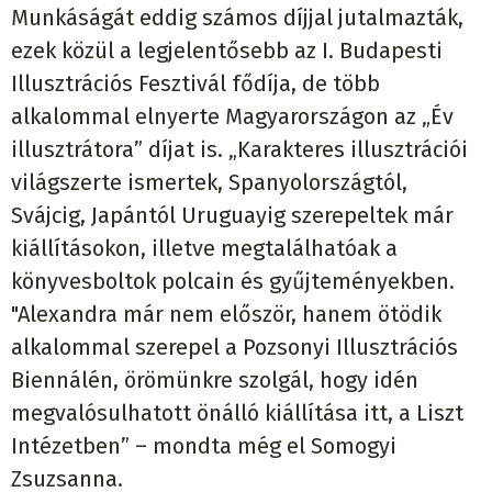
Munkáságát eddig számos díjjal jutalmazták,
ezek közül a legjelentősebb az I. Budapesti
Illusztrációs Fesztivál fődíja, de több
alkalommal elnyerte Magyarországon az „Év
illusztrátora” díjat is. „Karakteres illusztrációi
világszerte ismertek, Spanyolországtól,
Svájcig, Japántól Uruguayig szerepeltek már
kiállításokon, illetve megtalálhatóak a
könyvesboltok polcain és gyűjteményekben.
"Alexandra már nem először, hanem ötödik
alkalommal szerepel a Pozsonyi Illusztrációs
Biennálén, örömünkre szolgál, hogy idén
megvalósulhatott önálló kiállítása itt, a Liszt
Intézetben” – mondta még el Somogyi
Zsuzsanna.