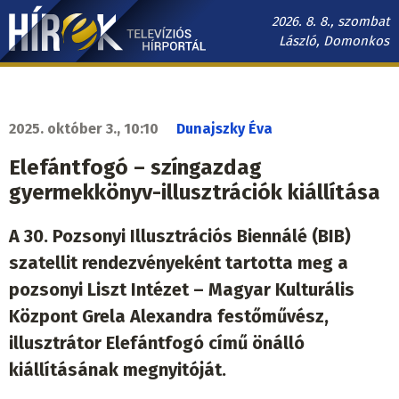
Ugrás
2026. 8. 8., szombat
a
László, Domonkos
tartalomra
Hírek.sk
fő
navigáció
2025. október 3., 10:10
Dunajszky Éva
Elefántfogó – színgazdag
gyermekkönyv-illusztrációk kiállítása
A 30. Pozsonyi Illusztrációs Biennálé (BIB)
szatellit rendezvényeként tartotta meg a
pozsonyi Liszt Intézet – Magyar Kulturális
Központ Grela Alexandra festőművész,
illusztrátor Elefántfogó című önálló
kiállításának megnyitóját.