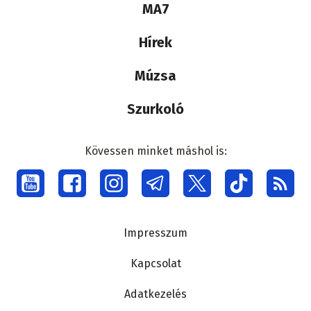
Lábléc
MA7
médiacsalád
Hírek
Múzsa
Szurkoló
Kövessen minket máshol is:
Social
menu
Lábléc
Impresszum
Kapcsolat
Adatkezelés