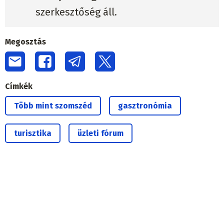
szerkesztőség áll.
Megosztás
Címkék
Több mint szomszéd
gasztronómia
turisztika
üzleti fórum