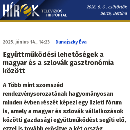
Ugrás
2026. 8. 6., csütörtök
a
Berta, Bettina
tartalomra
Hírek.sk
fő
navigáció
2025. június 14., 14:23
Dunajszky Éva
Együttműködési lehetőségek a
magyar és a szlovák gasztronómia
között
A Több mint szomszéd
rendezvénysorozatának hagyományosan
minden évben részét képezi egy üzleti fórum
is, amely a magyar és szlovák vállalkozások
közötti gazdasági együttműködést segíti elő,
ezzel is tovább erősítve a két ország