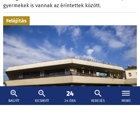
gyermekek is vannak az érintettek között.
Felújítás
NAGYÍT
KICSINYÍT
24 ÓRA
KERESÉS
MENÜ
2026. augusztus 6., 19:04
Uniós forrásból készülhet el a pozsonyi
főállomás felújításának terve