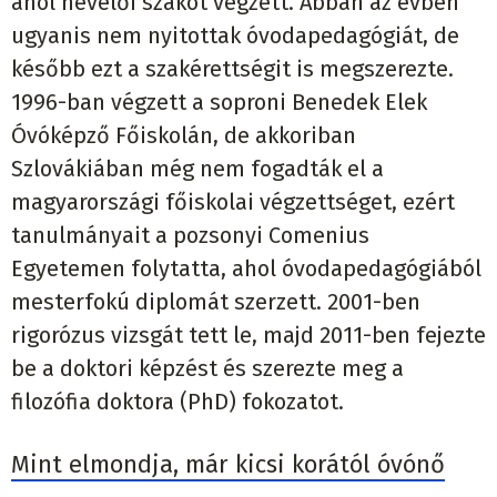
ahol nevelői szakot végzett. Abban az évben
ugyanis nem nyitottak óvodapedagógiát, de
később ezt a szakérettségit is megszerezte.
1996-ban végzett a soproni Benedek Elek
Óvóképző Főiskolán, de akkoriban
Szlovákiában még nem fogadták el a
magyarországi főiskolai végzettséget, ezért
tanulmányait a pozsonyi Comenius
Egyetemen folytatta, ahol óvodapedagógiából
mesterfokú diplomát szerzett. 2001-ben
rigorózus vizsgát tett le, majd 2011-ben fejezte
be a doktori képzést és szerezte meg a
filozófia doktora (PhD) fokozatot.
Mint elmondja, már kicsi korától óvónő