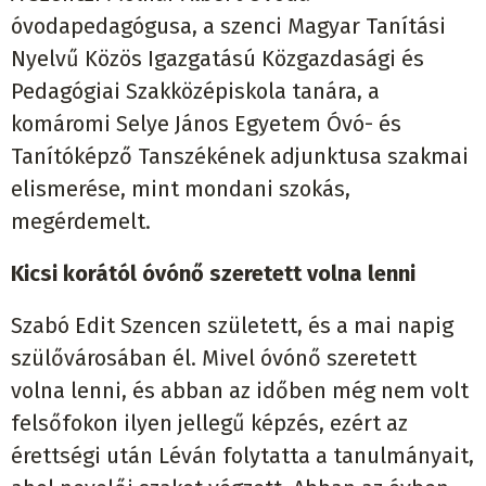
óvodapedagógusa, a szenci Magyar Tanítási
Nyelvű Közös Igazgatású Közgazdasági és
Pedagógiai Szakközépiskola tanára, a
komáromi Selye János Egyetem Óvó- és
Tanítóképző Tanszékének adjunktusa szakmai
elismerése, mint mondani szokás,
megérdemelt.
Kicsi korától óvónő szeretett volna lenni
Szabó Edit Szencen született, és a mai napig
szülővárosában él. Mivel óvónő szeretett
volna lenni, és abban az időben még nem volt
felsőfokon ilyen jellegű képzés, ezért az
érettségi után Léván folytatta a tanulmányait,