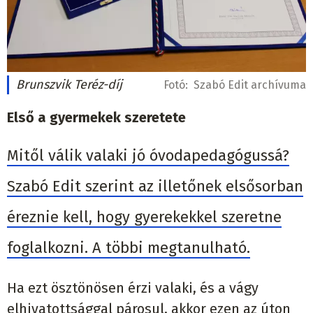
Brunszvik Teréz-díj
Fotó:
Szabó Edit archívuma
Első a gyermekek szeretete
Mitől válik valaki jó óvodapedagógussá?
Szabó Edit szerint az illetőnek elsősorban
éreznie kell, hogy gyerekekkel szeretne
foglalkozni. A többi megtanulható.
Ha ezt ösztönösen érzi valaki, és a vágy
elhivatottsággal párosul, akkor ezen az úton