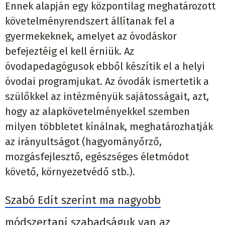
Ennek alapján egy központilag meghatározott
követelményrendszert állítanak fel a
gyermekeknek, amelyet az óvodáskor
befejeztéig el kell érniük. Az
óvodapedagógusok ebből készítik el a helyi
óvodai programjukat. Az óvodák ismertetik a
szülőkkel az intézményük sajátosságait, azt,
hogy az alapkövetelményekkel szemben
milyen többletet kínálnak, meghatározhatják
az irányultságot (hagyományőrző,
mozgásfejlesztő, egészséges életmódot
követő, környezetvédő stb.).
Szabó Edit szerint ma nagyobb
módszertani szabadságuk van az