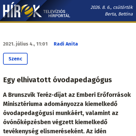
Ugrás
2026. 8. 6., csütörtök
a
Berta, Bettina
tartalomra
Hírek.sk
fő
navigáció
2021. július 4., 11:01
Radi Anita
Szenc
Egy elhivatott óvodapedagógus
A Brunszvik Teréz-díjat az Emberi Erőforrások
Minisztériuma adományozza kiemelkedő
óvodapedagógusi munkáért, valamint az
óvónőképzésben végzett kiemelkedő
tevékenység elismeréseként. Az idén