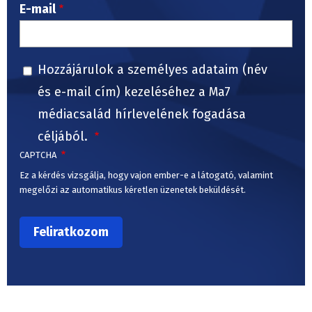
E-mail
Hozzájárulok a személyes adataim (név
és e-mail cím) kezeléséhez a Ma7
médiacsalád hírlevelének fogadása
céljából.
CAPTCHA
Ez a kérdés vizsgálja, hogy vajon ember-e a látogató, valamint
megelőzi az automatikus kéretlen üzenetek beküldését.