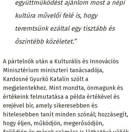
együttműködést ajánlom most a népi
kultúra művelői felé is, hogy
teremtsünk ezáltal egy tisztább és
őszintébb közéletet.”
A pártelnök után a Kulturális és Innovációs
Minisztérium miniszteri tanácsadója,
Kardosné Gyurkó Katalin szólt a
megjelentekhez. Mint mondta, önmagunk és
értékeink felmutatása a példa értékével és
erejével bír, amely sikeresebben és
hitelesebben tanít minden szónál; hozzásegít,
hogy éljen, működjön, megerősödjön,
fejlődjön és mások számára is láthatóvá váljék