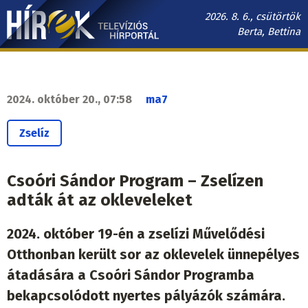
Ugrás
2026. 8. 6., csütörtök
a
Berta, Bettina
tartalomra
Hírek.sk
fő
navigáció
2024. október 20., 07:58
ma7
Zselíz
Csoóri Sándor Program – Zselízen
adták át az okleveleket
2024. október 19-én a zselízi Művelődési
Otthonban került sor az oklevelek ünnepélyes
átadására a Csoóri Sándor Programba
bekapcsolódott nyertes pályázók számára.