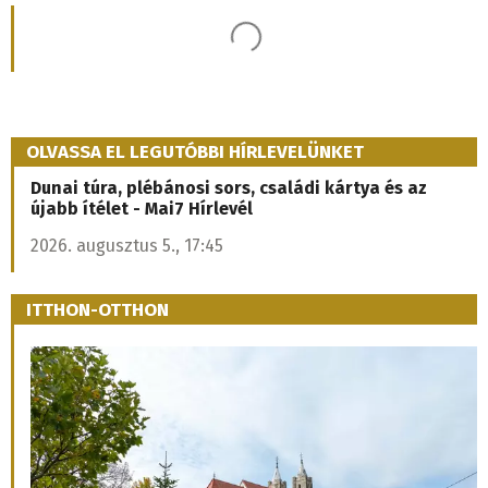
2026. augusztus 6., 11:11
Felújításra szorul a betléri kastélypark
vízesése, a múzeum megoldást keres
Rossz műszaki állapotban van a betléri Andrássy-kastély
parkjának egyik legismertebb látványossága, az 1820-as
években épült mesterséges vízesés.