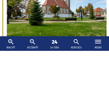
Egyre népszerűbb az aktív turizmus
NAGYÍT
KICSINYÍT
24 ÓRA
KERESÉS
MENÜ
2026. augusztus 6., 09:09
Aktív pihenés Gömörben: új oldalát is
megmutatja a régió
Az utóbbi években Gömör új oldalát is megmutatja: egyre
több olyan fejlesztés valósult és valósul meg, amely az