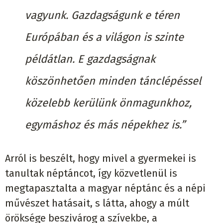
vagyunk. Gazdagságunk e téren
Európában és a világon is szinte
példátlan. E gazdagságnak
köszönhetően minden tánclépéssel
közelebb kerülünk önmagunkhoz,
egymáshoz és más népekhez is.”
Arról is beszélt, hogy mivel a gyermekei is
tanultak néptáncot, így közvetlenül is
megtapasztalta a magyar néptánc és a népi
művészet hatásait, s látta, ahogy a múlt
öröksége beszivárog a szívekbe, a