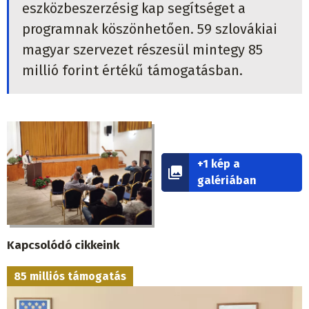
eszközbeszerzésig kap segítséget a
programnak köszönhetően. 59 szlovákiai
magyar szervezet részesül mintegy 85
millió forint értékű támogatásban.
+1 kép a
galériában
Kapcsolódó cikkeink
85 milliós támogatás