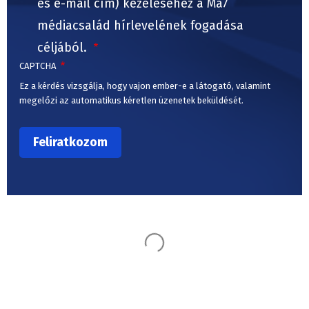
és e-mail cím) kezeléséhez a Ma7
médiacsalád hírlevelének fogadása
céljából.
CAPTCHA
Ez a kérdés vizsgálja, hogy vajon ember-e a látogató, valamint
megelőzi az automatikus kéretlen üzenetek beküldését.
Ez is érdekelheti
Betlér