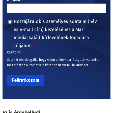
Hozzájárulok a személyes adataim (név
és e-mail cím) kezeléséhez a Ma7
médiacsalád hírlevelének fogadása
céljából.
CAPTCHA
Ez a kérdés vizsgálja, hogy vajon ember-e a látogató, valamint
megelőzi az automatikus kéretlen üzenetek beküldését.
Ez is érdekelheti