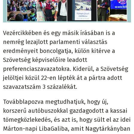
Vezércikkében és egy másik írásában is a
nemrég lezajlott parlamenti választás
eredményeit boncolgatja, külön kitérve a
Szövetség képviselőire leadott
preferenciaszavazatokra. Kiderül, a Szövetség
jelöltjei közül 22-en lépték át a pártra adott
szavazatszám 3 százalékát.
Továbblapozva megtudhatjuk, hogy új,
korszerű autóbuszokkal gazdagodott a kassai
tömegközlekedés, és azt is, hogy sült el az idei
Márton-napi LibaGaliba, amit Nagytárkányban