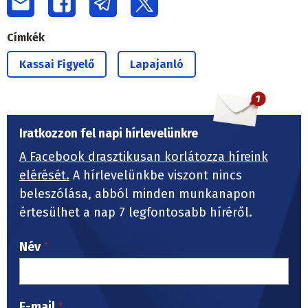
Címkék
Kassai Figyelő
Lapajanló
Iratkozzon fel napi hírlevelünkre
A Facebook drasztikusan korlátozza híreink
elérését.
A hírlevelünkbe viszont nincs
beleszólása, abból minden munkanapon
értesülhet a nap 7 legfontosabb híréről.
Név
E-mail