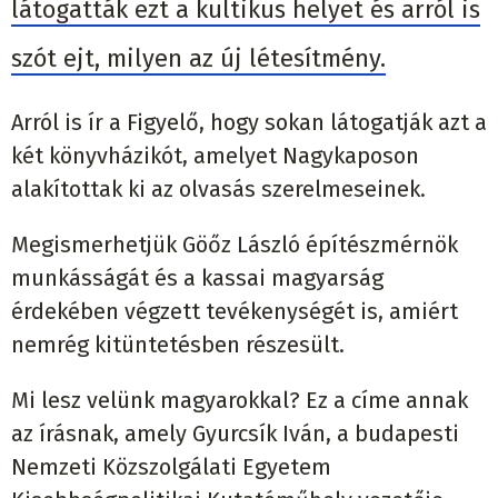
látogatták ezt a kultikus helyet és arról is
szót ejt, milyen az új létesítmény.
Arról is ír a Figyelő, hogy sokan látogatják azt a
két könyvházikót, amelyet Nagykaposon
alakítottak ki az olvasás szerelmeseinek.
Megismerhetjük Göőz László építészmérnök
munkásságát és a kassai magyarság
érdekében végzett tevékenységét is, amiért
nemrég kitüntetésben részesült.
Mi lesz velünk magyarokkal? Ez a címe annak
az írásnak, amely Gyurcsík Iván, a budapesti
Nemzeti Közszolgálati Egyetem