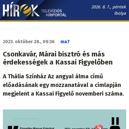
Ugrás
2026. 8. 7., péntek
a
Ibolya
tartalomra
Hírek.sk
fő
navigáció
2023. október 28., 09:36
ma7
Csonkavár, Márai bisztró és más
érdekességek a Kassai Figyelőben
A Thália Színház Az angyal álma című
előadásának egy mozzanatával a címlapján
megjelent a Kassai Figyelő novemberi száma.