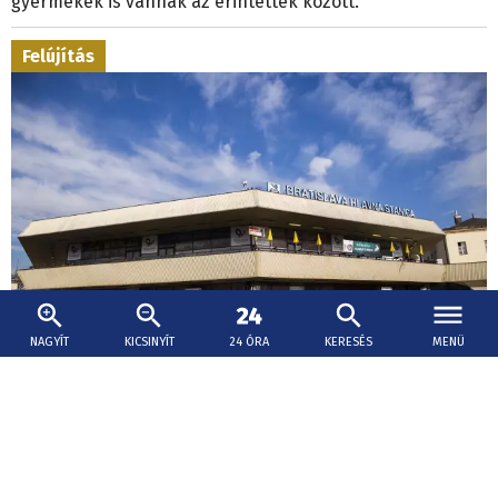
gyermekek is vannak az érintettek között.
Felújítás
NAGYÍT
KICSINYÍT
24 ÓRA
KERESÉS
MENÜ
2026. augusztus 6., 19:04
Uniós forrásból készülhet el a pozsonyi
főállomás felújításának terve