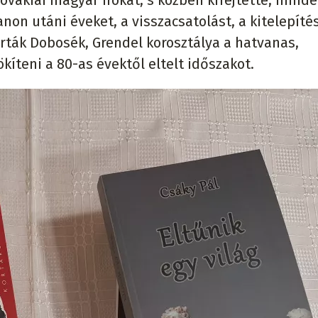
vákiai magyar írókat, s közben kifejtette, minde
non utáni éveket, a visszacsatolást, a kitelepítés
rták Dobosék, Grendel korosztálya a hatvanas,
íteni a 80-as évektől eltelt időszakot.