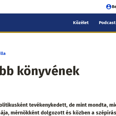
Fel
B
fió
Közélet
Podcast
me
lla
abb könyvének
olitikusként tevékenykedett, de mint mondta, mi
akmája, mérnökként dolgozott és közben a szépírás