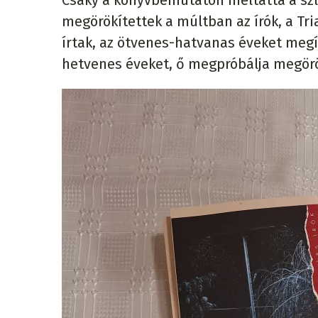
Csáky a könyvbemutatón méltatta a szlo
megörökítettek a múltban az írók, a Tria
írtak, az ötvenes-hatvanas éveket megí
hetvenes éveket, ő megpróbálja megörök