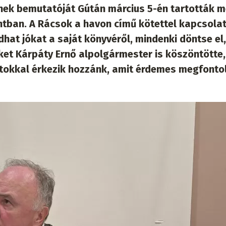
ének bemutatóját Gútán március 5-én tartották m
tban. A Rácsok a havon című kötettel kapcsola
at jókat a saját könyvéről, mindenki döntse el,
őket Kárpáty Ernő alpolgármester is köszöntötte,
atokkal érkezik hozzánk, amit érdemes megfontol