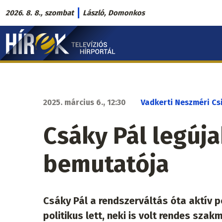
Ugrás
2026. 8. 8., szombat
László, Domonkos
a
Hírek.sk
tartalomra
fő
navigáció
2025. március 6., 12:30
Vadkerti Neszméri Csi
Csáky Pál legúj
bemutatója
Csáky Pál a rendszerváltás óta aktív p
politikus lett, neki is volt rendes sz