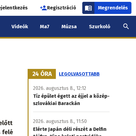
használói
ejelentkezés
Regisztráció
Megrendelés
k
Videók
Ma7
Múzsa
Szurkoló
nüje
24 ÓRA
LEGOLVASOTTABB
2026. augusztus 8., 12:12
Tíz épület égett az éjjel a közép-
szlovákiai Barackán
2026. augusztus 8., 11:50
előtt
Elérte Japán déli részét a Delfin
 felé