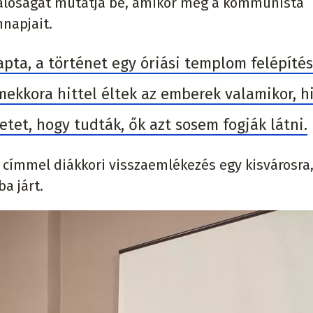
valóságát mutatja be, amikor még a kommunista
napjait.
apta, a történet egy óriási templom felépíté
ekkora hittel éltek az emberek valamikor, h
tet, hogy tudták, ők azt sosem fogják látni.
n címmel diákkori visszaemlékezés egy kisvárosra
a járt.