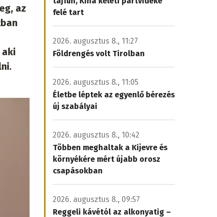
tájfun, Kína keleti partvidéke
eg, az
felé tart
tban
2026. augusztus 8., 11:27
 aki
Földrengés volt Tirolban
ni.
2026. augusztus 8., 11:05
Életbe léptek az egyenlő bérezés
új szabályai
2026. augusztus 8., 10:42
Többen meghaltak a Kijevre és
környékére mért újabb orosz
csapásokban
2026. augusztus 8., 09:57
Reggeli kávétól az alkonyatig –