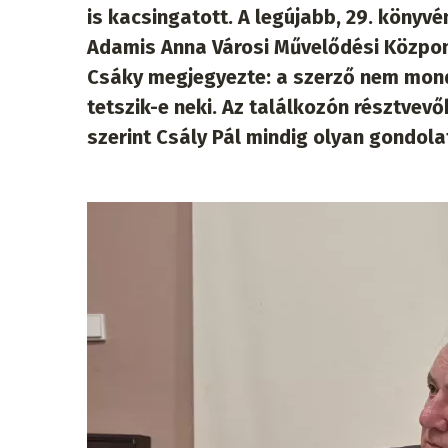
is kacsingatott. A legújabb, 29. könyv
Adamis Anna Városi Művelődési Közpon
Csáky megjegyezte: a szerző nem mondh
tetszik-e neki. Az találkozón résztvev
szerint Csály Pál mindig olyan gondol