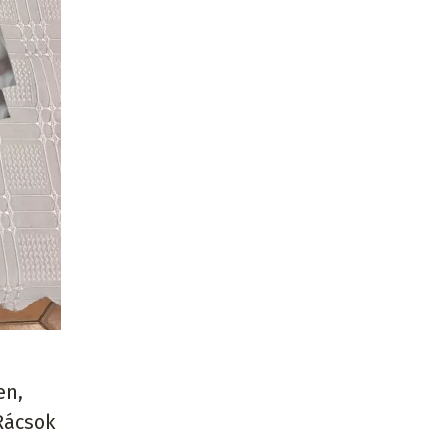
en,
Rácsok