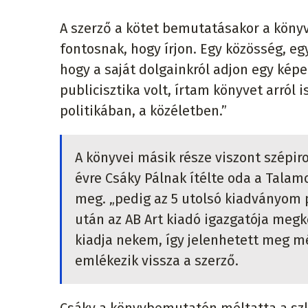
A szerző a kötet bemutatásakor a könyv 
fontosnak, hogy írjon. Egy közösség, eg
hogy a saját dolgainkról adjon egy képe
publicisztika volt, írtam könyvet arról 
politikában, a közéletben.”
A könyvei másik része viszont szépir
évre Csáky Pálnak ítélte oda a Talamo
meg. „pedig az 5 utolsó kiadványom p
után az AB Art kiadó igazgatója megk
kiadja nekem, így jelenhetett meg mé
emlékezik vissza a szerző.