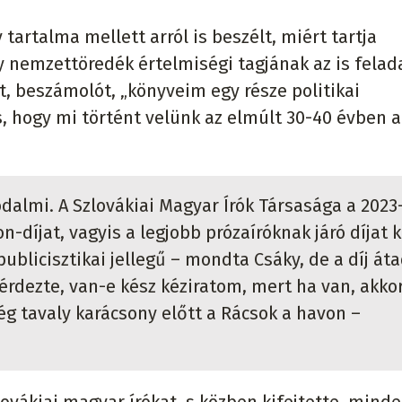
tartalma mellett arról is beszélt, miért tartja
y nemzettöredék értelmiségi tagjának az is felad
t, beszámolót, „könyveim egy része politikai
is, hogy mi történt velünk az elmúlt 30-40 évben a
odalmi. A Szlovákiai Magyar Írók Társasága a 2023
n-díjat, vagyis a legjobb prózaíróknak járó díjat 
ublicisztikai jellegű – mondta Csáky, de a díj át
érdezte, van-e kész kéziratom, mert ha van, akko
g tavaly karácsony előtt a Rácsok a havon –