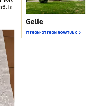
n kort
ről is
Gelle
ITTHON-OTTHON ROVATUNK