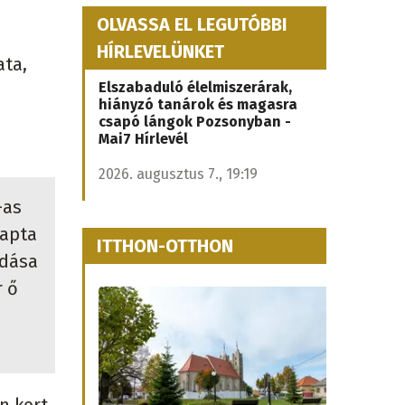
OLVASSA EL LEGUTÓBBI
HÍRLEVELÜNKET
ata,
Elszabaduló élelmiszerárak,
hiányzó tanárok és magasra
csapó lángok Pozsonyban -
Mai7 Hírlevél
2026. augusztus 7., 19:19
-as
kapta
ITTHON-OTTHON
adása
r ő