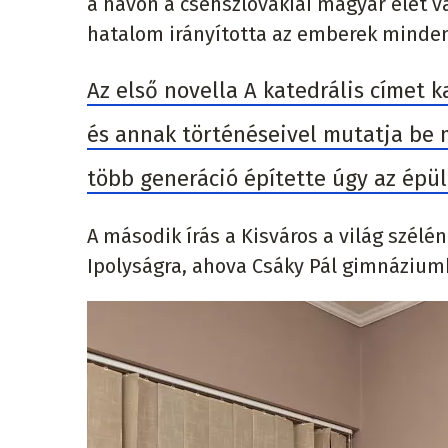
a havon a csehszlovákiai magyar élet 
hatalom irányította az emberek minden
Az első novella A katedrális címet k
és annak történéseivel mutatja be m
több generáció építette úgy az épüle
A második írás a Kisváros a világ szélé
Ipolyságra, ahova Csáky Pál gimnáziumb