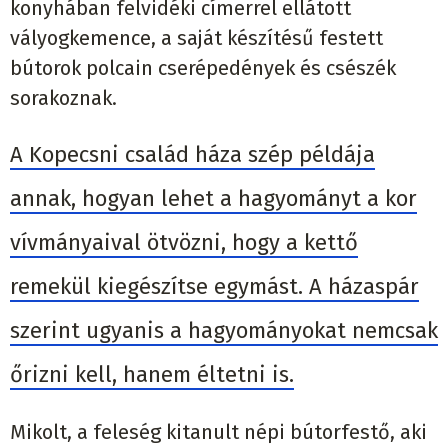
konyhában felvidéki címerrel ellátott
vályogkemence, a saját készítésű festett
bútorok polcain cserépedények és csészék
sorakoznak.
A Kopecsni család háza szép példája
annak, hogyan lehet a hagyományt a kor
vívmányaival ötvözni, hogy a kettő
remekül kiegészítse egymást. A házaspár
szerint ugyanis a hagyományokat nemcsak
őrizni kell, hanem éltetni is.
Mikolt, a feleség kitanult népi bútorfestő, aki