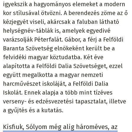
igyekszik a hagyományos elemeket a modern
kor stílusával ötvözni. A berendezés zöme az ő
kézjegyét viseli, akárcsak a faluban látható
helységnév-táblák is, amelyek egyedivé
varázsolják Péterfalát. Gábor, a férj a Felföldi
Baranta Szövetség elnökeként került be a
felvidéki magyar köztudatba. Két éve
alapította a Felföldi Dalia Szövetséget, ezzel
együtt megalkotta a magyar nemzeti
harcművészet iskoláját, a Felföldi Dalia
Iskolát. Ennek alapja a több mint tízéves
verseny- és edzésvezetési tapasztalat, illetve
a gyűjtés és a kutatás.
Kisfiuk, Sólyom még alig hároméves, az