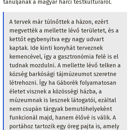
tanuljanak a magyar harci testkultúráról.
A tervek már túlnőttek a házon, ezért
megvették a mellette lévő területet, és a
kettőt egybenyitva egy nagy udvart
kaptak. Ide kinti konyhát terveznek
kemencével, így a gasztronómia felé is el
tudnak mozdulni. A mellette lévő telken a
község barkósági tájmúzeumot szeretne
létrehozni. Így ha Gáborék folyamatosan
életet visznek a közösségi házba, a
múzeumnak is lesznek látogatói, ezáltal
nem csupán tárgyak bemutóhelyeként
funkcionál majd, hanem élővé is válik. A
portához tartozik egy öreg pajta is, amely