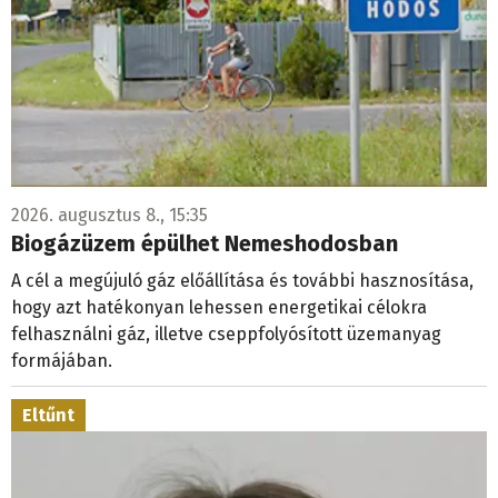
2026. augusztus 8., 15:35
Biogázüzem épülhet Nemeshodosban
A cél a megújuló gáz előállítása és további hasznosítása,
hogy azt hatékonyan lehessen energetikai célokra
felhasználni gáz, illetve cseppfolyósított üzemanyag
formájában.
Eltűnt