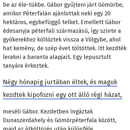
be az éle-tükbe. Gábor gyűjteni járt Gömörbe,
amikor Péterfalán ajánlottak neki egy 20
hektáros, egybefüggő telket. Emellett Gábor
édesanyja péterfali származású, így szinte a
gyökerekhez költöztek vissza a Völgybe, ahol
hat kemény, de szép évet töltöttek. Itt kezdték
lerakni a baranta alapjait. Egy lepusztult
tanyára érkeztek.
Négy hónapig jurtában éltek, és maguk
kezdtek kipofozni egy ott álló régi házat,
meséli Gábor. Kezdetben ingáztak
Dunaszerdahely és Gömörpéterfala között,
majd az átköltözés után különféle