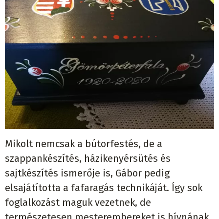
Mikolt nemcsak a bútorfestés, de a
szappankészítés, házikenyérsütés és
sajtkészítés ismerője is, Gábor pedig
elsajátította a fafaragás technikáját. Így sok
foglalkozást maguk vezetnek, de
természetesen mesterembereket is hívnának,