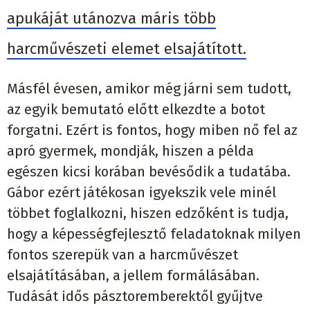
apukáját utánozva máris több
harcművészeti elemet elsajátított.
Másfél évesen, amikor még járni sem tudott,
az egyik bemutató előtt elkezdte a botot
forgatni. Ezért is fontos, hogy miben nő fel az
apró gyermek, mondják, hiszen a példa
egészen kicsi korában bevésődik a tudatába.
Gábor ezért játékosan igyekszik vele minél
többet foglalkozni, hiszen edzőként is tudja,
hogy a képességfejlesztő feladatoknak milyen
fontos szerepük van a harcművészet
elsajátításában, a jellem formálásában.
Tudását idős pásztoremberektől gyűjtve