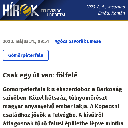
Ugrás
2026. 8. 9., vasárnap
a
Emőd, Román
tartalomra
Hírek.sk
fő
navigáció
2020. május 31., 09:51
Agócs Szvorák Emese
Gömörpéterfala
Csak egy út van: fölfelé
Gömörpéterfala kis ékszerdoboz a Barkóság
szívében. Közel kétszáz, túlnyomórészt
magyar anyanyelvű ember lakja. A Kopecsni
családhoz jövök a Felvégbe. A kívülről
átlagosnak tűnő falusi épületbe lépve mintha