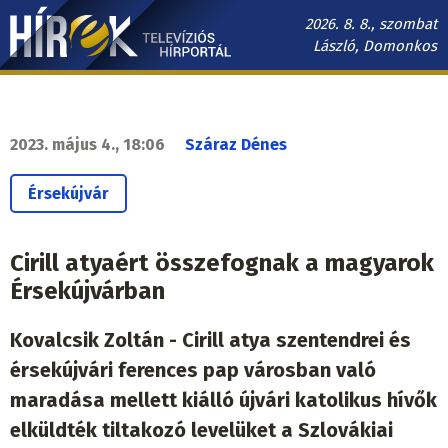
Ugrás
2026. 8. 8., szombat
a
László, Domonkos
tartalomra
Hírek.sk
fő
navigáció
2023. május 4., 18:06
Száraz Dénes
Érsekújvár
Cirill atyaért összefognak a magyarok
Érsekújvárban
Kovalcsik Zoltán - Cirill atya szentendrei és
érsekújvári ferences pap városban való
maradása mellett kiálló újvári katolikus hívők
elküldték tiltakozó levelüket a Szlovákiai