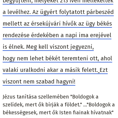
begyűjteni, melyeket 213 íven mellékeltek
a levélhez. Az ügyért folytatott párbeszéd
mellett az érsekújvári hívők az ügy békés
rendezése érdekében a napi ima erejével
is élnek. Meg kell viszont jegyezni,
hogy nem lehet békét teremteni ott, ahol
valaki uralkodni akar a másik felett.
Ezt
viszont nem szabad hagyni!
Jézus tanítása szellemében "Boldogok a
szelídek, mert ők bírják a földet." ..."Boldogok a
békességesek, mert ők Isten fiainak hívatnak"