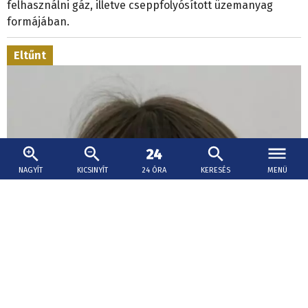
felhasználni gáz, illetve cseppfolyósított üzemanyag
formájában.
Eltűnt
NAGYÍT
KICSINYÍT
24 ÓRA
KERESÉS
MENÜ