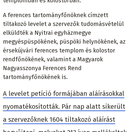
templomban és kolostorban.”
A ferences tartományfőnöknek címzett
tiltakozó levelet a szervezők tudomásvételül
elküldték a Nyitrai egyházmegye
megyéspüspökének, püspöki helynökének, az
érsekújvári ferences templom és kolostor
rendfőnökének, valamint a Magyarok
Nagyasszonya Ferences Rend
tartományfőnökének is.
A levelet petíció formájában aláírásokkal
nyomatékosították. Pár nap alatt sikerült
a szervezőknek 1604 tiltakozó aláírást