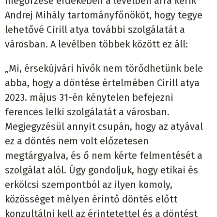
megőrzése érdekében a levélben arra kérik
Andrej Mihály tartományfőnököt, hogy tegye
lehetővé Cirill atya további szolgálatát a
városban. A levélben többek között ez áll:
„Mi, érsekújvári hívők nem törődhetünk bele
abba, hogy a döntése értelmében Cirill atya
2023. május 31-én kénytelen befejezni
ferences lelki szolgálatát a városban.
Megjegyzésül annyit csupán, hogy az atyával
ez a döntés nem volt előzetesen
megtárgyalva, és ő nem kérte felmentését a
szolgálat alól. Úgy gondoljuk, hogy etikai és
erkölcsi szempontból az ilyen komoly,
közösséget mélyen érintő döntés előtt
konzultálni kell az érintetettel és a döntést