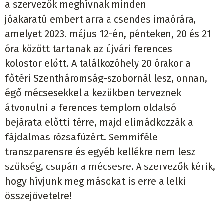
a szervezők meghívnak minden
jóakaratú embert arra a csendes imaórára,
amelyet 2023. május 12-én, pénteken, 20 és 21
óra között tartanak az újvári ferences
kolostor előtt. A találkozóhely 20 órakor a
főtéri Szentháromság-szobornál lesz, onnan,
égő mécsesekkel a kezükben terveznek
átvonulni a ferences templom oldalsó
bejárata előtti térre, majd elimádkozzák a
fájdalmas rózsafüzért. Semmiféle
transzparensre és egyéb kellékre nem lesz
szükség, csupán a mécsesre. A szervezők kérik,
hogy hívjunk meg másokat is erre a lelki
összejövetelre!