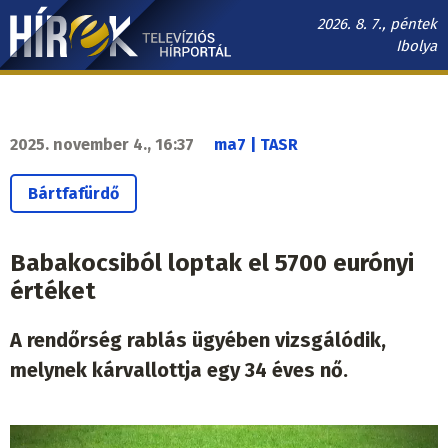
Ugrás
2026. 8. 7., péntek
a
Ibolya
tartalomra
Hírek.sk
fő
navigáció
2025. november 4., 16:37
ma7 | TASR
Bártfafürdő
Babakocsiból loptak el 5700 eurónyi
értéket
A rendőrség rablás ügyében vizsgálódik,
melynek kárvallottja egy 34 éves nő.