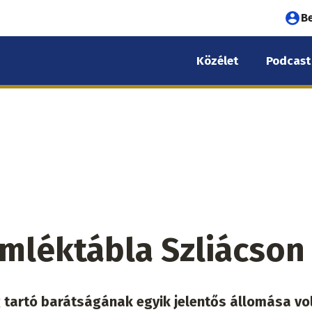
Fel
B
fió
Közélet
Podcast
me
mléktábla Szliácson
g tartó barátságának egyik jelentős állomása vo