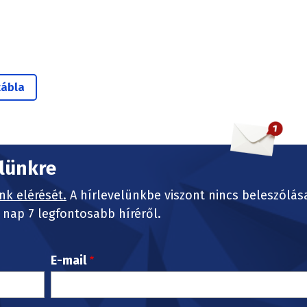
tábla
elünkre
nk elérését.
A hírlevelünkbe viszont nincs beleszólás
nap 7 legfontosabb híréről.
E-mail