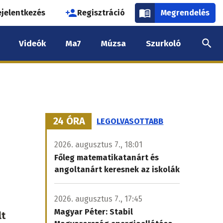
használói
ejelentkezés
Regisztráció
Megrendelés
k
Videók
Ma7
Múzsa
Szurkoló
nüje
24 ÓRA
LEGOLVASOTTABB
2026. augusztus 7., 18:01
Főleg matematikatanárt és
angoltanárt keresnek az iskolák
2026. augusztus 7., 17:45
Magyar Péter: Stabil
lt