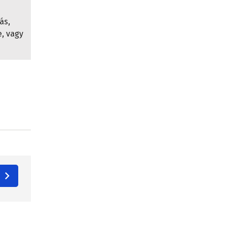
ás,
e, vagy