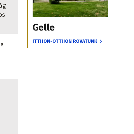
ág
os
Gelle
ITTHON-OTTHON ROVATUNK
 a
.