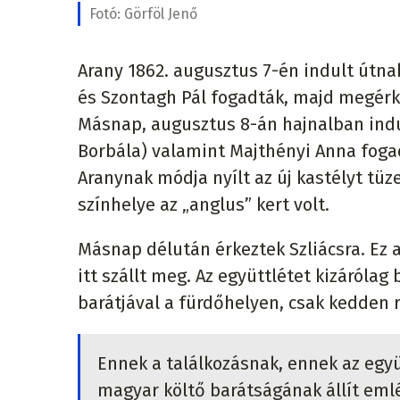
Fotó:
Görföl Jenő
Arany 1862. augusztus 7-én indult útna
és Szontagh Pál fogadták, majd megérk
Másnap, augusztus 8-án hajnalban indul
Borbála) valamint Majthényi Anna fogad
Aranynak módja nyílt az új kastélyt tüz
színhelye az „anglus” kert volt.
Másnap délután érkeztek Szliácsra. Ez a 
itt szállt meg. Az együttlétet kizáróla
barátjával a fürdőhelyen, csak kedden r
Ennek a találkozásnak, ennek az együ
magyar költő barátságának állít emlé