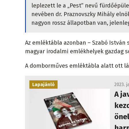
leplezett le a „Pest” nevű fürdőépü
nevében dr. Praznovszky Mihály elnö
nagyon rossz állapotban van, jelenle
Az emléktábla azonban – Szabó István 
magyar irodalmi emlékhelyek gazdag so
A domborműves emléktábla alatt ott lát
Lapajánló
2023. j
A ja
kezd
önel
har