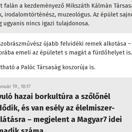
let falán a kezdeményező Mikszáth Kálmán Társas
k, irodalomtörténész, muzeológus. Az épület sajn
g ugyanis nincs igazi tulajdonosa.
szobrászművész újabb felvidéki remek alkotása –
rába emeli az épületet s magát a fürdőhelyet is
ható a Palóc Társaság koszorúja is.
anuár 19., 10:17
vuló hazai borkultúra a szőlőnél
ődik, és van esély az élelmiszer-
látásra – megjelent a Magyar7 idei
madik száma