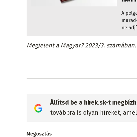
A polg
marad-
ne adj´
Megjelent a Magyar7 2023/3. számában.
Állítsd be a hirek.sk-t megbí
továbbra is olyan híreket, ame
Megosztás