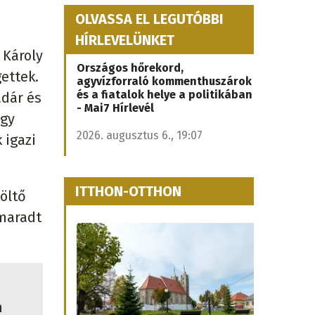
OLVASSA EL LEGUTÓBBI
HÍRLEVELÜNKET
 Károly
Országos hőrekord,
ettek.
agyvízforraló kommenthuszárok
és a fiatalok helye a politikában
adár és
- Mai7 Hírlevél
így
2026. augusztus 6., 19:07
 igazi
ITTHON-OTTHON
költő
 maradt
n