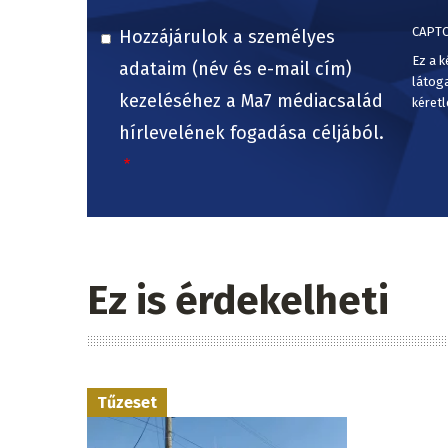
CAPT
Hozzájárulok a személyes
Ez a k
adataim (név és e-mail cím)
látog
kezeléséhez a Ma7 médiacsalád
kéretl
hírlevelének fogadása céljából.
Ez is érdekelheti
Tűzeset