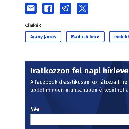
Címkék
Arany János
Madách Imre
emlék
Iratkozzon fel napi hírlev
A Facebook drasztikusan korlátozza hírei
abból minden munkanapon értesülhet a 
Név