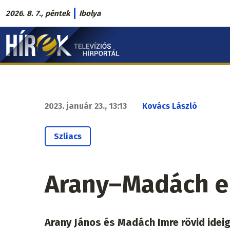
Ugrás
2026. 8. 7., péntek
Ibolya
a
Hírek.sk
tartalomra
fő
navigáció
2023. január 23., 13:13
Kovács László
Szliacs
Arany–Madách e
Arany János és Madách Imre rövid idei