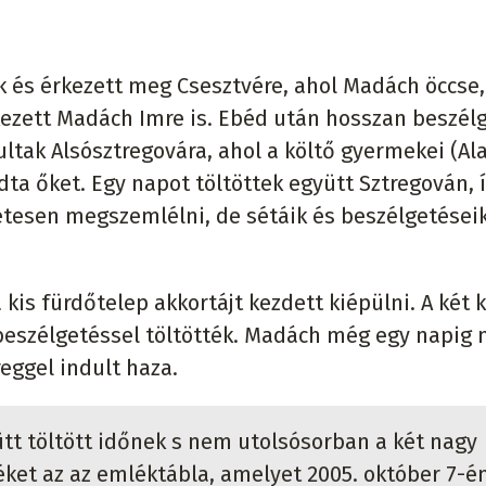
k és érkezett meg Csesztvére, ahol Madách öccse,
ezett Madách Imre is. Ebéd után hosszan beszélg
tak Alsósztregovára, ahol a költő gyermekei (Al
ta őket. Egy napot töltöttek együtt Sztregován, 
etesen megszemlélni, de sétáik és beszélgetéseik
kis fürdőtelep akkortájt kezdett kiépülni. A két 
g beszélgetéssel töltötték. Madách még egy napig
eggel indult haza.
tt töltött időnek s nem utolsósorban a két nagy
ket az az emléktábla, amelyet 2005. október 7-é