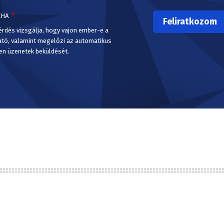
CHA
érdés vizsgálja, hogy vajon ember-e a
ató, valamint megelőzi az automatikus
en üzenetek beküldését.