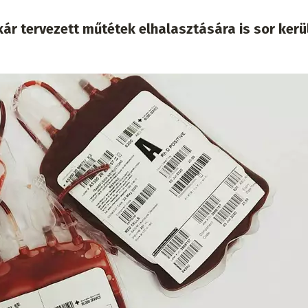
kár tervezett műtétek elhalasztására is sor kerü