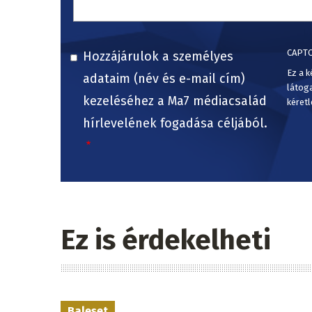
CAPT
Hozzájárulok a személyes
Ez a k
adataim (név és e-mail cím)
látog
kezeléséhez a Ma7 médiacsalád
kéretl
hírlevelének fogadása céljából.
Ez is érdekelheti
Baleset