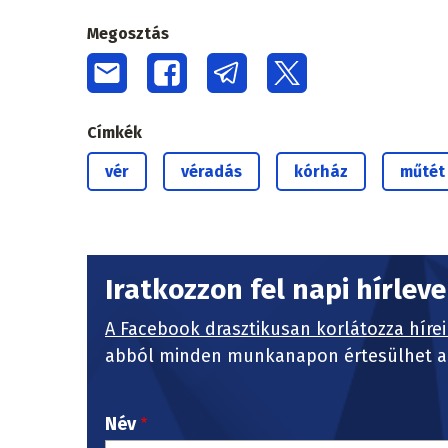
Megosztás
Címkék
vér
véradás
kórház
műtét
Iratkozzon fel napi hírlev
A Facebook drasztikusan korlátozza hírei
abból minden munkanapon értesülhet a 
Név