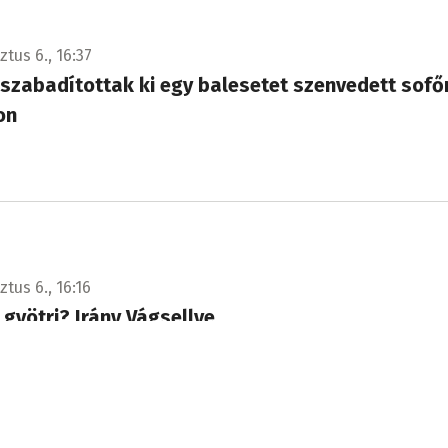
tus 6., 16:37
 szabadítottak ki egy balesetet szenvedett sofő
on
tus 6., 16:16
gyötri? Irány Vágsellye
gyógyászati szakrendelő nyílt Vágsellyén.