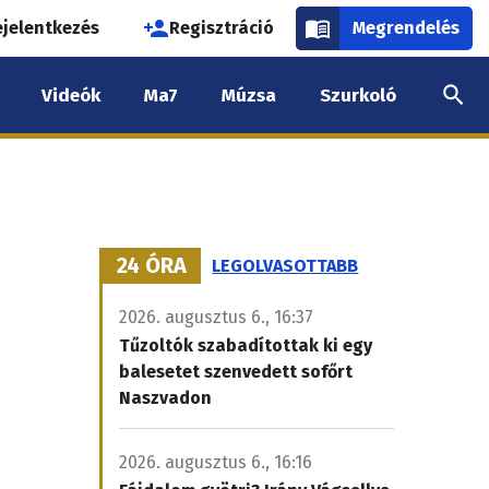
használói
ejelentkezés
Regisztráció
Megrendelés
k
Videók
Ma7
Múzsa
Szurkoló
nüje
24 ÓRA
LEGOLVASOTTABB
2026. augusztus 6., 16:37
Tűzoltók szabadítottak ki egy
balesetet szenvedett sofőrt
Naszvadon
2026. augusztus 6., 16:16