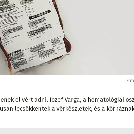
Fot
nek el vért adni. Jozef Varga, a hematológiai os
ikusan lecsökkentek a vérkészletek, és a kórházna