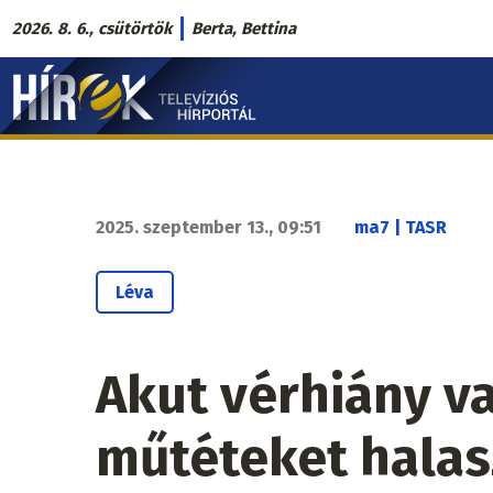
Ugrás
2026. 8. 6., csütörtök
Berta, Bettina
a
Hírek.sk
tartalomra
fő
navigáció
2025. szeptember 13., 09:51
ma7 | TASR
Léva
Akut vérhiány va
műtéteket halas