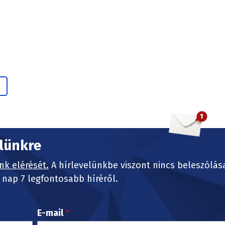
elünkre
nk elérését.
A hírlevelünkbe viszont nincs beleszólás
nap 7 legfontosabb híréről.
E-mail