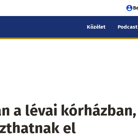
Fel
B
fió
Közélet
Podcast
me
n a lévai kórházban,
zthatnak el