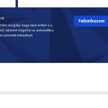
CHA
érdés vizsgálja, hogy vajon ember-e a
ató, valamint megelőzi az automatikus
en üzenetek beküldését.