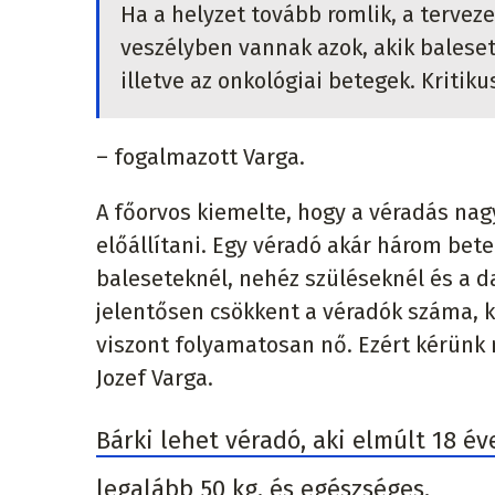
Ha a helyzet tovább romlik, a tervez
veszélyben vannak azok, akik balese
illetve az onkológiai betegek. Kritik
– fogalmazott Varga.
A főorvos kiemelte, hogy a véradás na
előállítani. Egy véradó akár három bet
baleseteknél, nehéz szüléseknél és a 
jelentősen csökkent a véradók száma, kü
viszont folyamatosan nő. Ezért kérünk m
Jozef Varga.
Bárki lehet véradó, aki elmúlt 18 év
legalább 50 kg, és egészséges.