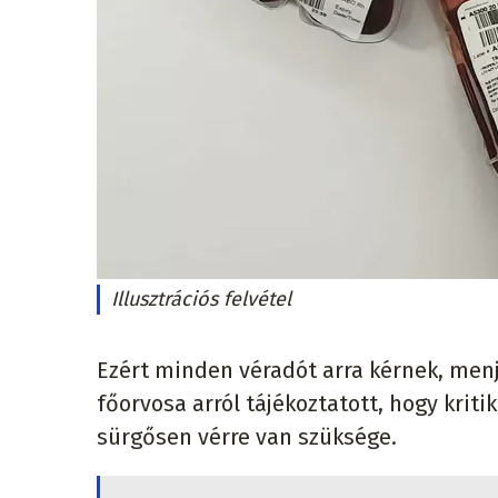
Illusztrációs felvétel
Ezért minden véradót arra kérnek, menje
főorvosa arról tájékoztatott, hogy krit
sürgősen vérre van szüksége.