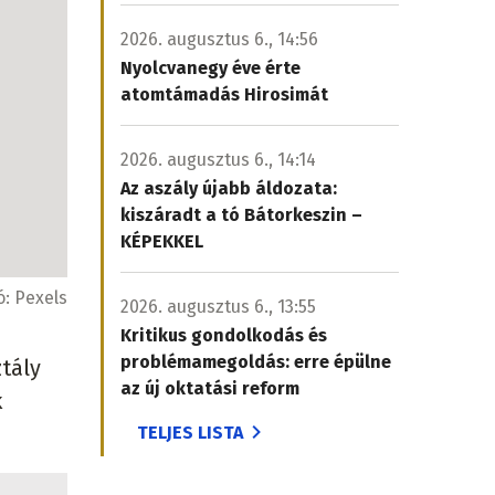
2026. augusztus 6., 14:56
Nyolcvanegy éve érte
atomtámadás Hirosimát
2026. augusztus 6., 14:14
Az aszály újabb áldozata:
kiszáradt a tó Bátorkeszin –
KÉPEKKEL
ó:
Pexels
2026. augusztus 6., 13:55
Kritikus gondolkodás és
problémamegoldás: erre épülne
ztály
az új oktatási reform
k
TELJES LISTA