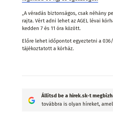
„A véradás biztonságos, csak néhány pe
rajta. Vért adni lehet az AGEL lévai kó
kedden 7 és 11 óra között.
Előre lehet időpontot egyeztetni a 036/
tájékoztatott a kórház.
Állítsd be a hirek.sk-t megbí
továbbra is olyan híreket, ame