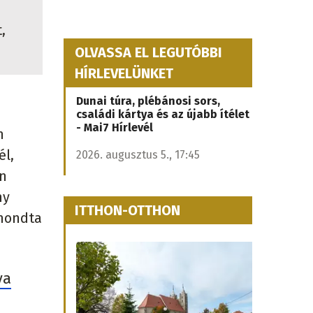
,
OLVASSA EL LEGUTÓBBI
HÍRLEVELÜNKET
Dunai túra, plébánosi sors,
családi kártya és az újabb ítélet
- Mai7 Hírlevél
n
él,
2026. augusztus 5., 17:45
en
ny
ITTHON-OTTHON
 mondta
ya