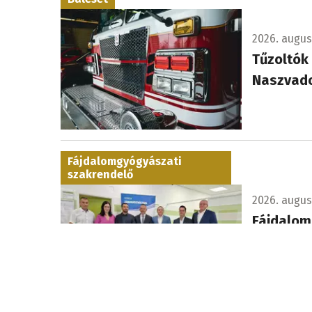
2026. augusz
Tűzoltók
Naszvad
Fájdalomgyógyászati
szakrendelő
2026. augusz
Fájdalom 
Új fájdalom