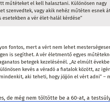
ett műtéteket el kell halasztani. Különösen nagy
tet szenvedtek, vagy akik nehéz műtéten esnek át
us esetekben a vér élet-halál kérdése”
gyon fontos, mert a vért nem lehet mesterségese
egen is segíthet. A vér életmentő egyes műtétekn
daganatos betegek kezelésénél. „Az elmúlt évekb
lönösen kevés a véradó a fiatalok között, az igé
indenkit, aki teheti, hogy jöjjön el vért adni” –
es, de még nem töltötte be a 60-at, a testsúl