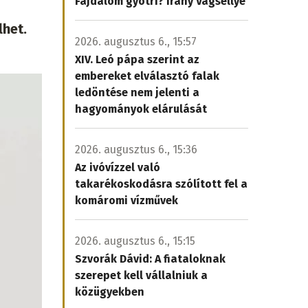
Fájdalom gyötri? Irány Vágsellye
lhet.
2026. augusztus 6., 15:57
XIV. Leó pápa szerint az
embereket elválasztó falak
ledöntése nem jelenti a
hagyományok elárulását
2026. augusztus 6., 15:36
Az ivóvízzel való
takarékoskodásra szólított fel a
komáromi vízművek
2026. augusztus 6., 15:15
Szvorák Dávid: A fiataloknak
szerepet kell vállalniuk a
közügyekben