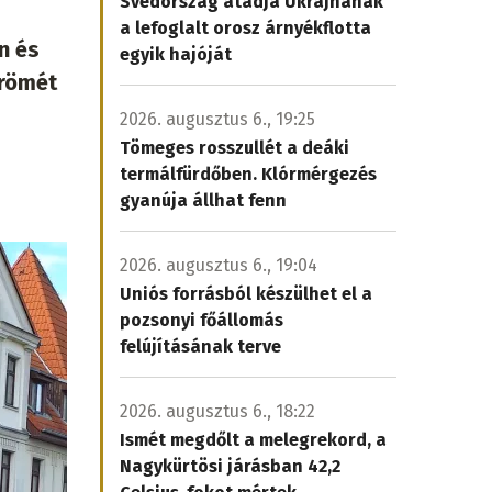
Svédország átadja Ukrajnának
a lefoglalt orosz árnyékflotta
n és
egyik hajóját
örömét
2026. augusztus 6., 19:25
Tömeges rosszullét a deáki
termálfürdőben. Klórmérgezés
gyanúja állhat fenn
2026. augusztus 6., 19:04
Uniós forrásból készülhet el a
pozsonyi főállomás
felújításának terve
2026. augusztus 6., 18:22
Ismét megdőlt a melegrekord, a
Nagykürtösi járásban 42,2