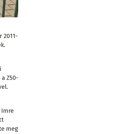
r 2011-
k.
i
 a Z50-
el.
 Imre
tt
rte meg