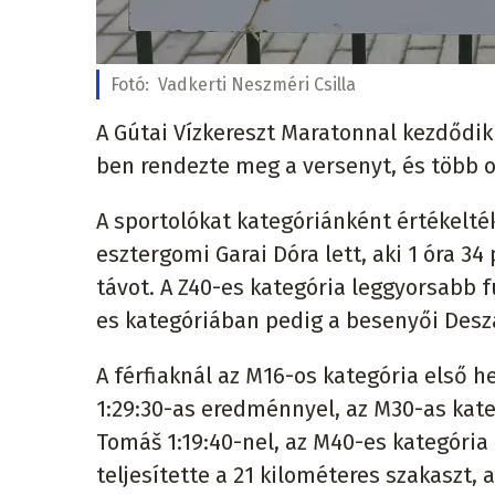
Fotó:
Vadkerti Neszméri Csilla
A Gútai Vízkereszt Maratonnal kezdődik
ben rendezte meg a versenyt, és több ol
A sportolókat kategóriánként értékelték
esztergomi Garai Dóra lett, aki 1 óra 34
távot. A Z40-es kategória leggyorsabb f
es kategóriában pedig a besenyői Desza
A férfiaknál az M16-os kategória első h
1:29:30-as eredménnyel, az M30-as kate
Tomáš 1:19:40-nel, az M40-es kategória 
teljesítette a 21 kilométeres szakaszt,