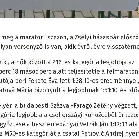
 meg a maratoni szezon, a Zsélyi házaspár előszö
yan versenyző is van, akik évről évre visszatérne
 ki, a nők között a Z16-es kategória legjobbja az
 perc 18 másodperc alatt teljesítette a félmaraton
utója péri Fekete Éva lett 1:38:10-es eredménnyel,
tová Mária bizonyult a legjobbnak 1:51:10-es időv
elyén a budapesti Százvai-Faragó Zétény végzett,
gória legjobbja a csehországi Rohožecből érkező:
győztese a besztercebányai Vetrák Ján 1:17:33 ala
 az M50-es kategóriát a csatai Petrovič Andrej nye