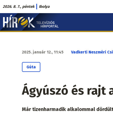
Ugrás
2026. 8. 7., péntek
Ibolya
a
Hírek.sk
tartalomra
fő
navigáció
2025. január 12., 11:45
Vadkerti Neszméri Csi
Gúta
Ágyúszó és rajt
Már tizenharmadik alkalommal dördült 