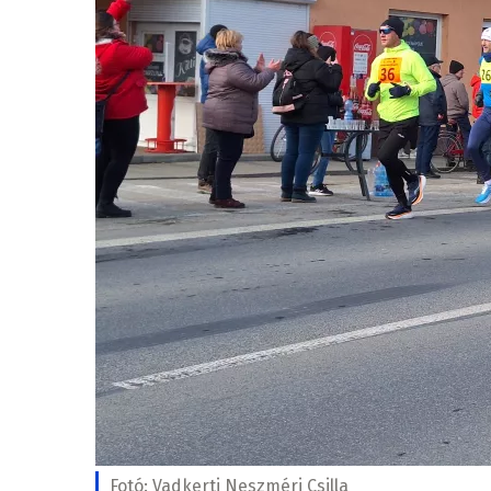
Fotó:
Vadkerti Neszméri Csilla