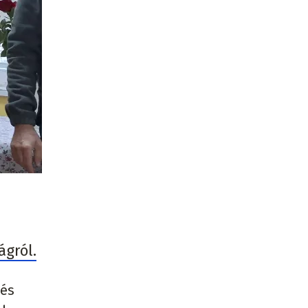
ágról.
 és