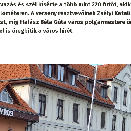
vazás és szél kísérte a több mint 220 futót, akik
ilométeren. A verseny résztvevőinek Zsélyi Katali
ást, míg Halász Béla Gúta város polgármestere 
 is öregbítik a város hírét.