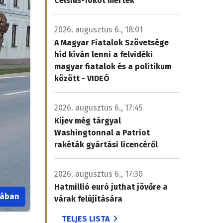
Celsius-fokot mértek
2026. augusztus 6., 18:01
A Magyar Fiatalok Szövetsége
híd kíván lenni a felvidéki
magyar fiatalok és a politikum
között - VIDEÓ
2026. augusztus 6., 17:45
Kijev még tárgyal
Washingtonnal a Patriot
rakéták gyártási licencéről
2026. augusztus 6., 17:30
Hatmillió euró juthat jövőre a
iában
várak felújítására
TELJES LISTA