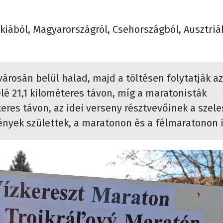
kiából, Magyarországról, Csehországból, Ausztriá
 városán belül halad, majd a töltésen folytatják az
elé 21,1 kilométeres távon, míg a maratonisták
eres távon, az idei verseny résztvevőinek a szele
ények születtek, a maratonon és a félmaratonon i