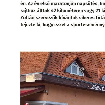
én. Az év első maratonján napsütés, ha
rajthoz álltak 42 kilométeren vagy 21 k
Zoltán szervezők kívántak sikeres fut
fejezte ki, hogy ezzel a sporteseménnyel