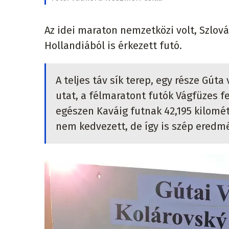
Az idei maraton nemzetközi volt, Szlová
Hollandiából is érkezett futó.
A teljes táv sík terep, egy része Gúta
utat, a félmaratont futók Vágfüzes f
egészen Kaváig futnak 42,195 kilomét
nem kedvezett, de így is szép eredm