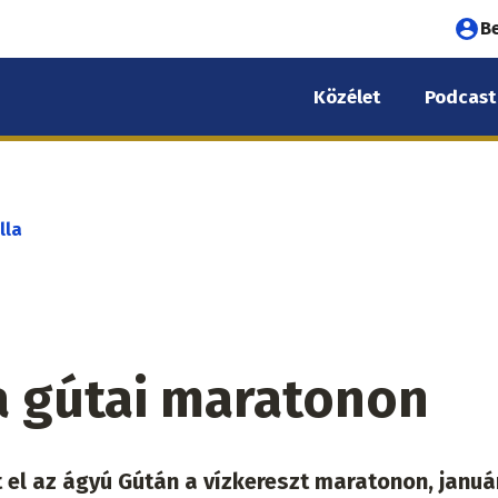
Fel
B
fió
Közélet
Podcast
me
lla
 a gútai maratonon
el az ágyú Gútán a vízkereszt maratonon, januá