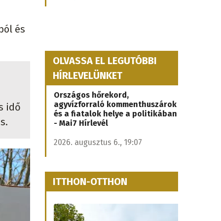
ból és
OLVASSA EL LEGUTÓBBI
HÍRLEVELÜNKET
Országos hőrekord,
agyvízforraló kommenthuszárok
s idő
és a fiatalok helye a politikában
s.
- Mai7 Hírlevél
2026. augusztus 6., 19:07
ITTHON-OTTHON