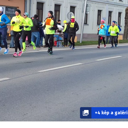
+4 kép a galér