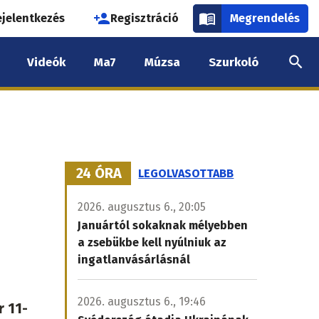
használói
ejelentkezés
Regisztráció
Megrendelés
k
Videók
Ma7
Múzsa
Szurkoló
nüje
24 ÓRA
LEGOLVASOTTABB
2026. augusztus 6., 20:05
Januártól sokaknak mélyebben
a zsebükbe kell nyúlniuk az
ingatlanvásárlásnál
2026. augusztus 6., 19:46
r 11-