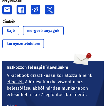
Megosztás
Címkék
Sajó
mérgező anyagok
környezetvédelem
Iratkozzon fel napi hírlevelünkre
A Facebook drasztikusan korlátozza híreink
elérését.
A hírlevelünkbe viszont nincs
beleszólása, abból minden munkanapon
értesülhet a nap 7 legfontosabb híréről.