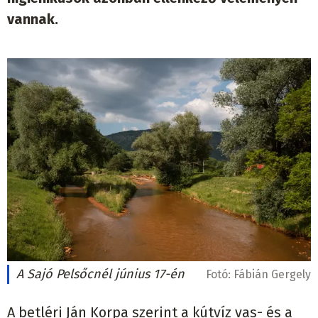
vannak.
A Sajó Pelsőcnél június 17-én
Fotó:
Fábián Gergely
A betléri Ján Korpa szerint a kútvíz vas- és a