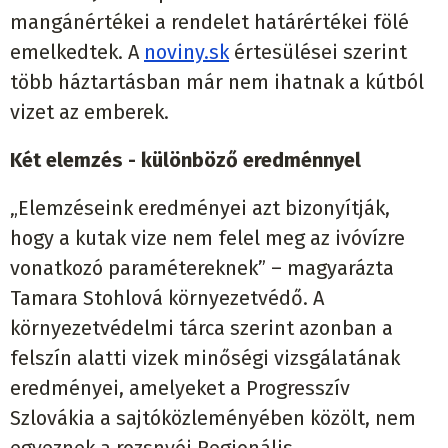
mangánértékei a rendelet határértékei fölé
emelkedtek. A
noviny.sk
értesülései szerint
több háztartásban már nem ihatnak a kútból
vizet az emberek.
Két elemzés - különböző eredménnyel
„Elemzéseink eredményei azt bizonyítják,
hogy a kutak vize nem felel meg az ivóvízre
vonatkozó paramétereknek” – magyarázta
Tamara Stohlová környezetvédő. A
környezetvédelmi tárca szerint azonban a
felszín alatti vizek minőségi vizsgálatának
eredményei, amelyeket a Progresszív
Szlovákia a sajtóközleményében közölt, nem
egyeznek a rozsnyói Regionális