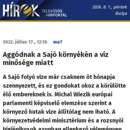
Ugrás
2026. 8. 7., péntek
a
Ibolya
tartalomra
Hírek.sk
fő
navigáció
2022. július 17., 12:16
ma7
Aggódnak a Sajó környékén a víz
minősége miatt
A Sajó folyó vize már csaknem öt hónapja
szennyezett, és ez gondokat okoz a körülötte
élő embereknek is. Michal Wiezik európai
parlamenti képviselő elemzése szerint a
környező kutak vize állítólag nem iható. A
környezetvédelmi minisztérium és a rozsnyói
higiénikusok azonban ellenkező véleményen