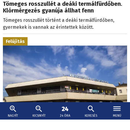
Tömeges rosszullét a deáki termálfürdőben.
Klórmérgezés gyanúja állhat fenn
Tömeges rosszullét történt a deáki termálfürdőben,
gyermekek is vannak az érintettek között.
Felújítás
NAGYÍT
KICSINYÍT
24 ÓRA
KERESÉS
MENÜ