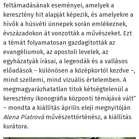
feltámadásának eseményei, amelyek a
keresztény hit alapját képezik, és amelyekre a
hívők a húsvéti ünnepek során emlékeznek,
évszázadokon át vonzották a művészeket. Ezt
a témát folyamatosan gazdagították az
evangéliumok, az apostoli levelek, az
egyházatyák írásai, a legendák és a vallásos
előadások – különösen a középkortól kezdve –,
mind szellemi, mind vizuális értelemben. A
megmagyarázhatatlan titok kétségtelenül a
keresztény ikonográfia központi témájává vált”
– mondta a kiállítás április eleji megnyitóján
Alena Piatrová
művészettörténész, a kiállítás
kurátora.