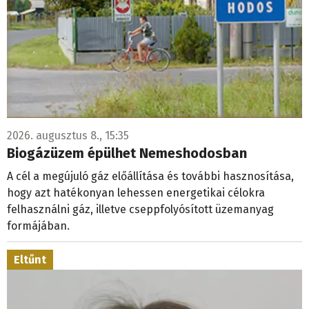
2026. augusztus 8., 15:35
Biogázüzem épülhet Nemeshodosban
A cél a megújuló gáz előállítása és további hasznosítása,
hogy azt hatékonyan lehessen energetikai célokra
felhasználni gáz, illetve cseppfolyósított üzemanyag
formájában.
Eltűnt