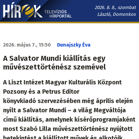
Ugrás
2026. 8. 8., szombat
a
László, Domonkos
tartalomra
Hírek.sk
fő
navigáció
2026. május 7., 15:50
Dunajszky Éva
A Salvator Mundi kiállítás egy
művészettörténész szemével
A Liszt Intézet Magyar Kulturális Központ
Pozsony és a Petrus Editor
könyvkiadó szervezésében még április elején
nyílt a Salvator Mundi – a világ Megváltója
című kiállítás, amelynek kísérőprogramjaként
most Szabó Lilla
művészettörténész nyújtott
betekintést a kiállított művek és alkotóik