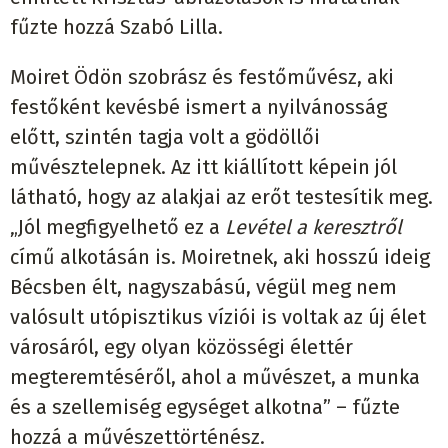
fűzte hozzá Szabó Lilla.
Moiret Ödön szobrász és festőművész, aki
festőként kevésbé ismert a nyilvánosság
előtt, szintén tagja volt a gödöllői
művésztelepnek. Az itt kiállított képein jól
látható, hogy az alakjai az erőt testesítik meg.
„Jól megfigyelhető ez a
Levétel a keresztről
című alkotásán is. Moiretnek, aki hosszú ideig
Bécsben élt, nagyszabású, végül meg nem
valósult utópisztikus víziói is voltak az új élet
városáról, egy olyan közösségi élettér
megteremtéséről, ahol a művészet, a munka
és a szellemiség egységet alkotna” – fűzte
hozzá a művészettörténész.