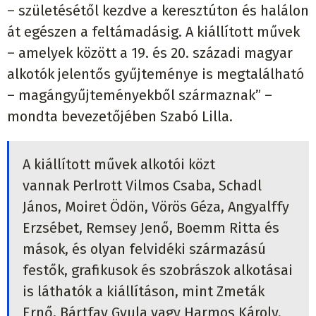
– születésétől kezdve a keresztúton és halálon
át egészen a feltámadásig. A kiállított művek
– amelyek között a 19. és 20. századi magyar
alkotók jelentős gyűjteménye is megtalálható
– magángyűjteményekből származnak” –
mondta bevezetőjében Szabó Lilla.
A kiállított művek alkotói közt
vannak Perlrott Vilmos Csaba, Schadl
János, Moiret Ödön, Vörös Géza, Angyalffy
Erzsébet, Remsey Jenő, Boemm Ritta és
mások, és olyan felvidéki származású
festők, grafikusok és szobrászok alkotásai
is láthatók a kiállításon, mint Zmeták
Ernő, Bártfay Gyula vagy Harmos Károly.