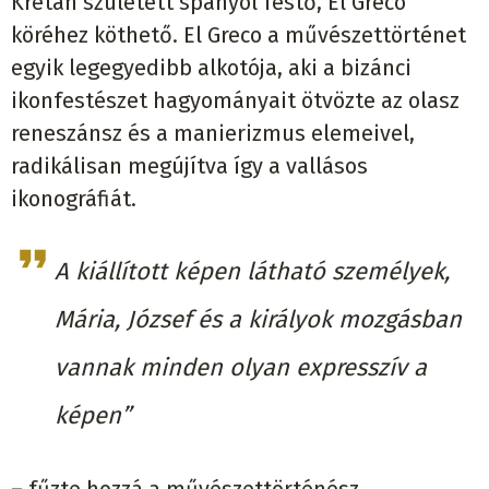
Krétán született spanyol festő, El Greco
köréhez köthető. El Greco a művészettörténet
egyik legegyedibb alkotója, aki a bizánci
ikonfestészet hagyományait ötvözte az olasz
reneszánsz és a manierizmus elemeivel,
radikálisan megújítva így a vallásos
ikonográfiát.
A kiállított képen látható személyek,
Mária, József és a királyok mozgásban
vannak minden olyan expresszív a
képen”
– fűzte hozzá a művészettörténész.