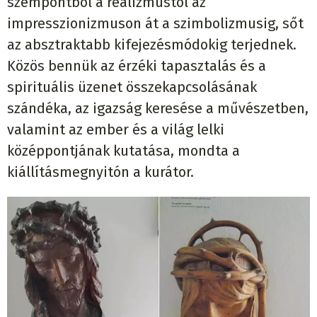
szempontból a realizmustól az
impresszionizmuson át a szimbolizmusig, sőt
az absztraktabb kifejezésmódokig terjednek.
Közös bennük az érzéki tapasztalás és a
spirituális üzenet összekapcsolásának
szándéka, az igazság keresése a művészetben,
valamint az ember és a világ lelki
középpontjának kutatása, mondta a
kiállításmegnyitón a kurátor.