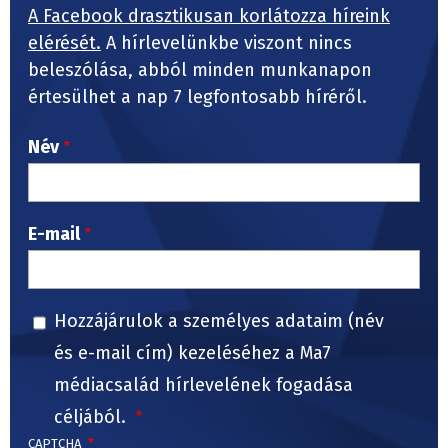
A Facebook drasztikusan korlátozza híreink
elérését.
A hírlevelünkbe viszont nincs
beleszólása, abból minden munkanapon
értesülhet a nap 7 legfontosabb híréről.
Név
E-mail
Hozzájárulok a személyes adataim (név
és e-mail cím) kezeléséhez a Ma7
médiacsalád hírlevelének fogadása
céljából.
CAPTCHA