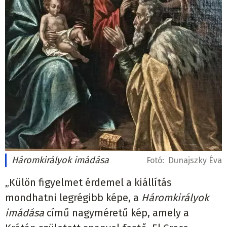
Háromkirályok imádása
Fotó:
Dunajszky Éva
„Külön figyelmet érdemel a kiállítás
mondhatni legrégibb képe, a
Háromkirályok
imádása
című nagyméretű kép, amely a