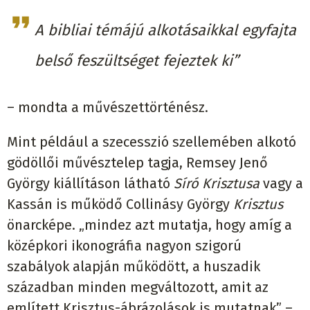
A bibliai témájú alkotásaikkal egyfajta
belső feszültséget fejeztek ki”
– mondta a művészettörténész.
Mint például a szecesszió szellemében alkotó
gödöllői művésztelep tagja, Remsey Jenő
György kiállításon látható
Síró Krisztusa
vagy a
Kassán is működő Collinásy György
Krisztus
önarcképe. „mindez azt mutatja, hogy amíg a
középkori ikonográfia nagyon szigorú
szabályok alapján működött, a huszadik
században minden megváltozott, amit az
említett Krisztus-ábrázolások is mutatnak” –