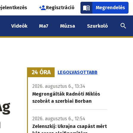
használói
ejelentkezés
Regisztráció
Megrendelés
k
Videók
Ma7
Múzsa
Szurkoló
nüje
24 ÓRA
LEGOLVASOTTABB
2026. augusztus 6., 13:34
Megrongálták Radnóti Miklós
Ág
szobrát a szerbiai Borban
n
2026. augusztus 6., 12:54
Zelenszkij: Ukrajna csapást mért