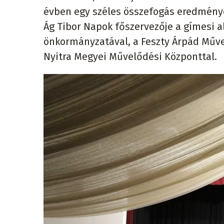
évben egy széles összefogás eredmény
Ág Tibor Napok főszervezője a gímesi 
önkormányzatával, a Feszty Árpád Műve
Nyitra Megyei Művelődési Központtal.