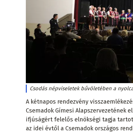
Csodás népviseletek bűvöletében a nyolc
A kétnapos rendezvény visszaemlékezés
Csemadok Gímesi Alapszervezetének e
ifjúságért felelős elnökségi tagja tart
az idei évtől a Csemadok országos ren