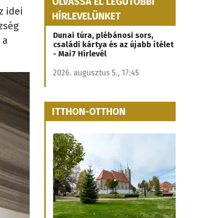
OLVASSA EL LEGUTÓBBI
 idei
HÍRLEVELÜNKET
zség
Dunai túra, plébánosi sors,
 a
családi kártya és az újabb ítélet
- Mai7 Hírlevél
2026. augusztus 5., 17:45
ITTHON-OTTHON