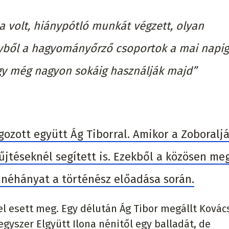
 volt, hiánypótló munkát végzett, olyan
yből a hagyományőrző csoportok a mai napig
gy még nagyon sokáig használják majd”
gozott együtt Ág Tiborral. Amikor a Zoboralj
yűjtéseknél segített is. Ezekből a közösen me
 néhányat a történész előadása során.
el esett meg. Egy délután Ág Tibor megállt Kovác
gyszer Elgyütt Ilona nénitől egy balladát, de