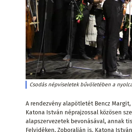
Csodás népviseletek bűvöletében a nyolc
A rendezvény alapötletét Bencz Margit,
Katona István néprajzossal közösen sz
alapszervezetek bevonásával, annak tisz
Felvidéken, Zoboralján is. Katona Istv