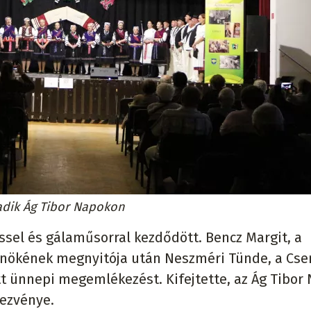
adik Ág Tibor Napokon
sel és gálaműsorral kezdődött. Bencz Margit, a
lnökének megnyitója után Neszméri Tünde, a Cs
ott ünnepi megemlékezést. Kifejtette, az Ág Tibor
dezvénye.