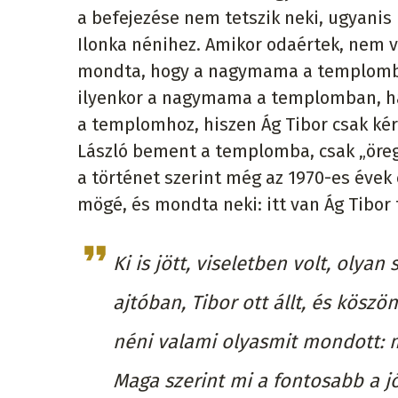
a befejezése nem tetszik neki, ugyanis
Ilonka nénihez. Amikor odaértek, nem v
mondta, hogy a nagymama a templomban
ilyenkor a nagymama a templomban, h
a templomhoz, hiszen Ág Tibor csak kér
László bement a templomba, csak „öreg
a történet szerint még az 1970-es évek 
mögé, és mondta neki: itt van Ág Tibor 
Ki is jött, viseletben volt, oly
ajtóban, Tibor ott állt, és köszö
néni valami olyasmit mondott: 
Maga szerint mi a fontosabb a j