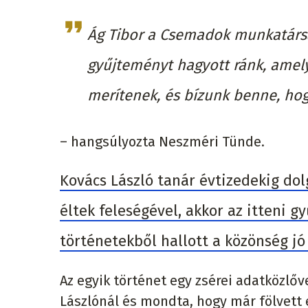
Ág Tibor a Csemadok munkatársa
gyűjteményt hagyott ránk, amel
merítenek, és bízunk benne, ho
– hangsúlyozta Neszméri Tünde.
Kovács László tanár évtizedekig dol
éltek feleségével, akkor az itteni g
történetekből hallott a közönség jó
Az egyik történet egy zsérei adatközlőv
Lászlónál és mondta, hogy már fölvett e