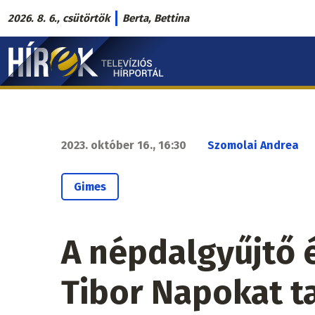
Ugrás
2026. 8. 6., csütörtök
Berta, Bettina
a
Hírek.sk
tartalomra
fő
navigáció
2023. október 16., 16:30
Szomolai Andrea
Gimes
A népdalgyűjtő é
Tibor Napokat t