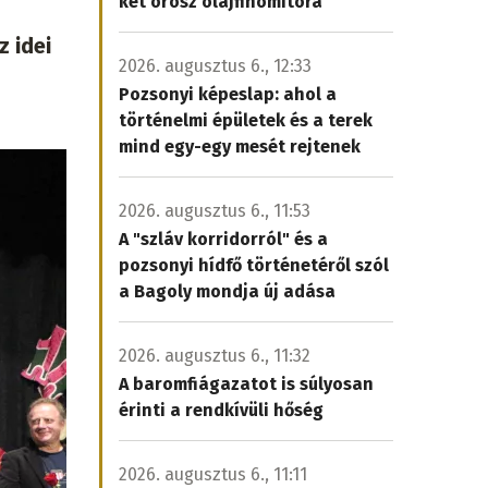
két orosz olajfinomítóra
 idei
2026. augusztus 6., 12:33
Pozsonyi képeslap: ahol a
történelmi épületek és a terek
mind egy-egy mesét rejtenek
2026. augusztus 6., 11:53
A "szláv korridorról" és a
pozsonyi hídfő történetéről szól
a Bagoly mondja új adása
2026. augusztus 6., 11:32
A baromfiágazatot is súlyosan
érinti a rendkívüli hőség
2026. augusztus 6., 11:11