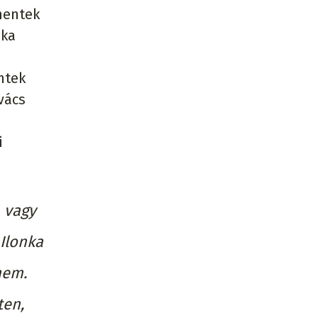
mentek
oka
ntek
vács
i
, vagy
 Ilonka
nem.
ten,