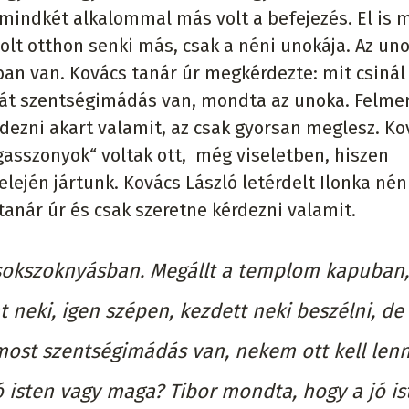
 mindkét alkalommal más volt a befejezés. El is 
olt otthon senki más, csak a néni unokája. Az un
 van. Kovács tanár úr megkérdezte: mit csinál
át szentségimádás van, mondta az unoka. Felme
dezni akart valamit, az csak gyorsan meglesz. Ko
asszonyok“ voltak ott, még viseletben, hiszen
elején jártunk. Kovács László letérdelt Ilonka nén
tanár úr és csak szeretne kérdezni valamit.
an sokszoknyásban. Megállt a templom kapuban
nt neki, igen szépen, kezdett neki beszélni, de
most szentségimádás van, nekem ott kell len
ó isten vagy maga? Tibor mondta, hogy a jó is