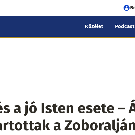
Fel
B
fió
Közélet
Podcast
me
s a jó Isten esete – 
artottak a Zoboraljá