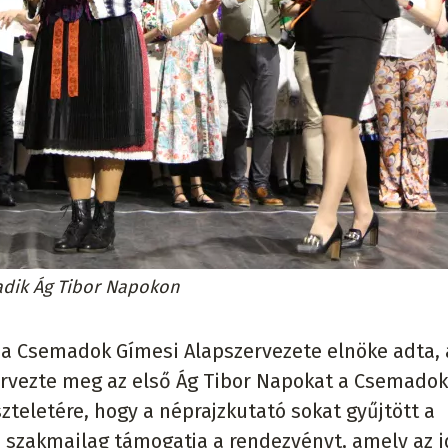
adik Ág Tibor Napokon
 a Csemadok Gímesi Alapszervezete elnöke adta, 
ervezte meg az első Ág Tibor Napokat a Csemadok
teletére, hogy a néprajzkutató sokat gyűjtött a
án szakmailag támogatja a rendezvényt, amely az i