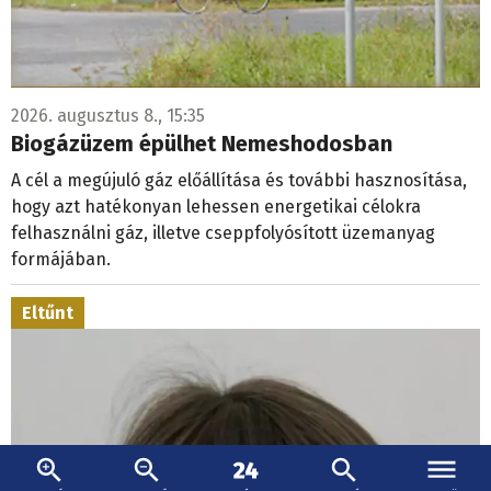
2026. augusztus 8., 15:35
Biogázüzem épülhet Nemeshodosban
A cél a megújuló gáz előállítása és további hasznosítása,
hogy azt hatékonyan lehessen energetikai célokra
felhasználni gáz, illetve cseppfolyósított üzemanyag
formájában.
Eltűnt