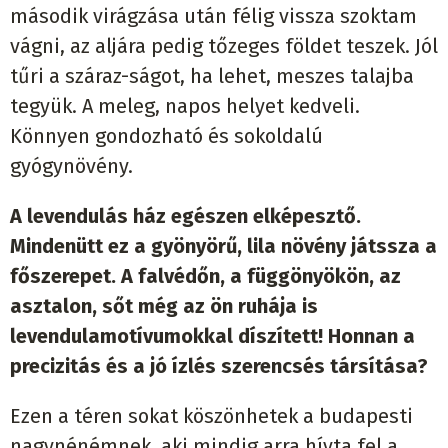
második virágzása után félig vissza szoktam
vágni, az aljára pedig tőzeges földet teszek. Jól
tűri a száraz-ságot, ha lehet, meszes talajba
tegyük. A meleg, napos helyet kedveli.
Könnyen gondozható és sokoldalú
gyógynövény.
A levendulás ház egészen elképesztő.
Mindenütt ez a gyönyörű, lila növény játssza a
főszerepet. A falvédőn, a függönyökön, az
asztalon, sőt még az ön ruhája is
levendulamotívumokkal díszített! Honnan a
precizitás és a jó ízlés szerencsés társítása?
Ezen a téren sokat köszönhetek a budapesti
nagynénémnek, aki mindig arra hívta fel a