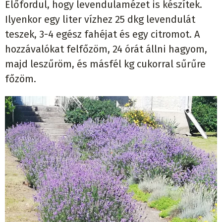
Előfordul, hogy levendulamézet is készítek.
Ilyenkor egy liter vízhez 25 dkg levendulát
teszek, 3-4 egész fahéjat és egy citromot. A
hozzávalókat felfőzöm, 24 órát állni hagyom,
majd leszűröm, és másfél kg cukorral sűrűre
főzöm.