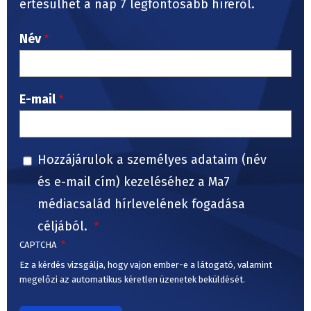
értesülhet a nap 7 legfontosabb híréről.
Név
E-mail
Hozzájárulok a személyes adataim (név
és e-mail cím) kezeléséhez a Ma7
médiacsalád hírlevelének fogadása
céljából.
CAPTCHA
Ez a kérdés vizsgálja, hogy vajon ember-e a látogató, valamint
megelőzi az automatikus kéretlen üzenetek beküldését.