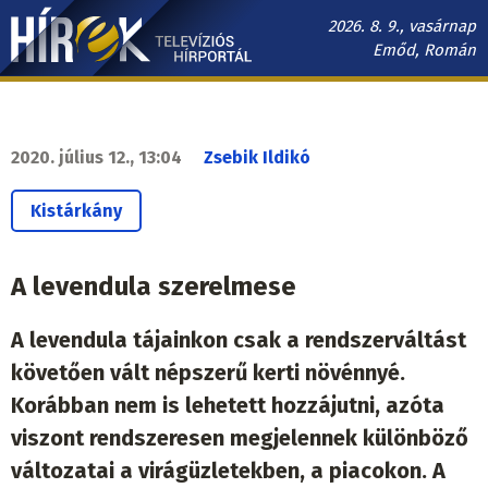
Ugrás
2026. 8. 9., vasárnap
a
Emőd, Román
tartalomra
Hírek.sk
fő
navigáció
2020. július 12., 13:04
Zsebik Ildikó
Kistárkány
A levendula szerelmese
A levendula tájainkon csak a rendszerváltást
követően vált népszerű kerti növénnyé.
Korábban nem is lehetett hozzájutni, azóta
viszont rendszeresen megjelennek különböző
változatai a virágüzletekben, a piacokon. A