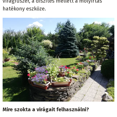
virágfűszer, a díszítés mellett a molyirtás
hatékony eszköze.
Mire szokta a virágait felhasználni?