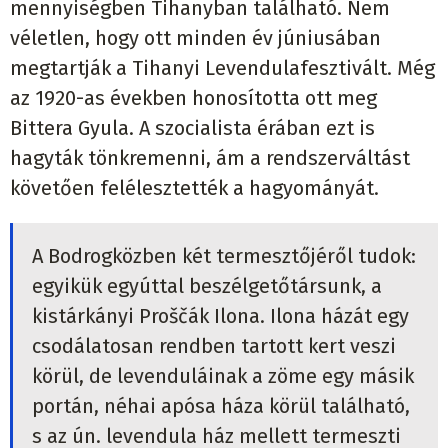
mennyiségben Tihanyban található. Nem
véletlen, hogy ott minden év júniusában
megtartják a Tihanyi Levendulafesztivált. Még
az 1920-as években honosította ott meg
Bittera Gyula. A szocialista érában ezt is
hagyták tönkremenni, ám a rendszerváltást
követően felélesztették a hagyományát.
A Bodrogközben két termesztőjéről tudok:
egyikük egyúttal beszélgetőtársunk, a
kistárkányi Proščák Ilona. Ilona házát egy
csodálatosan rendben tartott kert veszi
körül, de levenduláinak a zöme egy másik
portán, néhai apósa háza körül található,
s az ún. levendula ház mellett termeszti