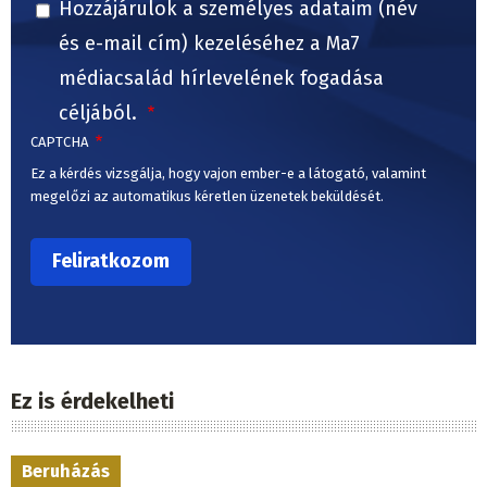
Hozzájárulok a személyes adataim (név
és e-mail cím) kezeléséhez a Ma7
médiacsalád hírlevelének fogadása
céljából.
CAPTCHA
Ez a kérdés vizsgálja, hogy vajon ember-e a látogató, valamint
megelőzi az automatikus kéretlen üzenetek beküldését.
Ez is érdekelheti
Beruházás