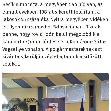
Becík elmondta: a megyében 544 híd van, az
elmúlt években 108-at sikerült felújítani, a
lakosok 55 százaléka Nyitra megyében vidéken
él, ilyen nincs máshol Szlovákiában. Bíznak
benne, hogy rövid időn belül megoldódik a
kamionforgalom kérdése is a Komárom-Gúta-
Vágsellye vonalon. A polgármestereknek azt
kívánta sikerüljön végrehajtaniuk a kitűzött
célokat.