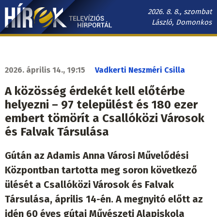
Ugrás
2026. 8. 8., szombat
a
László, Domonkos
tartalomra
Hírek.sk
fő
navigáció
2026. április 14., 19:15
Vadkerti Neszméri Csilla
A közösség érdekét kell előtérbe
helyezni – 97 települést és 180 ezer
embert tömörít a Csallóközi Városok
és Falvak Társulása
Gútán az Adamis Anna Városi Művelődési
Központban tartotta meg soron következő
ülését a Csallóközi Városok és Falvak
Társulása, április 14-én. A megnyitó előtt az
idén 60 éves gútai Művészeti Alapiskola