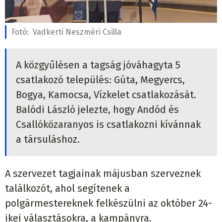
Fotó:
Vadkerti Neszméri Csilla
A közgyűlésen a tagság jóváhagyta 5
csatlakozó település: Gúta, Megyercs,
Bogya, Kamocsa, Vízkelet csatlakozását.
Balódi László jelezte, hogy Andód és
Csallóközaranyos is csatlakozni kívánnak
a társuláshoz.
A szervezet tagjainak májusban szerveznek
találkozót, ahol segítenek a
polgármestereknek felkészülni az október 24-
ikei választásokra, a kampányra.