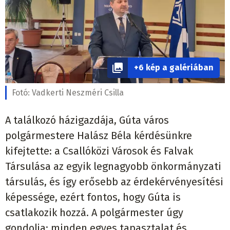
+6 kép a galériában
Fotó:
Vadkerti Neszméri Csilla
A találkozó házigazdája, Gúta város
polgármestere Halász Béla kérdésünkre
kifejtette: a Csallóközi Városok és Falvak
Társulása az egyik legnagyobb önkormányzati
társulás, és így erősebb az érdekérvényesítési
képessége, ezért fontos, hogy Gúta is
csatlakozik hozzá. A polgármester úgy
gondolja: minden egyes tapasztalat és