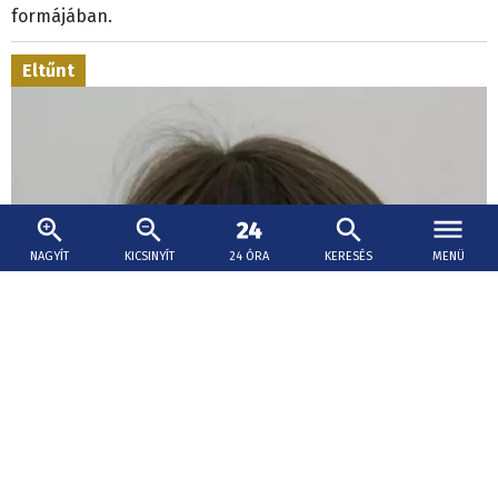
formájában.
Eltűnt
NAGYÍT
KICSINYÍT
24 ÓRA
KERESÉS
MENÜ