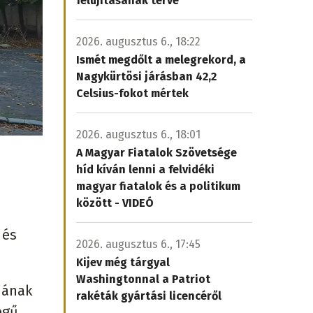
felújításának terve
2026. augusztus 6., 18:22
Ismét megdőlt a melegrekord, a
Nagykürtösi járásban 42,2
Celsius-fokot mértek
2026. augusztus 6., 18:01
A Magyar Fiatalok Szövetsége
híd kíván lenni a felvidéki
magyar fiatalok és a politikum
a
között - VIDEÓ
 és
2026. augusztus 6., 17:45
Kijev még tárgyal
Washingtonnal a Patriot
ájának
rakéták gyártási licencéről
égű