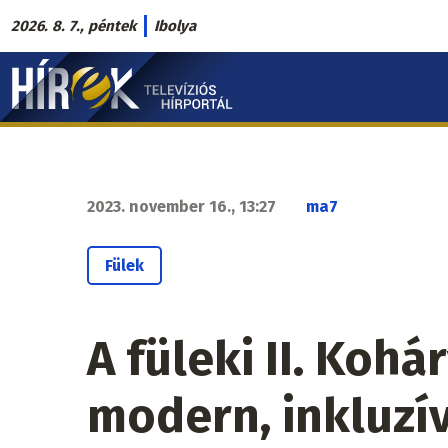
Ugrás
2026. 8. 7., péntek
Ibolya
a
Hírek.sk
tartalomra
fő
navigáció
2023. november 16., 13:27
ma7
Fülek
A füleki II. Kohá
modern, inkluzí