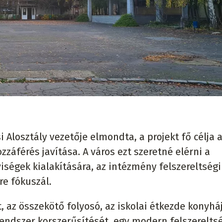
i Alosztály vezetője elmondta, a projekt fő célja 
záférés javítása. A város ezt szeretné elérni a
yiségek kialakítására, az intézmény felszereltségi
e fókuszál.
t, az összekötő folyosó, az iskolai étkezde konyh
srendszer korszerűsítését, egy modern felszerelts