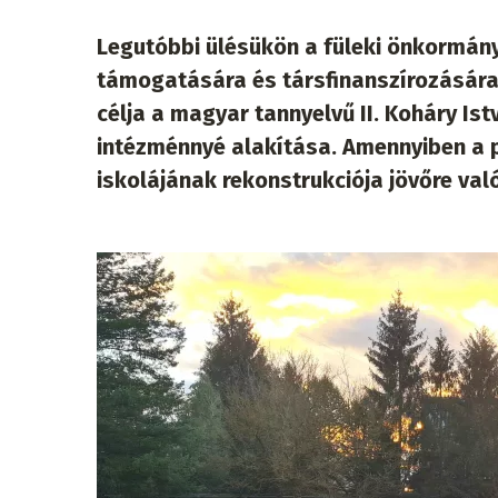
Legutóbbi ülésükön a füleki önkormány
támogatására és társfinanszírozására
célja a magyar tannyelvű II. Koháry Ist
intézménnyé alakítása. Amennyiben a p
iskolájának rekonstrukciója jövőre va