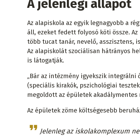
A jelenlegi állapot
Az alapiskola az egyik legnagyobb a r
áll, ezeket fedett folyosó köti össze. A
több tucat tanár, nevelő, asszisztens, 
Az alapiskolát szociálisan hátrányos h
is látogatják.
„Bár az intézmény igyekszik integráln
(speciális kirakók, pszichológiai teszt
megoldott az épületek akadálymentes 
Az épületek zöme költségesebb beruház
Jelenleg az iskolakomplexum nem