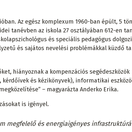
égióban. Az egész komplexum 1960-ban épült, 5 t
z idei tanévben az iskola 27 osztályában 612-en ta
iskolapszichológus és speciális pedagógus dolgozik
elyzetű és sajátos nevelési problémákkal küzdő t
i őket, hiányoznak a kompenzációs segédeszközök
ek, kérdőívek és kézikönyvek), informatikai eszköz
megközelítése” – magyarázta Anderko Erika.
ásokat is igényel.
 megfelelő és energiaigényes infrastruktúrá