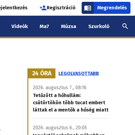
használói
ejelentkezés
Regisztráció
Megrendelés
k
Videók
Ma7
Múzsa
Szurkoló
nüje
24 ÓRA
LEGOLVASOTTABB
2026. augusztus 7., 08:16
Tetőzött a hőhullám:
csütörtökön több tucat embert
láttak el a mentők a hőség miatt
t
2026. augusztus 6., 20:05