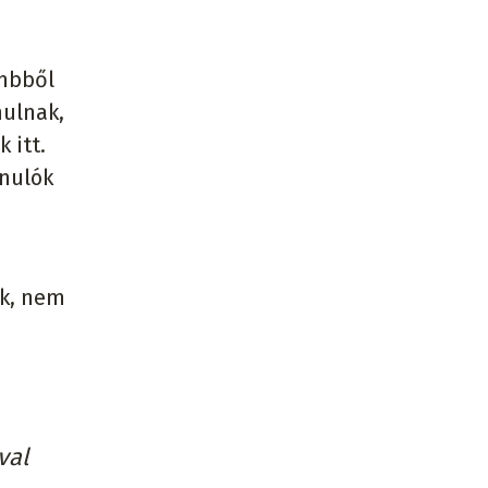
ömbből
nulnak,
 itt.
anulók
ök, nem
val