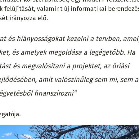
k felújítását, valamint új informatikai berendezé
t irányozza elő.
at és hiányosságokat kezelni a tervben, amel
et, és amelyek megoldása a legégetőbb. Ha
st és megvalósítani a projektet, az óriási
fejlődésében, amit valószínűleg sem mi, sem a
égvetésből finanszírozni”
zgatója.