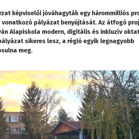
zat képviselői jóváhagyták egy hárommilliós pr
 vonatkozó pályázat benyújtását. Az átfogó pro
ván Alapiskola modern, digitális és inkluzív okta
ályázat sikeres lesz, a régió egyik legnagyobb
lósulna meg.