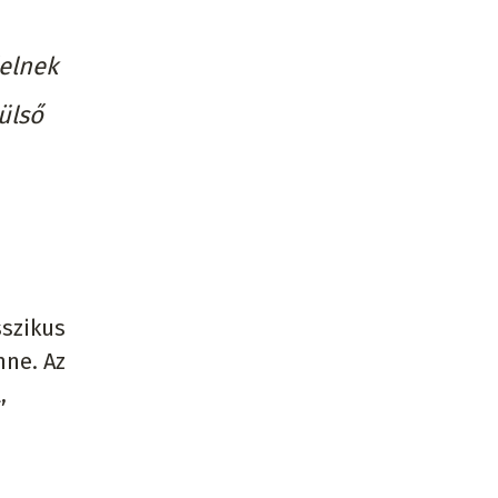
lelnek
ülső
sszikus
nne. Az
,