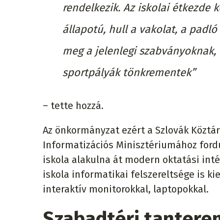
rendelkezik. Az iskolai étkezde
állapotú, hull a vakolat, a padl
meg a jelenlegi szabványoknak, 
sportpályák tönkrementek”
– tette hozzá.
Az önkormányzat ezért a Szlovák Köztár
Informatizációs Minisztériumához fordu
iskola alakulna át modern oktatási inté
iskola informatikai felszereltsége is k
interaktív monitorokkal, laptopokkal.
Szabadtéri tantere