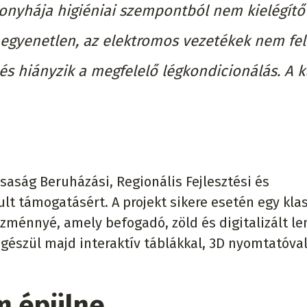
 konyhája higiéniai szempontból nem kielégítő
ó egyenetlen, az elektromos vezetékek nem fe
és hiányzik a megfelelő légkondicionálás. A k
saság Beruházási, Regionális Fejlesztési és
lt támogatásért. A projekt sikere esetén egy kla
zménnyé, amely befogadó, zöld és digitalizált le
iegészül majd interaktív táblákkal, 3D nyomtatóval
m épülne