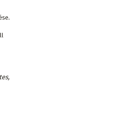
ése.
ll
tes,