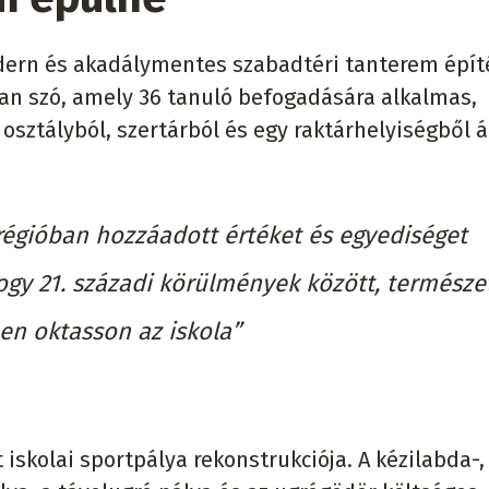
dern és akadálymentes szabadtéri tanterem épít
an szó, amely 36 tanuló befogadására alkalmas,
t osztályból, szertárból és egy raktárhelyiségből á
régióban hozzáadott értéket és egyediséget
ogy 21. századi körülmények között, természe
en oktasson az iskola”
skolai sportpálya rekonstrukciója. A kézilabda-,