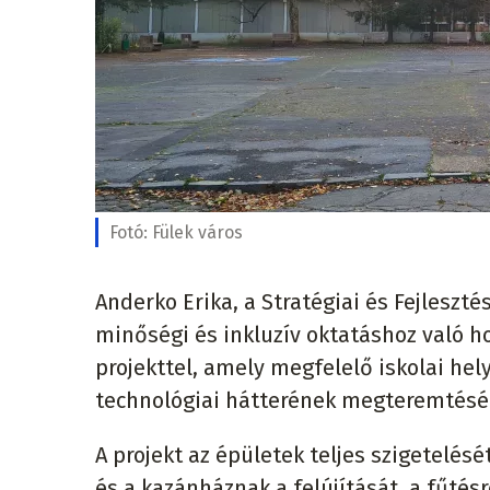
Fotó:
Fülek város
Anderko Erika, a Stratégiai és Fejlesztés
minőségi és inkluzív oktatáshoz való hoz
projekttel, amely megfelelő iskolai hel
technológiai hátterének megteremtésér
A projekt az épületek teljes szigetelésé
és a kazánháznak a felújítását, a fűté