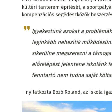
kültéri tanterem építését, a sportpályá
kompenzációs segédeszközök beszerzésé
Igyekeztünk azokat a problémák
leginkább nehezítik működésünk
sikerülne megszerezni a támogatá
előrelépést jelentene iskolánk 
fenntartó nem tudna saját költs
– nyilatkozta Bozó Roland, az iskola iga