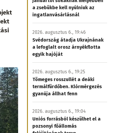
Januártól sokaknak mélyebben
a zsebükbe kell nyúlniuk az
ojekt
ingatlanvásárlásnál
jekt
tási
2026. augusztus 6., 19:46
Svédország átadja Ukrajnának
a lefoglalt orosz árnyékflotta
egyik hajóját
2026. augusztus 6., 19:25
Tömeges rosszullét a deáki
termálfürdőben. Klórmérgezés
gyanúja állhat fenn
2026. augusztus 6., 19:04
Uniós forrásból készülhet el a
pozsonyi főállomás