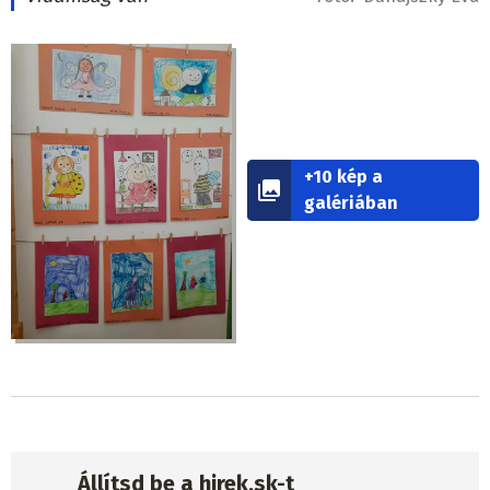
+10 kép a
galériában
Állítsd be a hirek.sk-t