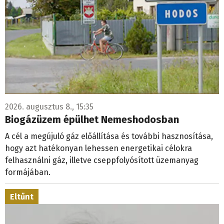
2026. augusztus 8., 15:35
Biogázüzem épülhet Nemeshodosban
A cél a megújuló gáz előállítása és további hasznosítása,
hogy azt hatékonyan lehessen energetikai célokra
felhasználni gáz, illetve cseppfolyósított üzemanyag
formájában.
Eltűnt