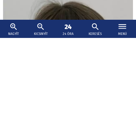
NAGYÍT
KICSINYÍT
24 ÓRA
KERESÉS
MENÜ