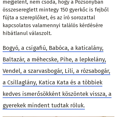
megjelent, nem csoda, hogy a Pozsonyban
összesereglett mintegy 150 gyerkőc is fejből
fújta a szereplőket, és az író sorozattal
kapcsolatos valamennyi találós kérdésére
hibátlanul válaszolt.
Bogyó, a csigafiú, Babóca, a katicalány,
Baltazár, a méhecske, Pihe, a lepkelány,
Vendel, a szarvasbogár, Lili, a rózsabogár,
a Csillaglány, Katica Kata és a többiek
kedves ismerősökként köszöntek vissza, a
gyerekek mindent tudtak róluk.