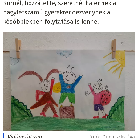
Kornél, hozzátette, szeretné, ha ennek a
nagylétszámú gyerekrendezvénynek a
későbbiekben folytatása is lenne.
Vidámság van
Fotó:
Dunajszky Éva