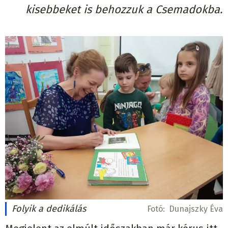
kisebbeket is behozzuk a Csemadokba.
Folyik a dedikálás
Fotó:
Dunajszky Éva