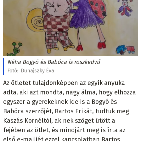
Néha Bogyó és Babóca is roszkedvű
Fotó:
Dunajszky Éva
Az ötletet tulajdonképpen az egyik anyuka
adta, aki azt mondta, nagy álma, hogy elhozza
egyszer a gyerekeknek ide is a Bogyó és
Babóca szerzőjét, Bartos Erikát, tudtuk meg
Kaszás Kornéltól, akinek szöget ütött a
fejében az ötlet, és mindjárt meg is írta az
első e-mailjét ezzel kapcsolatban Bartos