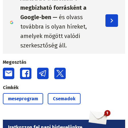
megbízható forrásként a
Google-ben —
és olvass
továbbra is olyan híreket,
amelyek mögött valódi
szerkesztőség áll.
Megosztás
Címkék
meseprogram
Csemadok
Iratkozzon fel napi hírlevelünkre