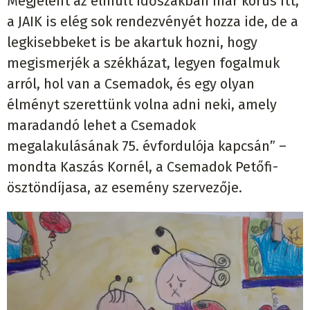
Megjelent az elmúlt időszakban már kórus itt,
a JAIK is elég sok rendezvényét hozza ide, de a
legkisebbeket is be akartuk hozni, hogy
megismerjék a székházat, legyen fogalmuk
arról, hol van a Csemadok, és egy olyan
élményt szerettünk volna adni neki, amely
maradandó lehet a Csemadok
megalakulásának 75. évfordulója kapcsán” –
mondta Kaszás Kornél, a Csemadok Petőfi-
ösztöndíjasa, az esemény szervezője.