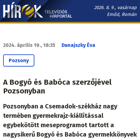
Ugrás
2026. 8. 9., vasárnap
a
Emőd, Román
tartalomra
Hírek.sk
fő
navigáció
2024. április 19., 18:35
Dunajszky Éva
Pozsony
A Bogyó és Babóca szerzőjével
Pozsonyban
Pozsonyban a Csemadok-székház nagy
termében gyermekrajz-kiállítással
egybekötött meseprogramot tartott a
nagysikerű Bogyó és Babóca gyermekkönyvek