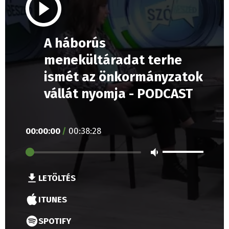
A háborús
menekültáradat terhe
ismét az önkormányzatok
vállát nyomja - PODCAST
00
:
00
:
00
/
00
:
38
:
28
LETÖLTÉS
ITUNES
SPOTIFY