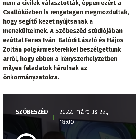
nem a civilek választották, éppen ezért a
Csallóközben is rengetegen megmozdultak,
hogy segítő kezet nyújtsanak a
menekülteknek. A Szóbeszéd stúdiójában
ezúttal Fenes Iván, Balódi László és Hájos
Zoltán polgármesterekkel beszélgettünk
arról, hogy ebben a kényszerhelyzetben
milyen feladatok hárulnak az
önkormányzatokra.
SZÓBESZÉD
2022. március 22.,
18:00