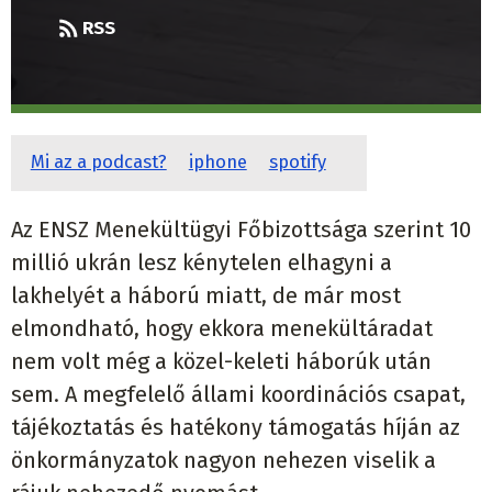
RSS
Mi az a podcast?
iphone
spotify
Az ENSZ Menekültügyi Főbizottsága szerint 10
millió ukrán lesz kénytelen elhagyni a
lakhelyét a háború miatt, de már most
elmondható, hogy ekkora menekültáradat
nem volt még a közel-keleti háborúk után
sem. A megfelelő állami koordinációs csapat,
tájékoztatás és hatékony támogatás híján az
önkormányzatok nagyon nehezen viselik a