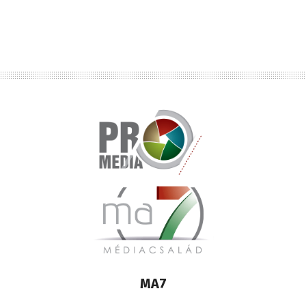
Lábléc
MA7
médiacsalád