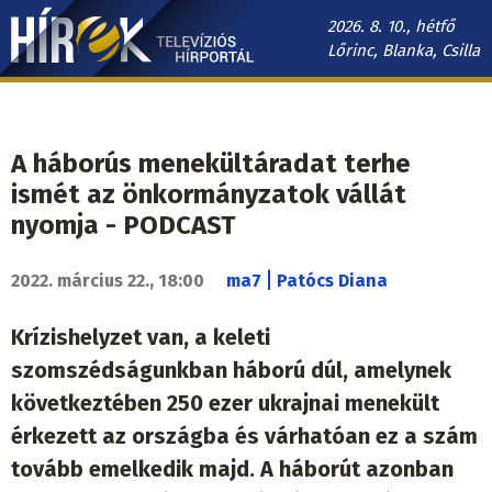
Ugrás
2026. 8. 10., hétfő
a
Lőrinc, Blanka, Csilla
tartalomra
Hírek.sk
fő
navigáció
A háborús menekültáradat terhe
ismét az önkormányzatok vállát
nyomja - PODCAST
|
2022. március 22., 18:00
ma7
Patócs Diana
Krízishelyzet van, a keleti
szomszédságunkban háború dúl, amelynek
következtében 250 ezer ukrajnai menekült
érkezett az országba és várhatóan ez a szám
tovább emelkedik majd. A háborút azonban