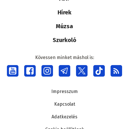
médiacsalád
Hírek
Múzsa
Szurkoló
Kövessen minket máshol is:
Social
menu
Lábléc
Impresszum
Kapcsolat
Adatkezelés