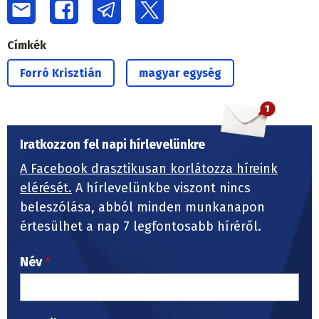
Címkék
Forró Krisztián
magyar egység
Iratkozzon fel napi hírlevelünkre
A Facebook drasztikusan korlátozza híreink
elérését.
A hírlevelünkbe viszont nincs
beleszólása, abból minden munkanapon
értesülhet a nap 7 legfontosabb híréről.
Név