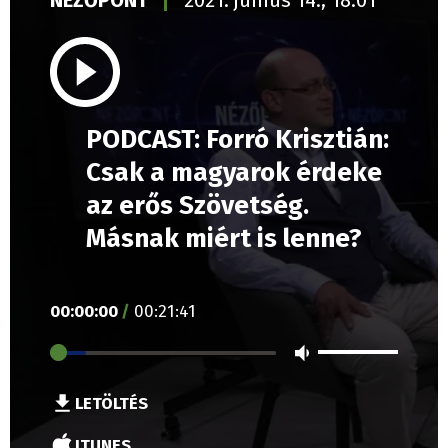
NÉZŐPONT
2021. június 14., 18:01
PODCAST: Forró Krisztián:
Csak a magyarok érdeke
az erős Szövetség.
Másnak miért is lenne?
00
:
00
:
00
/
00
:
21
:
41
LETÖLTÉS
ITUNES