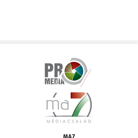
Lábléc
MA7