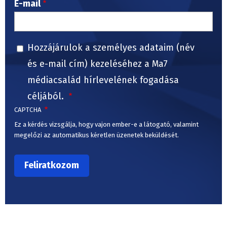
E-mail
Hozzájárulok a személyes adataim (név
és e-mail cím) kezeléséhez a Ma7
médiacsalád hírlevelének fogadása
céljából.
CAPTCHA
Ez a kérdés vizsgálja, hogy vajon ember-e a látogató, valamint
megelőzi az automatikus kéretlen üzenetek beküldését.