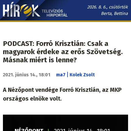
Ugrás
2026. 8. 6., csütörtök
a
Berta, Bettina
tartalomra
Hírek.sk
fő
navigáció
PODCAST: Forró Krisztián: Csak a
magyarok érdeke az erős Szövetség.
Másnak miért is lenne?
|
2021. június 14., 18:01
ma7
Kolek Zsolt
A Nézőpont vendége Forró Krisztián, az MKP
országos elnöke volt.