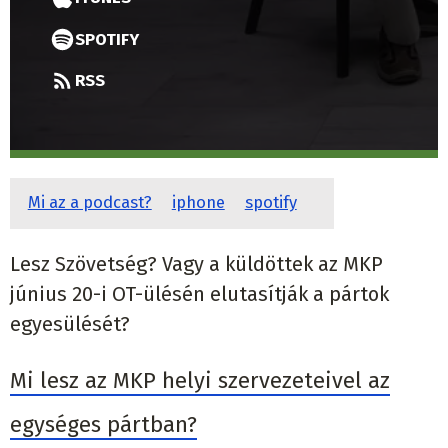
SPOTIFY
RSS
Mi az a podcast?
iphone
spotify
Lesz Szövetség? Vagy a küldöttek az MKP
június 20-i OT-ülésén elutasítják a pártok
egyesülését?
Mi lesz az MKP helyi szervezeteivel az
egységes pártban?