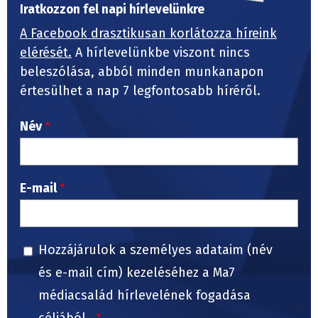
Iratkozzon fel napi hírlevelünkre
A Facebook drasztikusan korlátozza híreink
elérését.
A hírlevelünkbe viszont nincs
beleszólása, abból minden munkanapon
értesülhet a nap 7 legfontosabb híréről.
Név
E-mail
Hozzájárulok a személyes adataim (név
és e-mail cím) kezeléséhez a Ma7
médiacsalád hírlevelének fogadása
céljából.