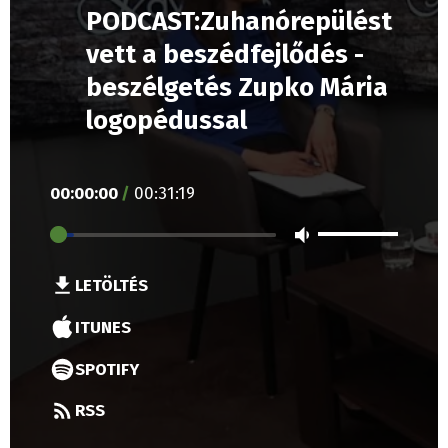
PODCAST:Zuhanórepülést
vett a beszédfejlődés -
beszélgetés Zupko Mária
logopédussal
00
:
00
:
00
/
00
:
31
:
19
LETÖLTÉS
ITUNES
SPOTIFY
RSS