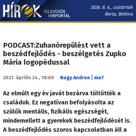
Ugrás
2026. 8. 6., csütörtök
a
Berta, Bettina
tartalomra
Hírek.sk
fő
navigáció
PODCAST:Zuhanórepülést vett a
beszédfejlődés - beszélgetés Zupko
Mária logopédussal
|
2021. április 24., 18:00
Nagy Andrea
ma7
Az elmúlt egy év javát bezárva töltötték a
családok. Ez negatívan befolyásolta az
szülők mentális, fizikális egészségét,
mindemellett a gyerekek beszédfejlődését is.
A beszédfejlődés szoros kapcsolatban áll a