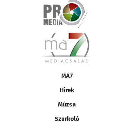
Lábléc
MA7
médiacsalád
Hírek
Múzsa
Szurkoló