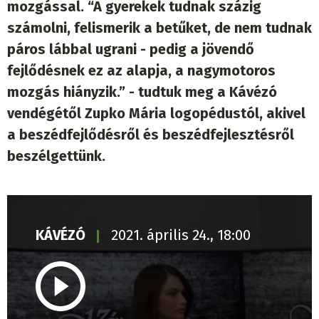
mozgással. “A gyerekek tudnak százig
számolni, felismerik a betűket, de nem tudnak
páros lábbal ugrani - pedig a jövendő
fejlődésnek ez az alapja, a nagymotoros
mozgás hiányzik.” - tudtuk meg a Kávézó
vendégétől Zupko Mária logopédustól, akivel
a beszédfejlődésről és beszédfejlesztésről
beszélgettünk.
KÁVÉZÓ
2021. április 24., 18:00