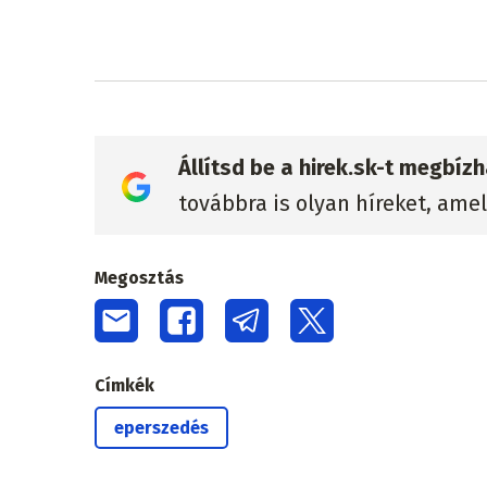
Állítsd be a hirek.sk-t megbí
továbbra is olyan híreket, ame
Megosztás
Címkék
eperszedés