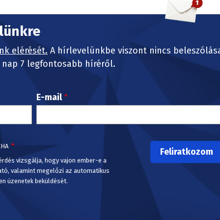
elünkre
nk elérését.
A hírlevelünkbe viszont nincs beleszólás
nap 7 legfontosabb híréről.
E-mail
CHA
érdés vizsgálja, hogy vajon ember-e a
ató, valamint megelőzi az automatikus
en üzenetek beküldését.