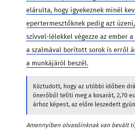
elárulta, hogy igyekeznek minél kev
epertermesztőknek pedig azt üzeni, 
szívvel-lélekkel végezze az ember a 
a szalmával borított sorok is erről 
a munkájáról beszél.
Köztudott, hogy az utóbbi időben drá
önerőből telíti meg a kosarát, 2,70 eu
árhoz képest, az előre leszedett gyü
Amennyiben olvasóinknak van bevált tip