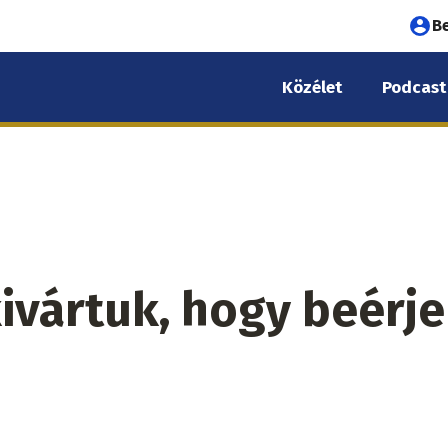
Fel
B
fió
Közélet
Podcast
me
ivártuk, hogy beérj