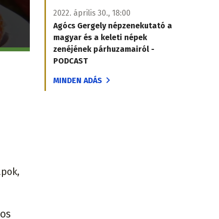
2022. április 30., 18:00
Agócs Gergely népzenekutató a
magyar és a keleti népek
zenéjének párhuzamairól -
PODCAST
MINDEN ADÁS
apok,
nos