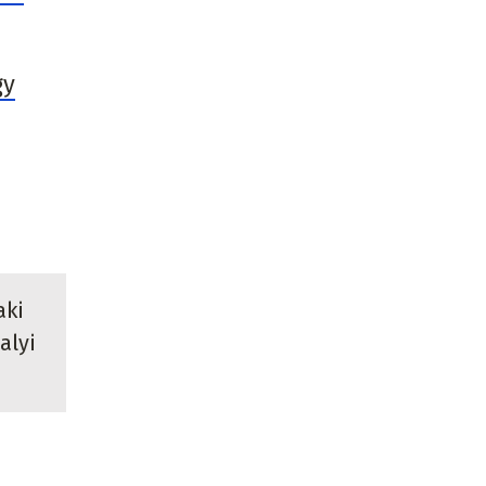
gy
aki
alyi