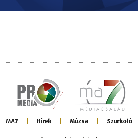
Lábléc
MA7
Hírek
Múzsa
Szurkoló
médiacsalá