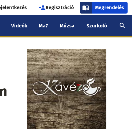
használói
ejelentkezés
Regisztráció
Megrendelés
k
Videók
Ma7
Múzsa
Szurkoló
nüje
en