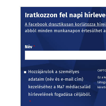
Iratkozzon fel napi hírlev
A Facebook drasztikusan korlátozza hírei
abból minden munkanapon értesülhet a 
Név
CAPT
Hozzájárulok a személyes
Ez a k
adataim (név és e-mail cím)
látog
kezeléséhez a Ma7 médiacsalád
kéretl
hírlevelének fogadása céljából.