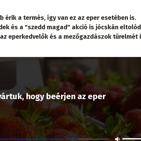
b érik a termés, így van ez az eper esetében is.
dek és a "szedd magad" akció is jócskán eltolód
l az eperkedvelők és a mezőgazdászok türelmét 
ártuk, hogy beérjen az eper