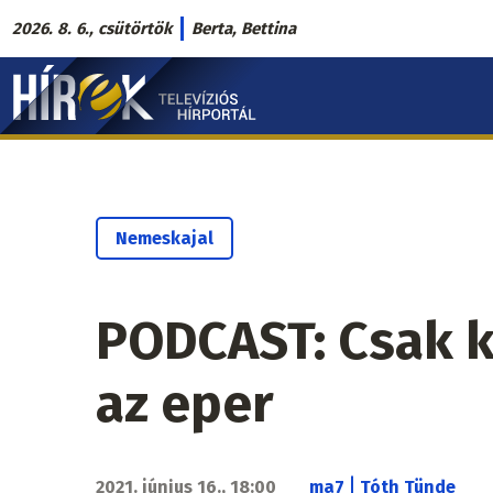
Ugrás
2026. 8. 6., csütörtök
Berta, Bettina
a
Hírek.sk
tartalomra
fő
navigáció
Nemeskajal
PODCAST: Csak k
az eper
|
2021. június 16., 18:00
ma7
Tóth Tünde