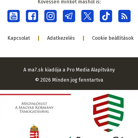
Kövessen minket máshol is:
Social
menu
Lábléc
Kapcsolat
Adatkezelés
Cookie beállítások
A ma7.sk kiadója a Pro Media Alapítvány
© 2026 Minden jog fenntartva