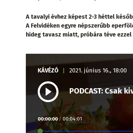
A tavalyi évhez képest 2-3 héttel későb
A Felvidéken egyre népszerűbb eperföl
hideg tavasz miatt, próbára téve ezze
KÁVÉZÓ
2021. június 16., 18:00
PODCAST: Csak kiv
00
:
00
:
00
/
00
:
04
:
01