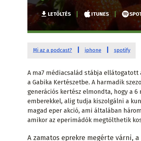
LETÖLTÉS
ITUNES
SPOT
Mi az a podcast?
iphone
spotify
A ma7 médiacsalád stábja ellátogatott 
a Gabika Kertészetbe. A harmadik szez
generációs kertész elmondta, hogy a 6
emberekkel, alig tudja kiszolgálni a ku
magad eper akció, ami általában három 
amikor az eperimádók megtölthetik kosa
A zamatos eprekre megérte várni, a k