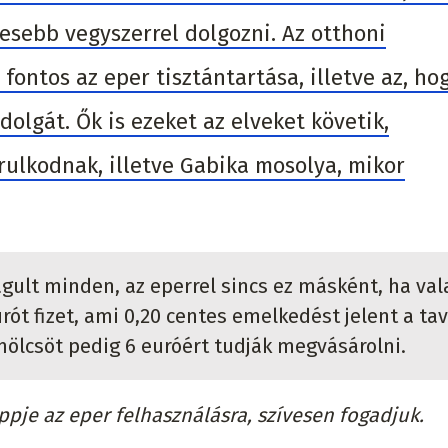
esebb vegyszerrel dolgozni. Az otthoni
fontos az eper tisztántartása, illetve az, ho
dolgát. Ők is ezeket az elveket követik,
árulkodnak, illetve Gabika mosolya, mikor
gult minden, az eperrel sincs ez másként, ha val
rót fizet, ami 0,20 centes emelkedést jelent a tav
mölcsöt pedig 6 euróért tudják megvásárolni.
pje az eper felhasználásra, szívesen fogadjuk.