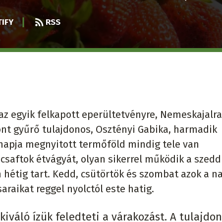
IFY
RSS
az egyik felkapott eperültetvényre, Nemeskajalra
ont gyűrő tulajdonos, Osztényi Gabika, harmadik
 napja megnyitott termőföld mindig tele van
ncsaftok étvágyát, olyan sikerrel működik a szedd
hétig tart. Kedd, csütörtök és szombat azok a n
raikat reggel nyolctól este hatig.
iváló ízük feledteti a várakozást. A tulajdo