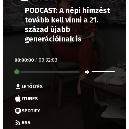
PODCAST: A népi hímzést
tovább kell vinni a 21.
század újabb
generációinak is
00
:
00
:
00
/
00
:
32
:
03
LETÖLTÉS
ITUNES
SPOTIFY
RSS