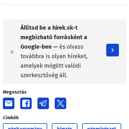
Állítsd be a hirek.sk-t
megbízható forrásként a
Google-ben —
és olvass
továbbra is olyan híreket,
amelyek mögött valódi
szerkesztőség áll.
Megosztás
Címkék
néphagyomány
hímzés
népművészet