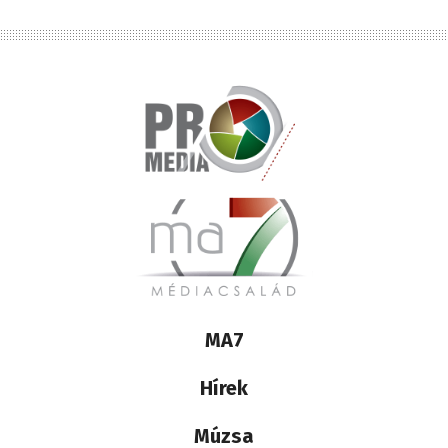
Lábléc
MA7
médiacsalád
Hírek
Múzsa