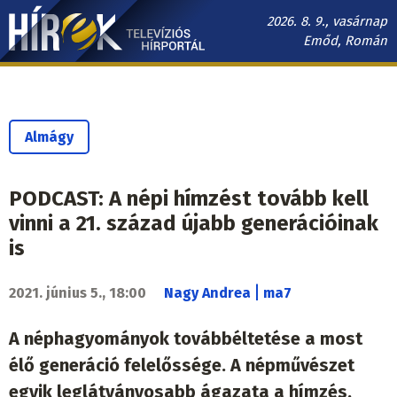
Ugrás
2026. 8. 9., vasárnap
a
Emőd, Román
tartalomra
Hírek.sk
fő
navigáció
Almágy
PODCAST: A népi hímzést tovább kell
vinni a 21. század újabb generációinak
is
|
2021. június 5., 18:00
Nagy Andrea
ma7
A néphagyományok továbbéltetése a most
élő generáció felelőssége. A népművészet
egyik leglátványosabb ágazata a hímzés.