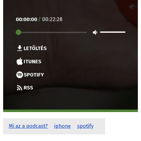
00
:
00
:
00
/
00
:
22
:
28
LETÖLTÉS
ITUNES
SPOTIFY
RSS
Mi az a podcast?
iphone
spotify