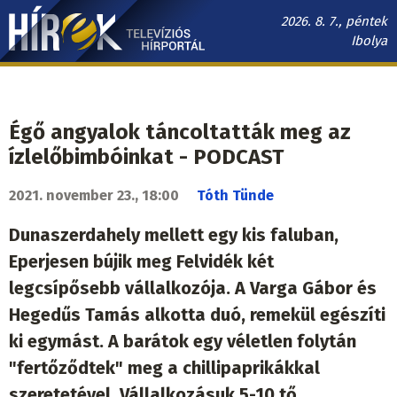
Ugrás
2026. 8. 7., péntek
a
Ibolya
tartalomra
Hírek.sk
fő
navigáció
Égő angyalok táncoltatták meg az
ízlelőbimbóinkat - PODCAST
2021. november 23., 18:00
Tóth Tünde
Dunaszerdahely mellett egy kis faluban,
Eperjesen bújik meg Felvidék két
legcsípősebb vállalkozója. A Varga Gábor és
Hegedűs Tamás alkotta duó, remekül egészíti
ki egymást. A barátok egy véletlen folytán
"fertőződtek" meg a chillipaprikákkal
szeretetével. Vállalkozásuk 5-10 tő