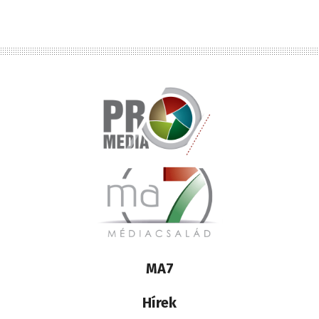
Lábléc
MA7
médiacsalád
Hírek