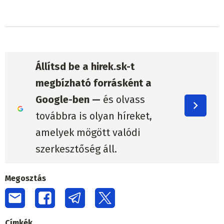
Állítsd be a hirek.sk-t
megbízható forrásként a
Google-ben —
és olvass
továbbra is olyan híreket,
amelyek mögött valódi
szerkesztőség áll.
Megosztás
Címkék