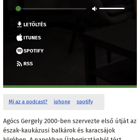
LETÖLTÉS
ITUNES
SPOTIFY
RSS
Mi az a podcast?
iphone
spotify
Agócs Gergely 2000-ben szervezte első útját az
észak-kaukázusi balkárok és karacsájok
körében. A napokban Üzbegisztánból tért