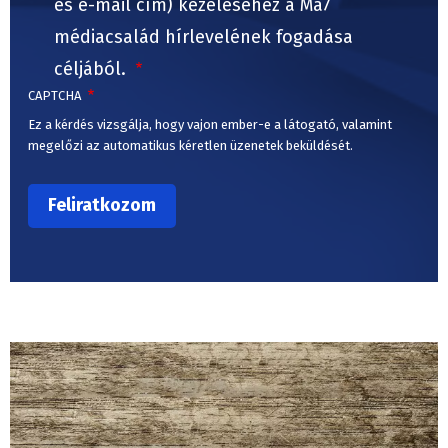
és e-mail cím) kezeléséhez a Ma7
médiacsalád hírlevelének fogadása
céljából.
CAPTCHA
Ez a kérdés vizsgálja, hogy vajon ember-e a látogató, valamint
megelőzi az automatikus kéretlen üzenetek beküldését.