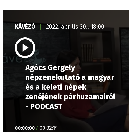
KÁVÉZÓ
2022. április 30., 18:00
Agócs Gergely
népzenekutató a magyar
és a keleti népek
zenéjének párhuzamairól
- PODCAST
00
:
00
:
00
/
00
:
32
:
19