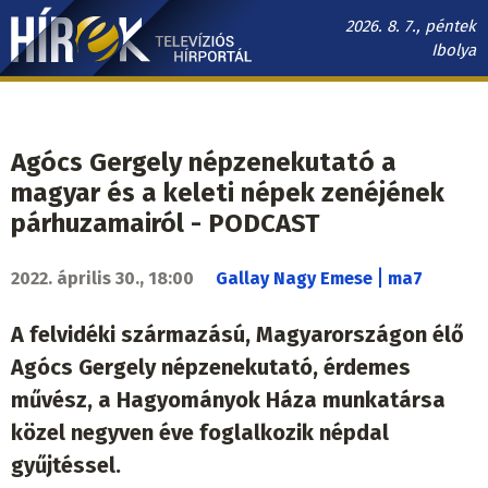
Ugrás
2026. 8. 7., péntek
a
Ibolya
tartalomra
Hírek.sk
fő
navigáció
Agócs Gergely népzenekutató a
magyar és a keleti népek zenéjének
párhuzamairól - PODCAST
|
2022. április 30., 18:00
Gallay Nagy Emese
ma7
A felvidéki származású, Magyarországon élő
Agócs Gergely népzenekutató, érdemes
művész, a Hagyományok Háza munkatársa
közel negyven éve foglalkozik népdal
gyűjtéssel.