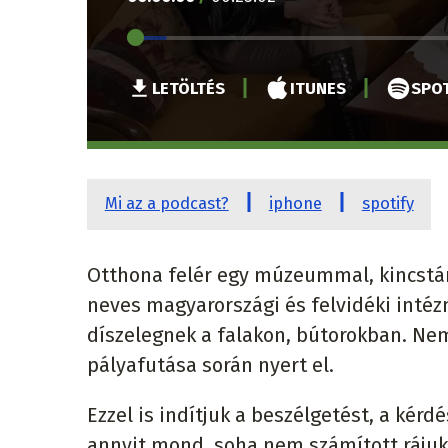
LETÖLTÉS
ITUNES
SPOT
Mi az a podcast?
iphone
spotify
Otthona felér egy múzeummal, kincstárr
neves magyarországi és felvidéki inté
díszelegnek a falakon, bútorokban. Nem
pályafutása során nyert el.
Ezzel is indítjuk a beszélgetést, a kérd
annyit mond, soha nem számított rájuk