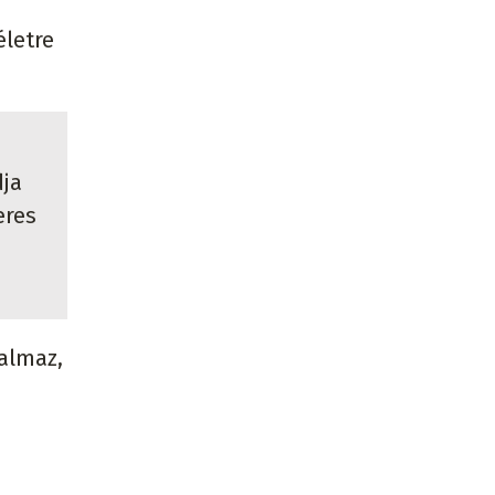
életre
dja
eres
almaz,