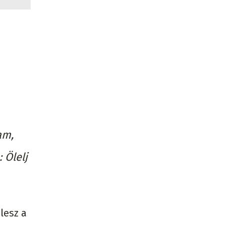
am,
 Ölelj
lesz a