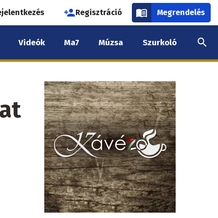
használói
ejelentkezés
Regisztráció
Megrendelés
k
Videók
Ma7
Múzsa
Szurkoló
nüje
at