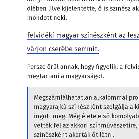
ölében ülve kijelentette, ő is színész a
mondott neki,
felvidéki magyar színészként az les
várjon cserébe semmit.
Persze örül annak, hogy figyelik, a Felv
megtartani a magyarságot.
Megszámlálhatatlan alkalommal próbál
magyarajkú színészként szolgálja a k
ingott meg. Még élete első komolyab
vették fel az akkori színművészetire,
színészként akarták őt látni.