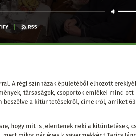
IFY
RSS
al. A régi színházak épületéből elhozott ereklyék
zmények, társaságok, csoportok emlékei mind ott
 beszélve a kitüntetésekről, címekről, amiket 63
ésre, hogy mit is jelentenek neki a kitüntetések, c
, mert mikor pár éves kisgyermekként Tarics Ján