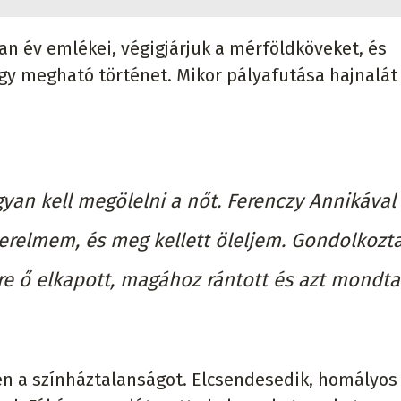
an év emlékei, végigjárjuk a mérföldköveket, és
gy megható történet. Mikor pályafutása hajnalát
an kell megölelni a nőt. Ferenczy Annikával
szerelmem, és meg kellett öleljem. Gondolkozt
rre ő elkapott, magához rántott és azt mondta:
zen a színháztalanságot. Elcsendesedik, homályos 