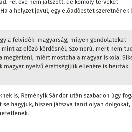
ad. Fél éve nem játszott, de komoly terveket
Ha a helyzet javul, egy előadóestet szeretnének 
gy a felvidéki magyarság, milyen gondolatokat
, mint az előző kérdésnél. Szomorú, mert nem tu
a megérteni, miért mostoha a magyar iskola. Sik
k magyar nyelvű érettségijük ellenére is beírták
knek is, Reményik Sándor után szabadon úgy fog
 se hagyjuk, hiszen játszva tanít olyan dolgokat,
hetetlenek.