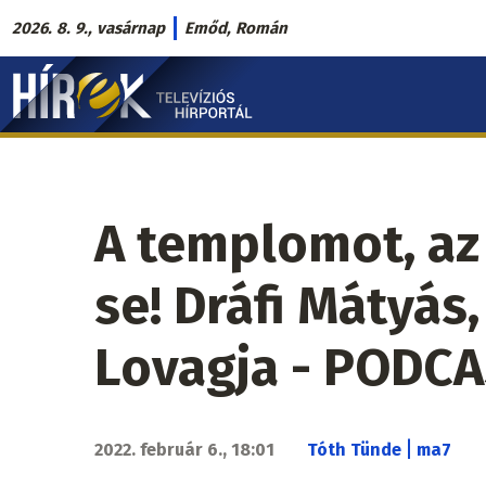
Ugrás
2026. 8. 9., vasárnap
Emőd, Román
a
Hírek.sk
tartalomra
fő
navigáció
A templomot, az 
se! Dráfi Mátyás
Lovagja - PODC
|
2022. február 6., 18:01
Tóth Tünde
ma7