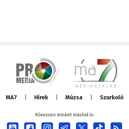
Lábléc
MA7
Hírek
Múzsa
Szurkoló
médiacsalá
Kövessen minket máshol is: