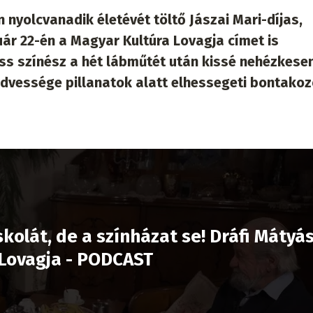
 nyolcvanadik életévét töltő Jászai Mari-díjas,
ár 22-én a Magyar Kultúra Lovagja címet is
iss színész a hét lábműtét után kissé nehézkesen
kedvessége pillanatok alatt elhessegeti bontako
kolát, de a színházat se! Dráfi Mátyás
 Lovagja - PODCAST