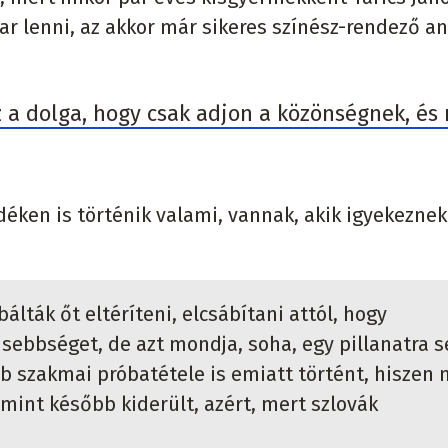
kar lenni, az akkor már sikeres színész-rendező a
z a dolga, hogy csak adjon a közönségnek, és
idéken is történik valami, vannak, akik igyekeznek
ták őt eltéríteni, elcsábítani attól, hogy
isebbséget, de azt mondja, soha, egy pillanatra 
b szakmai próbatétele is emiatt történt, hiszen
 mint később kiderült, azért, mert szlovák