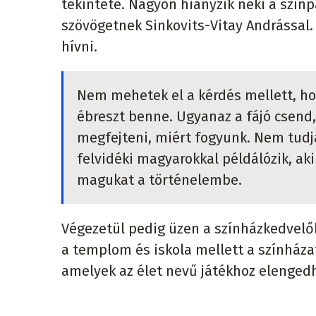
tekintete. Nagyon hiányzik neki a színp
szövögetnek Sinkovits-Vitay Andrással. 
hívni.
Nem mehetek el a kérdés mellett, ho
ébreszt benne. Ugyanaz a fájó csend
megfejteni, miért fogyunk. Nem tudj
felvidéki magyarokkal példálózik, aki
magukat a történelembe.
Végezetül pedig üzen a színházkedvelő
a templom és iskola mellett a színházat
amelyek az élet nevű játékhoz elenged