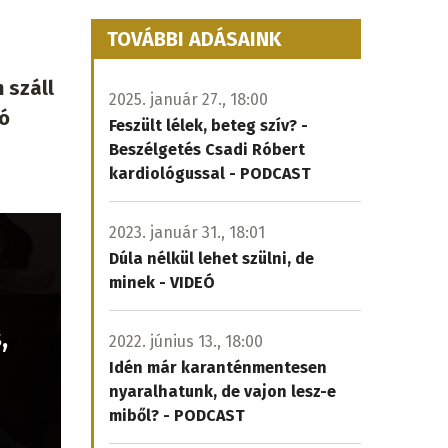
TOVÁBBI ADÁSAINK
 száll
2025. január 27., 18:00
zó
Feszült lélek, beteg szív? -
Beszélgetés Csadi Róbert
kardiológussal - PODCAST
2023. január 31., 18:01
Dúla nélkül lehet szülni, de
minek - VIDEÓ
,
2022. június 13., 18:00
Idén már karanténmentesen
nyaralhatunk, de vajon lesz-e
miből? - PODCAST