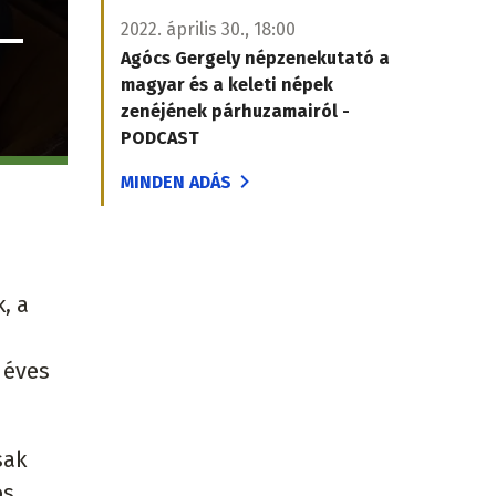
2022. április 30., 18:00
Agócs Gergely népzenekutató a
magyar és a keleti népek
zenéjének párhuzamairól -
PODCAST
MINDEN ADÁS
, a
 éves
sak
os