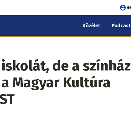
Fel
B
fió
Közélet
Podcast
me
iskolát, de a színház
, a Magyar Kultúra
AST