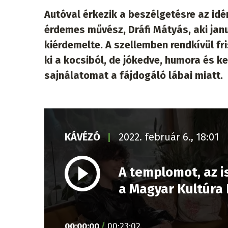
Autóval érkezik a beszélgetésre az idén
érdemes művész, Dráfi Mátyás, aki janu
kiérdemelte. A szellemben rendkívül fr
ki a kocsiból, de jókedve, humora és 
sajnálatomat a fájdogáló lábai miatt.
KÁVÉZÓ
2022. február 6., 18:01
A templomot, az is
a Magyar Kultúra
00
:
00
:
00
/
00
:
23
:
02