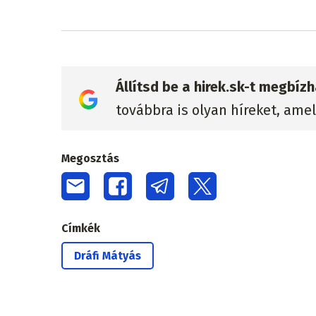
Állítsd be a hirek.sk-t megbí
továbbra is olyan híreket, ame
Megosztás
Címkék
Dráfi Mátyás