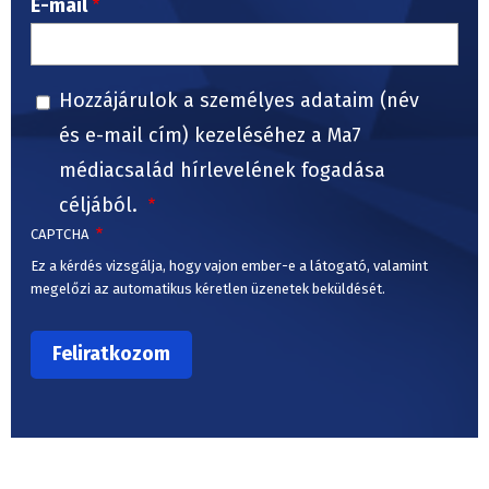
E-mail
Hozzájárulok a személyes adataim (név
és e-mail cím) kezeléséhez a Ma7
médiacsalád hírlevelének fogadása
céljából.
CAPTCHA
Ez a kérdés vizsgálja, hogy vajon ember-e a látogató, valamint
megelőzi az automatikus kéretlen üzenetek beküldését.