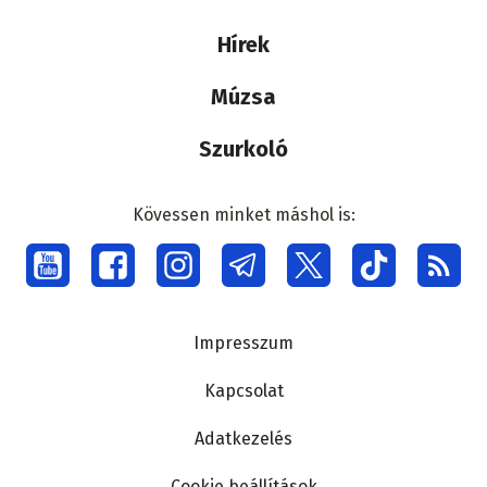
médiacsalád
Hírek
Múzsa
Szurkoló
Kövessen minket máshol is:
Social
menu
Lábléc
Impresszum
Kapcsolat
Adatkezelés
Cookie beállítások