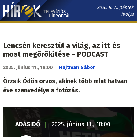
Ugrás
2026. 8. 7., péntek
a
Ibolya
tartalomra
Hírek.sk
fő
navigáció
Lencsén keresztül a világ, az itt és
most megörökítése - PODCAST
2025. június 11., 18:00
Hajtman Gábor
Örzsik Ödön orvos, akinek több mint hatvan
éve szenvedélye a fotózás.
ADÁSIDŐ
2025. június 11., 18:00