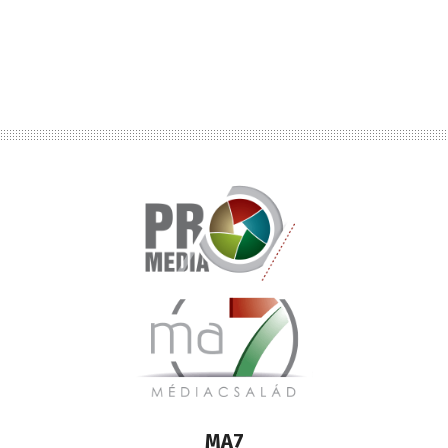
Lábléc
MA7