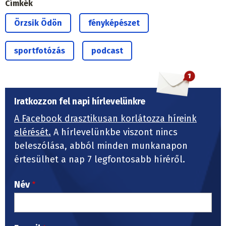
Címkék
Örzsik Ödön
fényképészet
sportfotózás
podcast
Iratkozzon fel napi hírlevelünkre
A Facebook drasztikusan korlátozza híreink
elérését.
A hírlevelünkbe viszont nincs
beleszólása, abból minden munkanapon
értesülhet a nap 7 legfontosabb híréről.
Név