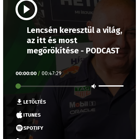
Lencsén keresztül a világ,
az itt és most
megörökítése - PODCAST
00
:
00
:
00
/
00
:
47
:
29
LETÖLTÉS
ITUNES
SPOTIFY