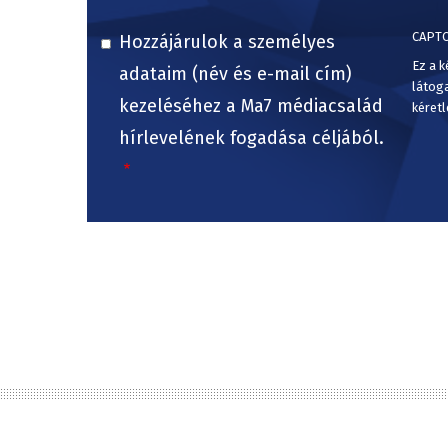
CAPT
Hozzájárulok a személyes
Ez a k
adataim (név és e-mail cím)
látog
kezeléséhez a Ma7 médiacsalád
kéretl
hírlevelének fogadása céljából.