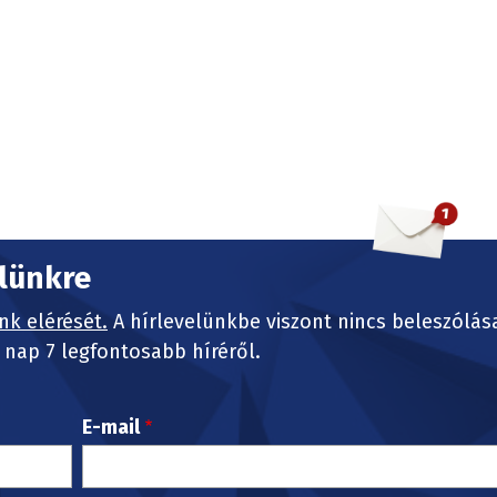
elünkre
nk elérését.
A hírlevelünkbe viszont nincs beleszólás
nap 7 legfontosabb híréről.
E-mail