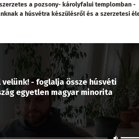
a szerzetes a pozsony- károlyfalui templomban -
nknak a húsvétra készülésről és a szerzetesi éle
 velünk! - foglalja össze húsvéti
szág egyetlen magyar minorita