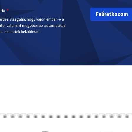
CHA
érdés vizsgálja, hogy vajon ember-e a
ató, valamint megelőzi az automatikus
en üzenetek beküldését.