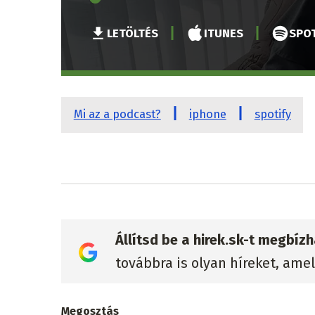
LETÖLTÉS
ITUNES
SPOT
Mi az a podcast?
iphone
spotify
Állítsd be a hirek.sk-t megbí
továbbra is olyan híreket, ame
Megosztás