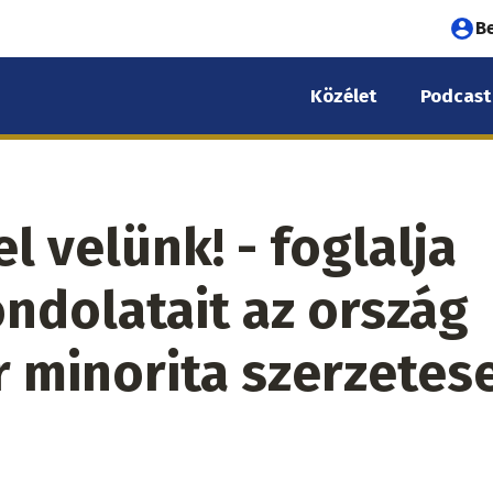
Fel
B
fió
Közélet
Podcast
me
l velünk! - foglalja
ndolatait az ország
 minorita szerzetes