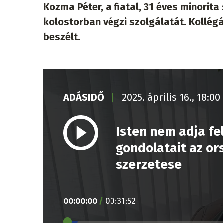
Kozma Péter, a fiatal, 31 éves minorit
kolostorban végzi szolgálatát. Kollégá
beszélt.
ADÁSIDŐ
2025. április 16., 18:00
Isten nem adja fel
gondolatait az or
szerzetese
00
:
00
:
00
/
00
:
31
:
52