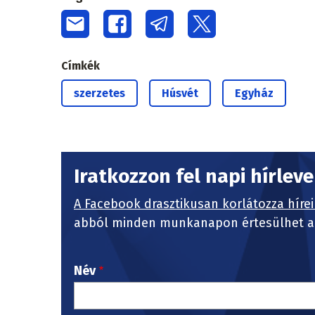
Címkék
szerzetes
Húsvét
Egyház
Iratkozzon fel napi hírlev
A Facebook drasztikusan korlátozza hírei
abból minden munkanapon értesülhet a 
Név