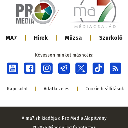
Lábléc
MA7
Hírek
Múzsa
Szurkoló
médiacsalá
Kövessen minket máshol is:
Social
menu
Lábléc
Kapcsolat
Adatkezelés
Cookie beállítások
A ma7.sk kiadója a Pro Media Alapítvány
© 2026 Minden jog fenntartva