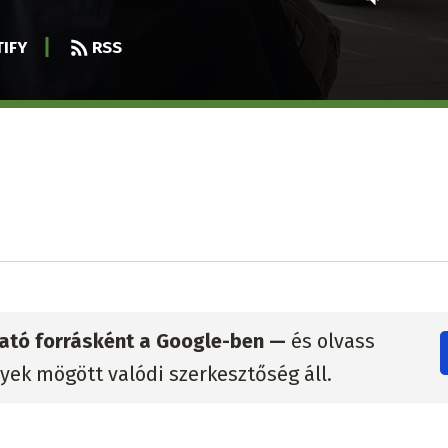
IFY
RSS
zható forrásként a Google-ben —
és olvass
lyek mögött valódi szerkesztőség áll.