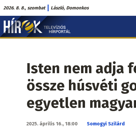
Ugrás
2026. 8. 8., szombat
László, Domonkos
a
Hírek.sk
tartalomra
fő
navigáció
Isten nem adja fe
össze húsvéti go
egyetlen magyar
2025. április 16., 18:00
Somogyi Szilárd