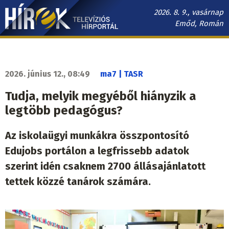
Ugrás
2026. 8. 9., vasárnap
a
Emőd, Román
tartalomra
Hírek.sk
fő
navigáció
2026. június 12., 08:49
ma7 | TASR
Tudja, melyik megyéből hiányzik a
legtöbb pedagógus?
Az iskolaügyi munkákra összpontosító
Edujobs portálon a legfrissebb adatok
szerint idén csaknem 2700 állásajánlatott
tettek közzé tanárok számára.