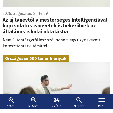
2026. augusztus 8., 14:09
Az új tanévtől a mesterséges intelligenciával
kapcsolatos ismeretek is bekerülnek az
általános iskolai oktatásba
Nem új tantárgyról lesz szó, hanem egy úgynevezett
kereszttantervi témáról.
Országosan 500 tanár hiányzik
NAGYÍT
KICSINYÍT
24 ÓRA
KERESÉS
MENÜ