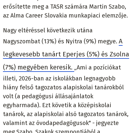
erősítette meg a TASR számára Martin Szabo,
az Alma Career Slovakia munkapiaci elemzője.
Nagy eltéréssel következik utána
A
Nagyszombat (13%) és Nyitra (9%) megye.
legkevesebb tanárt Eperjes (5%) és Zsolna
(7%) megyében keresik.
„Ami a pozíciókat
illeti, 2026-ban az iskolákban legnagyobb
hiány felső tagozatos alapiskolai tanárokból
volt (a pedagógusi állásajánlatok
egyharmada). Ezt követik a középiskolai
tanárok, az alapiskolai alsó tagozatos tanárok,
valamint az óvodapedagógusok" - jegyezte
meg Szabo. Szakok szempontjából a