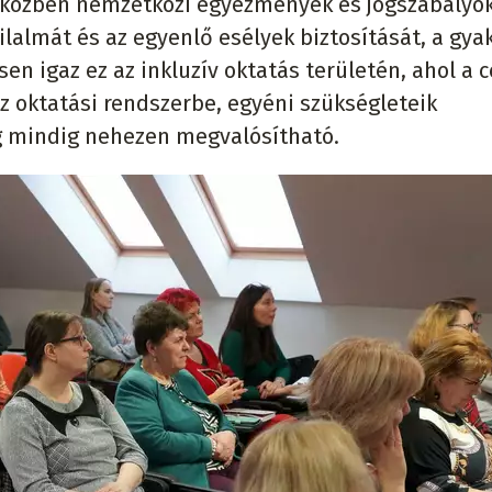
iközben nemzetközi egyezmények és jogszabályok
lalmát és az egyenlő esélyek biztosítását, a gyak
 igaz ez az inkluzív oktatás területén, ahol a c
 oktatási rendszerbe, egyéni szükségleteik
g mindig nehezen megvalósítható.