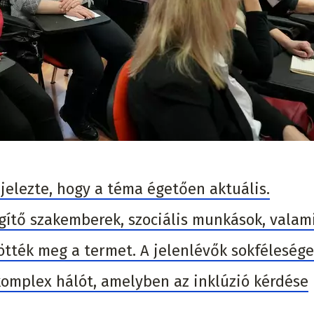
 jelezte, hogy a téma égetően aktuális.
ítő szakemberek, szociális munkások, valam
tötték meg a termet. A jelenlévők sokfélesége
komplex hálót, amelyben az inklúzió kérdése