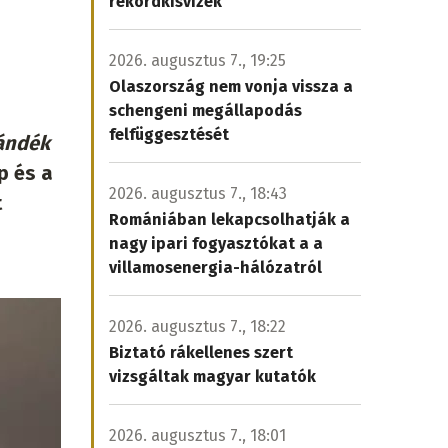
rekordkisvizek
2026. augusztus 7., 19:25
Olaszország nem vonja vissza a
schengeni megállapodás
felfüggesztését
zándék
p és a
2026. augusztus 7., 18:43
t
Romániában lekapcsolhatják a
nagy ipari fogyasztókat a a
villamosenergia-hálózatról
2026. augusztus 7., 18:22
Biztató rákellenes szert
vizsgáltak magyar kutatók
2026. augusztus 7., 18:01