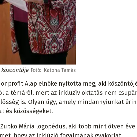
 köszöntője
Fotó:
Katona Tamás
Nonprofit Alap elnöke nyitotta meg, aki köszöntő
ől a témáról, mert az inkluzív oktatás nem csupá
lősség is. Olyan ügy, amely mindannyiunkat érin
t és közösségeket.
 Zupko Mária logopédus, aki több mint ötven éve
elmet, hogy az inklúzió fogalmának gyakorlati