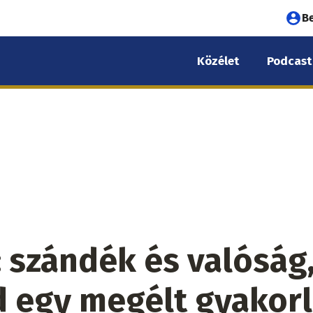
Fel
B
fió
Közélet
Podcast
me
: szándék és valóság
 egy megélt gyakorl