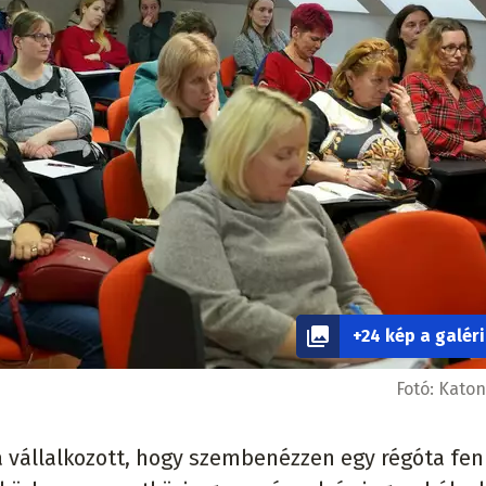
+24 kép a galér
Fotó:
Katon
 vállalkozott, hogy szembenézzen egy régóta fen