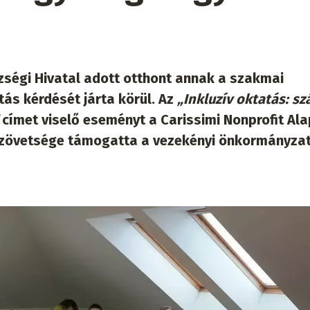
zségi Hivatal adott otthont annak a szakmai
tás kérdését járta körül. Az
„Inkluzív oktatás: s
címet viselő eseményt a Carissimi Nonprofit Ala
zövetsége támogatta a vezekényi önkormányza