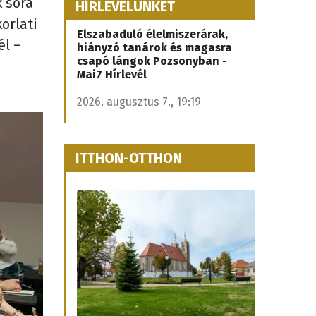
 sora
HÍRLEVELÜNKET
orlati
Elszabaduló élelmiszerárak,
él –
hiányzó tanárok és magasra
csapó lángok Pozsonyban -
Mai7 Hírlevél
2026. augusztus 7., 19:19
ITTHON-OTTHON