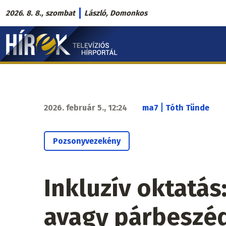
Ugrás
2026. 8. 8., szombat
László, Domonkos
a
Hírek.sk
tartalomra
fő
navigáció
|
2026. február 5., 12:24
ma7
Tóth Tünde
Pozsonyvezekény
Inkluzív oktatás
avagy párbeszéd