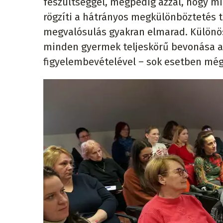
feszültséggel, mégpedig azzal, hogy m
rögzíti a hátrányos megkülönböztetés ti
megvalósulás gyakran elmarad. Különösen
minden gyermek teljeskörű bevonása az
figyelembevételével – sok esetben mé