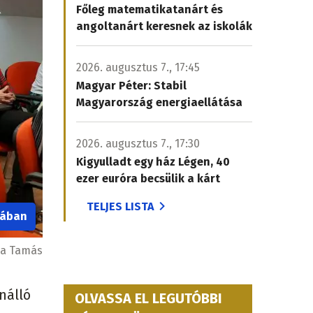
Főleg matematikatanárt és
angoltanárt keresnek az iskolák
2026. augusztus 7., 17:45
Magyar Péter: Stabil
Magyarország energiaellátása
2026. augusztus 7., 17:30
Kigyulladt egy ház Légen, 40
ezer euróra becsülik a kárt
TELJES LISTA
iában
a Tamás
nálló
OLVASSA EL LEGUTÓBBI