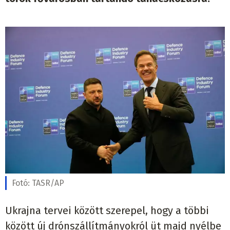
Fotó:
TASR/AP
Ukrajna tervei között szerepel, hogy a többi
között új drónszállítmányokról üt majd nyélbe