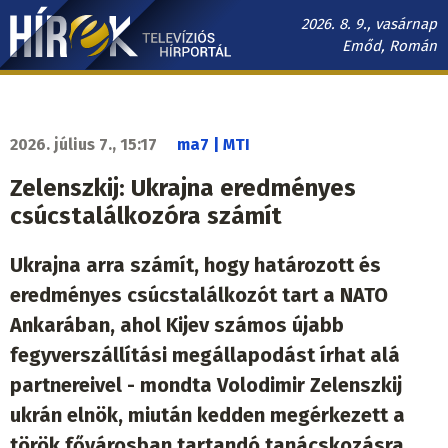
Ugrás
2026. 8. 9., vasárnap
a
Emőd, Román
tartalomra
Hírek.sk
fő
navigáció
2026. július 7., 15:17
ma7 | MTI
Zelenszkij: Ukrajna eredményes
csúcstalálkozóra számít
Ukrajna arra számít, hogy határozott és
eredményes csúcstalálkozót tart a NATO
Ankarában, ahol Kijev számos újabb
fegyverszállítási megállapodást írhat alá
partnereivel - mondta Volodimir Zelenszkij
ukrán elnök, miután kedden megérkezett a
török fővárosban tartandó tanácskozásra.