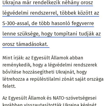
Ukrajna már rendelkezik néhány orosz
légvédelmi rendszerrel, többek között az
S-300-assal, de több hasonló fegyverre
lenne szüksége, hogy tompítani tudják az
orosz támadásokat.
Mint írják: az Egyesült Államok abban
reménykedik, hogy a légvédelmi rendszerek
bővítése hozzásegítheti Ukrajnát, hogy
létrehozza a repüléstilalmi zónát saját országa
felett.
Az Egyesült Államok és NATO-szövetségesei
korábban visszautasították Ukrajna kérését,