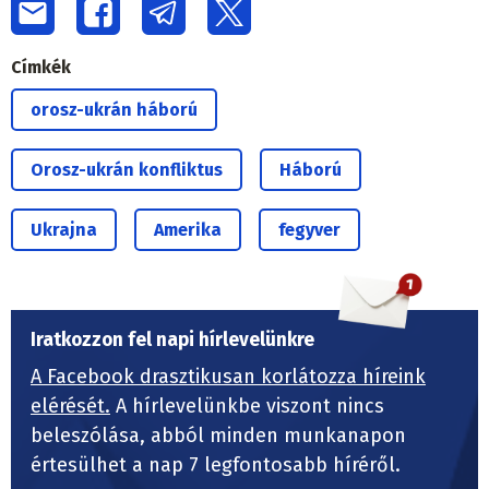
Címkék
orosz-ukrán háború
Orosz-ukrán konfliktus
Háború
Ukrajna
Amerika
fegyver
Iratkozzon fel napi hírlevelünkre
A Facebook drasztikusan korlátozza híreink
elérését.
A hírlevelünkbe viszont nincs
beleszólása, abból minden munkanapon
értesülhet a nap 7 legfontosabb híréről.