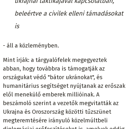
ukrajnai taktikájával kapcsolatban,
beleértve a civilek elleni támadásokat
is
- áll a közleményben.
Mint írják: a tárgyalófelek megegyeztek
abban, hogy továbbra is támogatják az
országukat védő "bátor ukránokat", és
humanitárius segítséget nyújtanak az erőszak
elől menekülő emberek millióinak. A
beszámoló szerint a vezetők megvitatták az
Ukrajna és Oroszország közötti tűzszünet
megteremtésére irányuló közelmúltbeli
diplomáciai erőfeszítéseket is, amelyek eddig