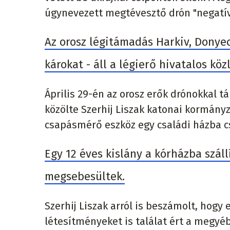
úgynevezett megtévesztő drón "negatív
Az orosz légitámadás Harkiv, Donye
károkat - áll a légierő hivatalos k
Április 29-én az orosz erők drónokkal 
közölte Szerhij Liszak katonai kormányz
csapásmérő eszköz egy családi házba c
Egy 12 éves kislány a kórházba száll
megsebesültek.
Szerhij Liszak arról is beszámolt, hogy e
létesítményeket is találat ért a megyéb