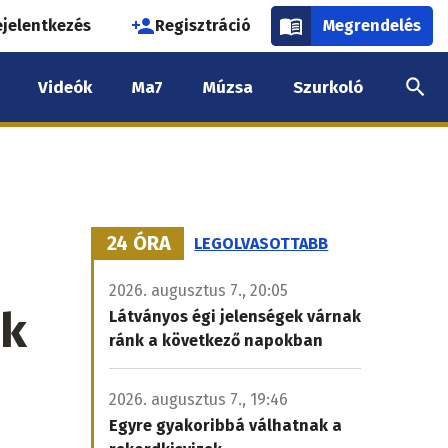
használói
ejelentkezés
Regisztráció
Megrendelés
k
Videók
Ma7
Múzsa
Szurkoló
nüje
24 ÓRA
LEGOLVASOTTABB
2026. augusztus 7., 20:05
ek
Látványos égi jelenségek várnak
ránk a következő napokban
2026. augusztus 7., 19:46
Egyre gyakoribbá válhatnak a