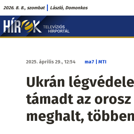
Ugrás
2026. 8. 8., szombat
László, Domonkos
a
Hírek.sk
tartalomra
fő
navigáció
2025. április 29., 12:54
ma7 | MTI
Ukrán légvédele
támadt az orosz
meghalt, többe