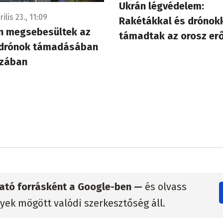
Ukrán légvédelem:
ilis 23., 11:09
Rakétákkal és drónok
n megsebesültek az
támadtak az orosz er
 drónok támadásában
zában
zható forrásként a Google-ben —
és olvass
lyek mögött valódi szerkesztőség áll.