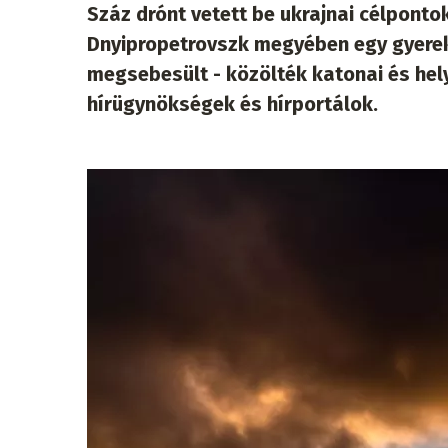
Száz drónt vetett be ukrajnai célpontok
Dnyipropetrovszk megyében egy gyerek
megsebesült - közölték katonai és hel
hírügynökségek és hírportálok.