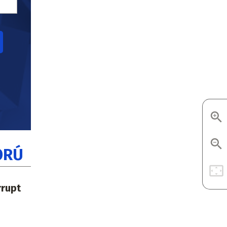
ORÚ
rrupt