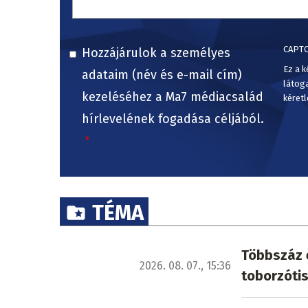
CAPT
Hozzájárulok a személyes
Ez a k
adataim (név és e-mail cím)
látog
kezeléséhez a Ma7 médiacsalád
kéretl
hírlevelének fogadása céljából.
TÉMA
Többszáz e
2026. 08. 07., 15:36
toborzótis