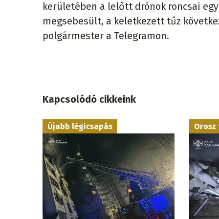
kerületében a lelőtt drónok roncsai eg
megsebesült, a keletkezett tűz következt
polgármester a Telegramon.
Kapcsolódó cikkeink
Újabb légicsapás
Orosz