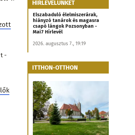
HÍRLEVELÜNKET
Elszabaduló élelmiszerárak,
hiányzó tanárok és magasra
zott
csapó lángok Pozsonyban -
Mai7 Hírlevél
2026. augusztus 7., 19:19
t -
ITTHON-OTTHON
ülők