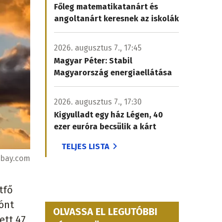
Főleg matematikatanárt és
angoltanárt keresnek az iskolák
2026. augusztus 7., 17:45
Magyar Péter: Stabil
Magyarország energiaellátása
2026. augusztus 7., 17:30
Kigyulladt egy ház Légen, 40
ezer euróra becsülik a kárt
TELJES LISTA
abay.com
tfő
ónt
OLVASSA EL LEGUTÓBBI
ett 47