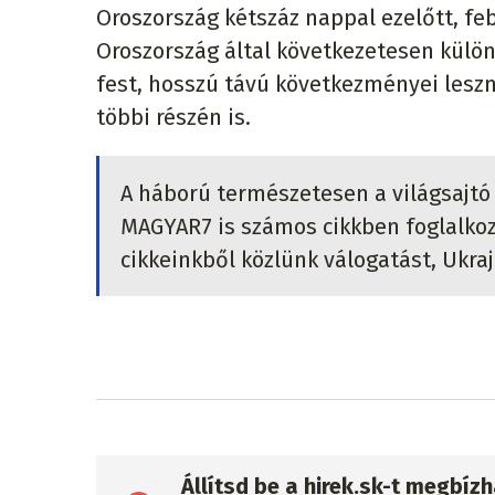
Oroszország kétszáz nappal ezelőtt, fe
Oroszország által következetesen külö
fest, hosszú távú következményei lesz
többi részén is.
A háború természetesen a világsajtó 
MAGYAR7 is számos cikkben foglalkoz
cikkeinkből közlünk válogatást, Ukra
Állítsd be a hirek.sk-t megbí