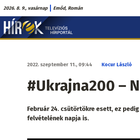
Ugrás
2026. 8. 9., vasárnap
Emőd, Román
a
Hírek.sk
tartalomra
fő
navigáció
2022. szeptember 11., 09:44
Kocur László
#Ukrajna200 – N
Február 24. csütörtökre esett, ez ped
felvételének napja is.