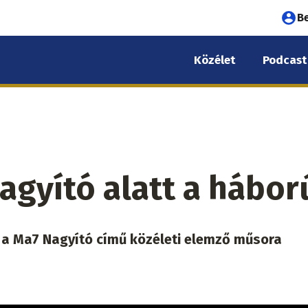
Fel
B
fió
Közélet
Podcast
me
agyító alatt a hábor
ig a Ma7 Nagyító című közéleti elemző műsora