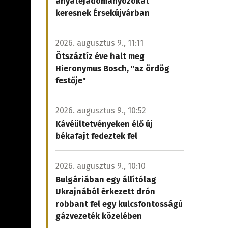
anyatejadományozókat
keresnek Érsekújvárban
2026. augusztus 9., 11:11
Ötszáztíz éve halt meg
Hieronymus Bosch, "az ördög
festője"
2026. augusztus 9., 10:52
Kávéültetvényeken élő új
békafajt fedeztek fel
2026. augusztus 9., 10:10
Bulgáriában egy állítólag
Ukrajnából érkezett drón
robbant fel egy kulcsfontosságú
gázvezeték közelében