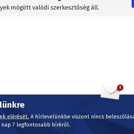
lyek mögött valódi szerkesztőség áll.
elünkre
nk elérését.
A hírlevelünkbe viszont nincs beleszólás
nap 7 legfontosabb híréről.