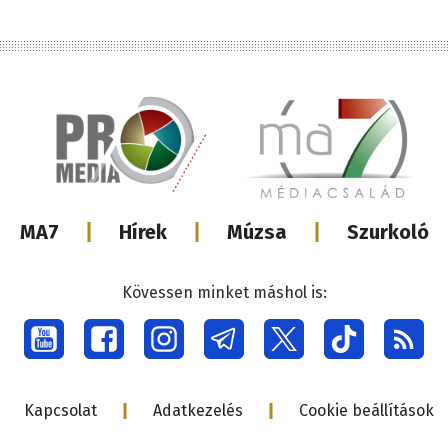
Lábléc
MA7
Hírek
Múzsa
Szurkoló
médiacsalá
Kövessen minket máshol is:
Social
menu
Lábléc
Kapcsolat
Adatkezelés
Cookie beállítások