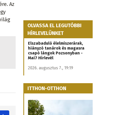
ére. Az
úgy
világ
OLVASSA EL LEGUTÓBBI
HÍRLEVELÜNKET
Elszabaduló élelmiszerárak,
hiányzó tanárok és magasra
csapó lángok Pozsonyban -
Mai7 Hírlevél
2026. augusztus 7., 19:19
ITTHON-OTTHON