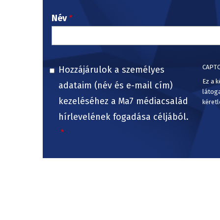
Név
CAPT
Hozzájárulok a személyes
Ez a k
adataim (név és e-mail cím)
látog
kezeléséhez a Ma7 médiacsalád
kéretl
hírlevelének fogadása céljából.