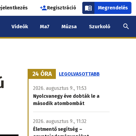
használói
ejelentkezés
Regisztráció
Megrendelés
k
Videók
Ma7
Múzsa
Szurkoló
nüje
24 ÓRA
LEGOLVASOTTABB
ú
2026. augusztus 9., 11:53
Nyolcvanegy éve dobták le a
második atombombát
2026. augusztus 9., 11:32
Életmentő segítség –