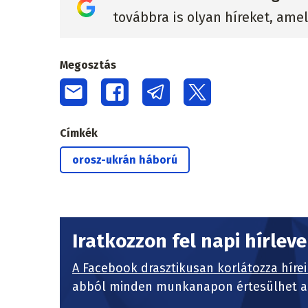
továbbra is olyan híreket, ame
Megosztás
Címkék
orosz-ukrán háború
Iratkozzon fel napi hírlev
A Facebook drasztikusan korlátozza hírei
abból minden munkanapon értesülhet a 