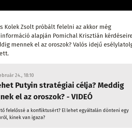
 Kolek Zsolt próbált felelni az akkor még
nformáció alapján Pomichal Krisztián kérdéseire
dig mennek el az oroszok? Valós idejű esélylatol
ett.
ebruár 24., 18:10
ehet Putyin stratégiai célja? Meddig
ek el az oroszok? - VIDEÓ
tő felelőssé a konfliktusért? El lehet egyáltalán dönteni egy
ról, kinek van igaza?