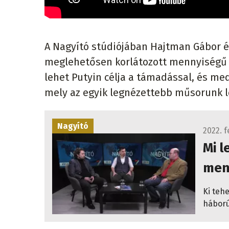
A Nagyító stúdiójában Hajtman Gábor és
meglehetősen korlátozott mennyiségű i
lehet Putyin célja a támadással, és med
mely az egyik legnézettebb műsorunk l
Nagyító
2022. f
Mi l
menn
Ki tehe
háború