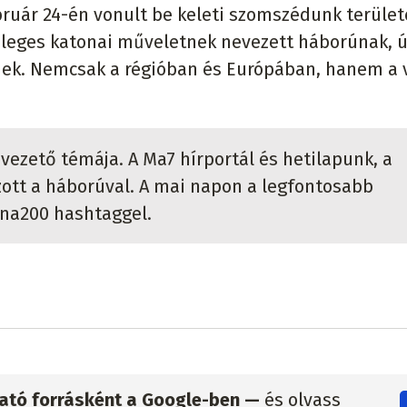
bruár 24-én vonult be keleti szomszédunk terület
nleges katonai műveletnek nevezett háborúnak, 
nek. Nemcsak a régióban és Európában, hanem a 
vezető témája. A Ma7 hírportál és hetilapunk, a
ott a háborúval. A mai napon a legfontosabb
jna200 hashtaggel.
zható forrásként a Google-ben —
és olvass