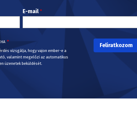
E-mail
CHA
érdés vizsgálja, hogy vajon ember-e a
ató, valamint megelőzi az automatikus
en üzenetek beküldését.