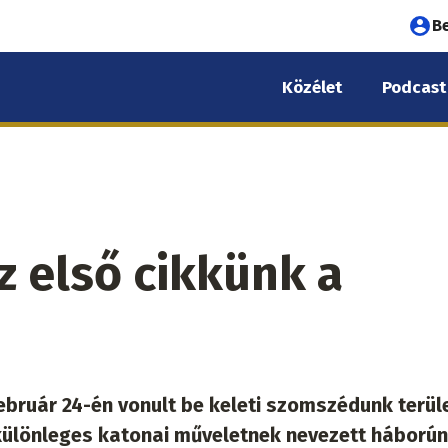
Fel
B
fió
Közélet
Podcast
me
z első cikkünk a
ebruár 24-én vonult be keleti szomszédunk terüle
különleges katonai műveletnek nevezett háborún