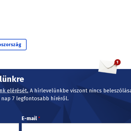
oszország
elünkre
nk elérését.
A hírlevelünkbe viszont nincs beleszólás
nap 7 legfontosabb híréről.
E-mail