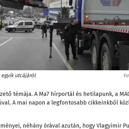
 egyik utcájáról
Fo
zető témája. A Ma7 hírportál és hetilapunk, a M
úval. A mai napon a legfontosabb cikkeinkből köz
ményei, néhány órával azután, hogy Vlagyimir Pu