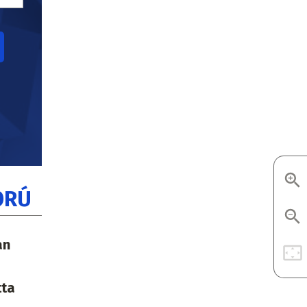
ORÚ
an
tta