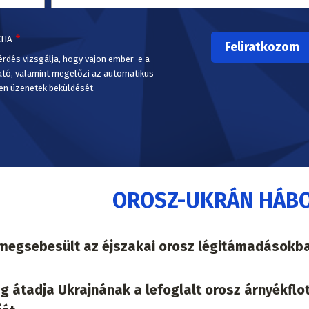
CHA
érdés vizsgálja, hogy vajon ember-e a
ató, valamint megelőzi az automatikus
en üzenetek beküldését.
OROSZ-UKRÁN HÁB
l megsebesült az éjszakai orosz légitámadásokb
 átadja Ukrajnának a lefoglalt orosz árnyékflo