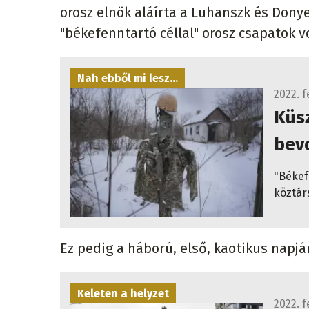
orosz elnök aláírta a Luhanszk és Dony
"békefenntartó céllal" orosz csapatok v
Nah ebből mi lesz...
2022. f
Küs
bev
"Békef
köztár
Ez pedig a háború, első, kaotikus napjá
Keleten a helyzet
2022. 