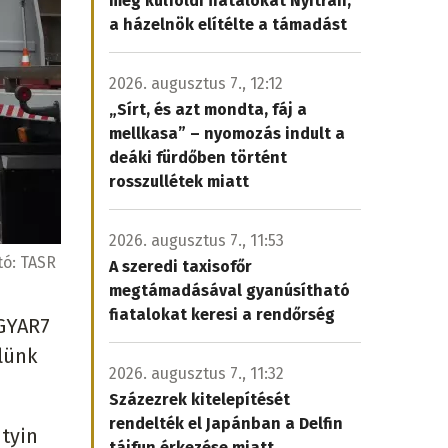
meg külföldi fiatalokat Nyitrán,
a házelnök elítélte a támadást
2026. augusztus 7., 12:12
„Sírt, és azt mondta, fáj a
mellkasa” – nyomozás indult a
deáki fürdőben történt
rosszullétek miatt
2026. augusztus 7., 11:53
tó:
TASR
A szeredi taxisofőr
megtámadásával gyanúsítható
fiatalokat keresi a rendőrség
AGYAR7
lünk
2026. augusztus 7., 11:32
Százezrek kitelepítését
rendelték el Japánban a Delfin
tyin
tájfun érkezése miatt