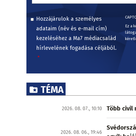
CAPT
Hozzájárulok a személyes
Ez a k
adataim (név és e-mail cím)
látog
kezeléséhez a Ma7 médiacsalád
kéretl
hírlevelének fogadása céljából.
TÉMA
Több civi
2026. 08. 07., 10:10
Svédország
2026. 08. 06., 19:46