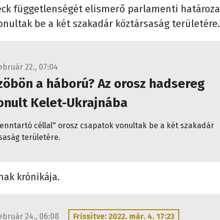
eck függetlenségét elismerő parlamenti határoza
onultak be a két szakadár köztársaság területére
ebruár 22., 07:04
zöbön a háború? Az orosz hadsereg
onult Kelet-Ukrajnába
enntartó céllal" orosz csapatok vonultak be a két szakadár
saság területére.
nak krónikája.
február 24., 06:08
Frissítve: 2022. már. 4. 17:23