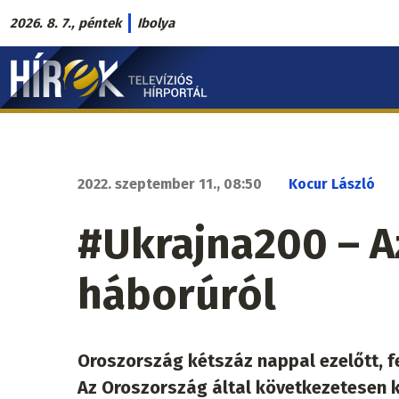
Ugrás
2026. 8. 7., péntek
Ibolya
a
Hírek.sk
tartalomra
fő
navigáció
2022. szeptember 11., 08:50
Kocur László
#Ukrajna200 – A
háborúról
Oroszország kétszáz nappal ezelőtt, f
Az Oroszország által következetesen 