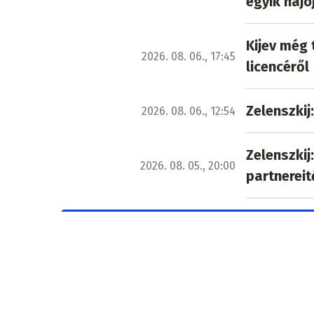
egyik hajó
Kijev még 
2026. 08. 06., 17:45
licencéről
Zelenszkij
2026. 08. 06., 12:54
Zelenszkij
2026. 08. 05., 20:00
partnereit
További 4614 cikk orosz-ukrán háború
Ez is érdekelheti