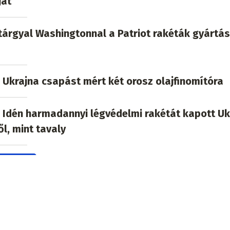
ját
tárgyal Washingtonnal a Patriot rakéták gyártás
: Ukrajna csapást mért két orosz olajfinomítóra
: Idén harmadannyi légvédelmi rakétát kapott Uk
ől, mint tavaly
 témában