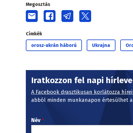
Megosztás
Címkék
orosz-ukrán háború
Ukrajna
Or
Iratkozzon fel napi hírlev
A Facebook drasztikusan korlátozza hírei
abból minden munkanapon értesülhet a 
Név