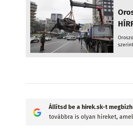
Oros
HÍR
Oroszo
szerint
Állítsd be a hirek.sk-t megbí
továbbra is olyan híreket, ame