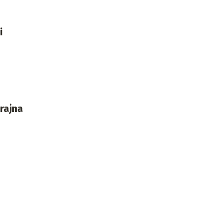
i
rajna