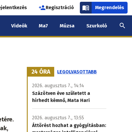
használói
ejelentkezés
Regisztráció
Megrendelés
k
Videók
Ma7
Múzsa
Szurkoló
nüje
24 ÓRA
LEGOLVASOTTABB
2026. augusztus 7., 14:14
Százötven éve született a
hírhedt kémnő, Mata Hari
2026. augusztus 7., 13:55
tére.
Áttörést hozhat a gyógyításban:
ak,