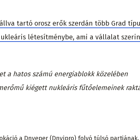
llva tartó orosz erők szerdán több Grad típ
ukleáris létesítménybe, ami a vállalat szeri
ket a hatos számú energiablokk közelében
omerőmű kiégett nukleáris fűtőelemeinek rakt
vokáció a Dnyeper (Dnyipro) folyó túlsó partjának,