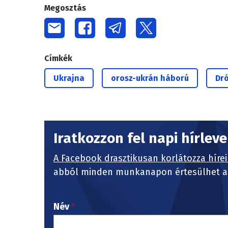
Megosztás
Címkék
Ukrajna
orosz-ukrán háború
Dr
Iratkozzon fel napi hírlev
A Facebook drasztikusan korlátozza hírei
abból minden munkanapon értesülhet a 
Név