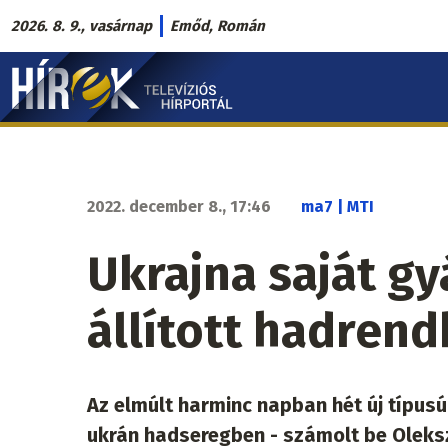
Ugrás
2026. 8. 9., vasárnap
Emőd, Román
a
Hírek.sk
tartalomra
fő
navigáció
2022. december 8., 17:46
ma7 | MTI
Ukrajna saját g
állított hadren
Az elmúlt harminc napban hét új típus
ukrán hadseregben - számolt be Oleksz