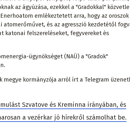
nak az ágyúzása, ezekkel a "Gradokkal" közvetle
 Enerhoatom emlékeztetett arra, hogy az oroszok
jai atomerőművet, és az agresszió kezdetétől fogv
t katonai felszereléseket, fegyvereket és
Atomenergia-ügynökséget (NAÜ) a "Gradok"
n.
szk megye kormányzója arról írt a Telegram üzene
yomulást Szvatove és Kreminna irányában, és
arosan a vezérkar jó hírekről számolhat be.