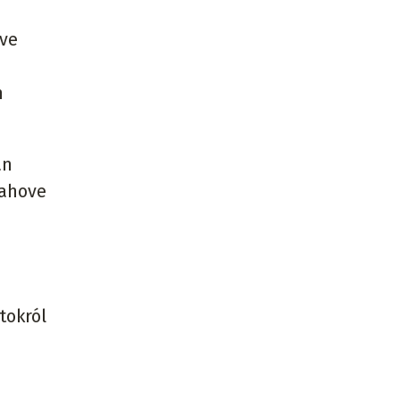
tve
n
an
rahove
tokról