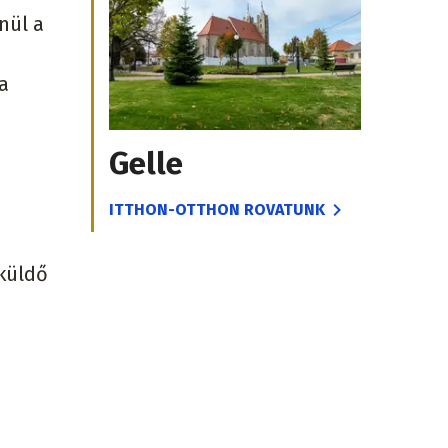
nül a
a
Gelle
ITTHON-OTTHON ROVATUNK
tküldő