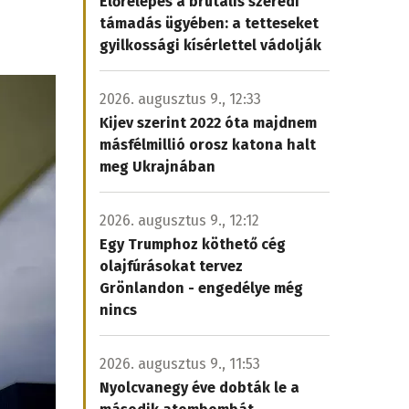
Előrelépés a brutális szeredi
támadás ügyében: a tetteseket
gyilkossági kísérlettel vádolják
2026. augusztus 9., 12:33
Kijev szerint 2022 óta majdnem
másfélmillió orosz katona halt
meg Ukrajnában
2026. augusztus 9., 12:12
Egy Trumphoz köthető cég
olajfúrásokat tervez
Grönlandon - engedélye még
nincs
2026. augusztus 9., 11:53
Nyolcvanegy éve dobták le a