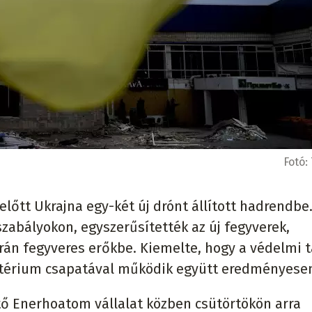
Fotó:
előtt Ukrajna egy-két új drónt állított hadrendbe
zabályokon, egyszerűsítették az új fegyverek,
krán fegyveres erőkbe. Kiemelte, hogy a védelmi t
isztérium csapatával működik együtt eredményese
ő Enerhoatom vállalat közben csütörtökön arra