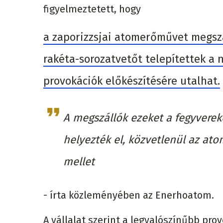
figyelmeztetett, hogy
a zaporizzsjai atomerőművet megszá
rakéta-sorozatvetőt telepítettek a n
provokációk előkészítésére utalhat.
A megszállók ezeket a fegyvere
helyezték el, közvetlenül az at
mellet
- írta közleményében az Enerhoatom.
A vállalat szerint a legvalószínűbb pro