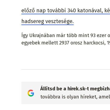
előző nap további 340 katonával, ké
hadsereg vesztesége.
Így Ukrajnában már több mint 93 ezer 
egyebek mellett 2937 orosz harckocsi, 1
Állítsd be a hirek.sk-t megbí
továbbra is olyan híreket, ame