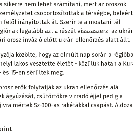
 sikerre nem lehet számítani, mert az oroszok
zemélyzetet csoportosítottak a térségbe, beleér
felől irányítottak át. Szerinte a mostani tél
égiónak legalább azt a részét visszaszerzi az ukrá
i orosz invázió előtt ukrán ellenőrzés alatt állt.
zója közölte, hogy az elmúlt nap során a régiób
elyi lakos vesztette életét - közülük hatan a Ku
 és 15-en sérültek meg.
orosz erők folytatják az ukrán ellenőrzés alá
 ágyúzását, csütörtökre virradó éjjel pedig a
vra mértek Sz-300-as rakétákkal csapást. Áldoza
erint