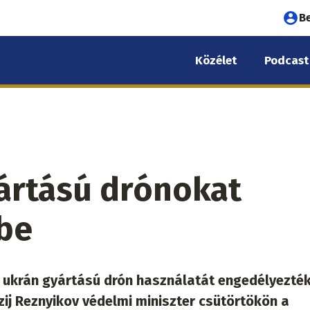
Fel
B
fió
Közélet
Podcast
me
yártású drónokat
dbe
ú ukrán gyártású drón használatát engedélyezté
ij Reznyikov védelmi miniszter csütörtökön a