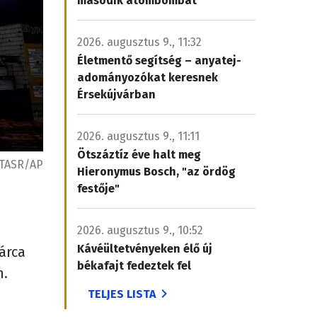
második atombombát
2026. augusztus 9., 11:32
Életmentő segítség – anyatej-
adományozókat keresnek
Érsekújvárban
2026. augusztus 9., 11:11
Ötszáztíz éve halt meg
TASR/AP
Hieronymus Bosch, "az ördög
festője"
.
2026. augusztus 9., 10:52
Kávéültetvényeken élő új
árca
békafajt fedeztek fel
n.
TELJES LISTA