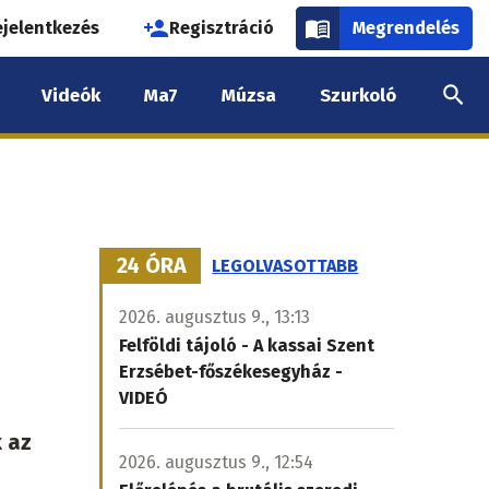
használói
ejelentkezés
Regisztráció
Megrendelés
k
Videók
Ma7
Múzsa
Szurkoló
nüje
24 ÓRA
LEGOLVASOTTABB
2026. augusztus 9., 13:13
Felföldi tájoló - A kassai Szent
Erzsébet-főszékesegyház -
VIDEÓ
k az
2026. augusztus 9., 12:54