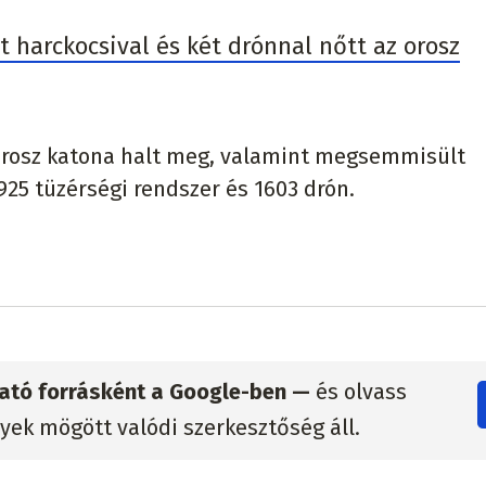
t harckocsival és két drónnal nőtt az orosz
orosz katona halt meg, valamint megsemmisült
925 tüzérségi rendszer és 1603 drón.
zható forrásként a Google-ben —
és olvass
lyek mögött valódi szerkesztőség áll.