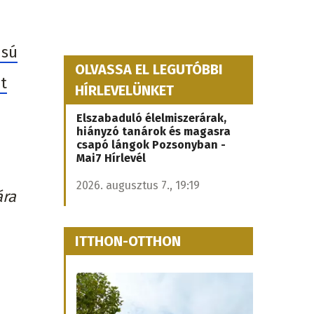
usú
OLVASSA EL LEGUTÓBBI
nt
HÍRLEVELÜNKET
Elszabaduló élelmiszerárak,
hiányzó tanárok és magasra
csapó lángok Pozsonyban -
Mai7 Hírlevél
2026. augusztus 7., 19:19
ára
ITTHON-OTTHON