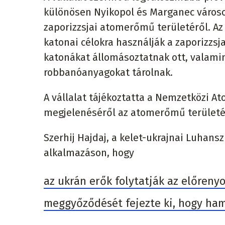
különösen Nyikopol és Marganec városok
zaporizzsjai atomerőmű területéről. Az
katonai célokra használják a zaporizzs
katonákat állomásoztatnak ott, valamin
robbanóanyagokat tárolnak.
A vállalat tájékoztatta a Nemzetközi 
megjelenéséről az atomerőmű területé
Szerhij Hajdaj, a kelet-ukrajnai Luhan
alkalmazáson, hogy
az ukrán erők folytatják az előren
meggyőződését fejezte ki, hogy ham