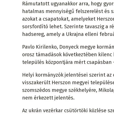
Rámutatott ugyanakkor arra, hogy gyors
hatalmas mennyiségű felszerelést és s
azokat a csapatokat, amelyeket Herszon 
sorsfordító lehet. Szerinte tavaszig a r
hadsereg, amely a Ukrajna elleni február
Pavlo Kirilenko, Donyeck megye kormány
orosz támadások következtében kilenc h
település központjára mért csapásban -
Helyi kormányzók jelentései szerint az 
visszakerült Herszon megyei települések
szomszédos megye székhelyére, Mikolaji
nem érkezett jelentés.
Az ukrán vezérkar csütörtöki közlése sz