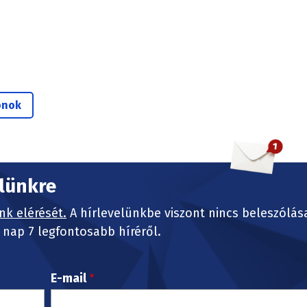
ónok
elünkre
nk elérését.
A hírlevelünkbe viszont nincs beleszólás
nap 7 legfontosabb híréről.
E-mail