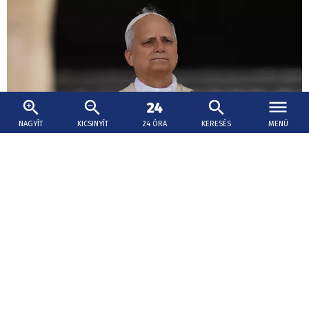
NAGYÍT
KICSINYÍT
24 ÓRA
KERESÉS
MENÜ
2026. augusztus 6., 15:57
XIV. Leó pápa szerint az embereket elválasztó
falak ledöntése nem jelenti a hagyományok
elárulását
Az egyházfő úgy vélekedett, ma Európa és az egész világ
a fiatalokban remél találni új szenteket.