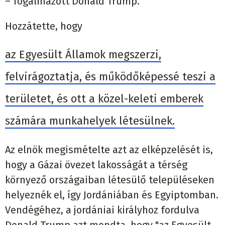
– fogalmazott Donald Trump.
Hozzátette, hogy
az Egyesült Államok megszerzi,
felvirágoztatja, és működőképessé teszi a
területet, és ott a közel-keleti emberek
számára munkahelyek létesülnek.
Az elnök megismételte azt az elképzelését is,
hogy a Gázai övezet lakosságát a térség
környező országaiban létesülő településeken
helyeznék el, így Jordániában és Egyiptomban.
Vendégéhez, a jordániai királyhoz fordulva
Donald Trump azt mondta, hogy "az Egyesült