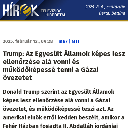
Ugrás
2026. 8. 6., csütörtök
a
Berta, Bettina
tartalomra
Hírek.sk
fő
navigáció
2025. február 12., 09:28
ma7 | MTI
Trump: Az Egyesült Államok képes lesz
ellenőrzése alá vonni és
működőképessé tenni a Gázai
övezetet
Donald Trump szerint az Egyesült Államok
képes lesz ellenőrzése alá vonni a Gázai
övezetet, és működőképessé teszi azt. Az
amerikai elnök erről kedden beszélt, amikor a
Fehér Házban fogadta II. Abdalláh jordániai