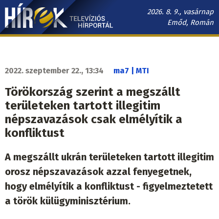
Ugrás
2026. 8. 9., vasárnap
a
Emőd, Román
tartalomra
Hírek.sk
fő
navigáció
2022. szeptember 22., 13:34
ma7 | MTI
Törökország szerint a megszállt
területeken tartott illegitim
népszavazások csak elmélyítik a
konfliktust
A megszállt ukrán területeken tartott illegitim
orosz népszavazások azzal fenyegetnek,
hogy elmélyítik a konfliktust - figyelmeztetett
a török külügyminisztérium.