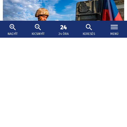
NAGYÍT
KICSINYÍT
24 ÓRA
KERESÉS
MENÜ
2026. augusztus 9., 17:30
Eldőlt a szíriai orosz bázisok sorsa
Szíria és Oroszország megállapodást kötött, amelyben
rendezik a tartúszi haditengerészeti támaszpont és a
hmejmími légibázis sorsát.