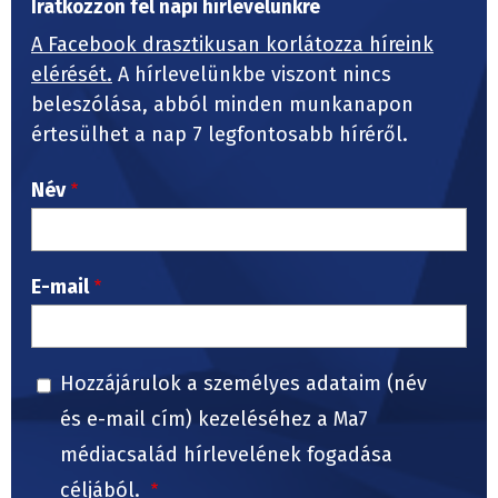
Iratkozzon fel napi hírlevelünkre
A Facebook drasztikusan korlátozza híreink
elérését.
A hírlevelünkbe viszont nincs
beleszólása, abból minden munkanapon
értesülhet a nap 7 legfontosabb híréről.
Név
E-mail
Hozzájárulok a személyes adataim (név
és e-mail cím) kezeléséhez a Ma7
médiacsalád hírlevelének fogadása
céljából.