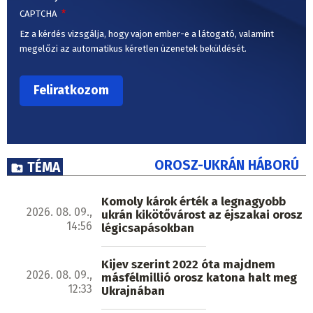
CAPTCHA
Ez a kérdés vizsgálja, hogy vajon ember-e a látogató, valamint
megelőzi az automatikus kéretlen üzenetek beküldését.
OROSZ-UKRÁN HÁBORÚ
TÉMA
Komoly károk érték a legnagyobb
2026. 08. 09.,
ukrán kikötővárost az éjszakai orosz
14:56
légicsapásokban
Kijev szerint 2022 óta majdnem
2026. 08. 09.,
másfélmillió orosz katona halt meg
12:33
Ukrajnában