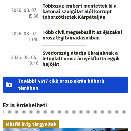
Többszáz embert mentettek ki a
2026. 08. 07.,
katonai szolgálat alól korrupt
15:36
toborzótisztek Kárpátalján
Több civil megsebesült az éjszakai
2026. 08. 07.,
orosz légitámadásokban
10:10
Svédország átadja Ukrajnának a
2026. 08. 06.,
lefoglalt orosz árnyékflotta egyik
19:46
hajóját
További 4617 cikk orosz-ukrán háború
témában
Ez is érdekelheti
Másfél évig tárgyaltak