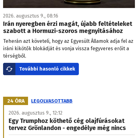
2026. augusztus 9., 08:16
Irán nyeregben érzi magát, újabb feltételeket
szabott a Hormuzi-szoros megnyitásához
Teherán azt követeli, hogy az Egyesült Államok adja fel az
iráni kikötők blokádját és vonja vissza fegyveres erőit a
térségből.
További hasonló cikkek
24 ÓRA
LEGOLVASOTTABB
2026. augusztus 9., 12:12
Egy Trumphoz köthető cég olajfúrásokat
tervez Grönlandon - engedélye még nincs