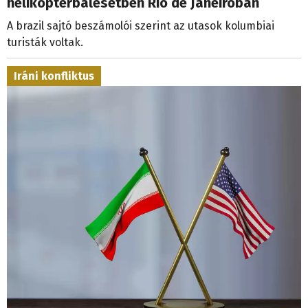
helikopterbalesetben Rio de Janeiróban
A brazil sajtó beszámolói szerint az utasok kolumbiai
turisták voltak.
Iráni konfliktus