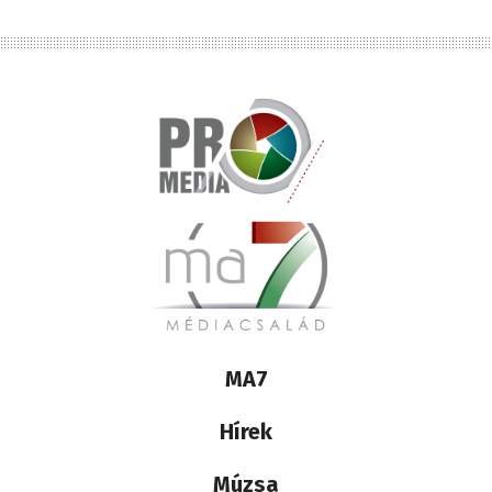
Lábléc
MA7
médiacsalád
Hírek
Múzsa