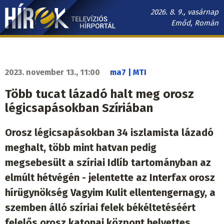
Ugrás
2026. 8. 9., vasárnap
a
Emőd, Román
tartalomra
Hírek.sk
fő
navigáció
2023. november 13., 11:00
ma7 | MTI
Több tucat lázadó halt meg orosz
légicsapásokban Szíriában
Orosz légicsapásokban 34 iszlamista lázadó
meghalt, több mint hatvan pedig
megsebesült a szíriai Idlíb tartományban az
elmúlt hétvégén - jelentette az Interfax orosz
hírügynökség Vagyim Kulit ellentengernagy, a
szemben álló szíriai felek békéltetéséért
felelős orosz katonai központ helyettes