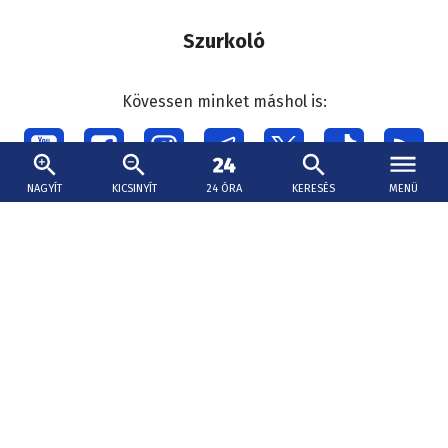
Szurkoló
Kövessen minket máshol is:
Social
menu
NAGYÍT
KICSINYÍT
24 ÓRA
KERESÉS
MENÜ
Lábléc
Impresszum
Kapcsolat
Adatkezelés
Cookie beállítások
Hirdetések