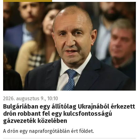
2026. augusztus 9., 10:10
Bulgáriában egy állítólag Ukrajnából érkezett
drón robbant fel egy kulcsfontosságú
gázvezeték közelében
A drón egy napraforgótáblán ért földet.