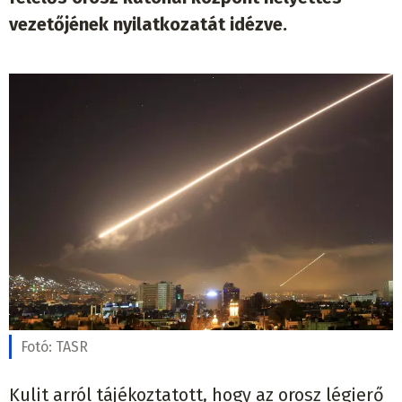
vezetőjének nyilatkozatát idézve.
Fotó:
TASR
Kulit arról tájékoztatott, hogy az orosz légierő