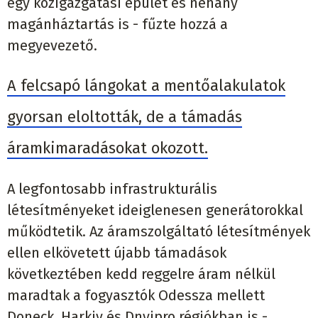
egy közigazgatási épület és néhány
magánháztartás is - fűzte hozzá a
megyevezető.
A felcsapó lángokat a mentőalakulatok
gyorsan eloltották, de a támadás
áramkimaradásokat okozott.
A legfontosabb infrastrukturális
létesítményeket ideiglenesen generátorokkal
működtetik. Az áramszolgáltató létesítmények
ellen elkövetett újabb támadások
következtében kedd reggelre áram nélkül
maradtak a fogyasztók Odessza mellett
Doneck, Harkiv és Dnyipro régiókban is -