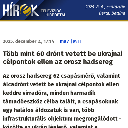
Ugrás
2026. 8. 6., csütörtök
a
Berta, Bettina
tartalomra
Hírek.sk
fő
navigáció
2025. december 2., 17:14
ma7 | MTI
Több mint 60 drónt vetett be ukrajnai
célpontok ellen az orosz hadsereg
Az orosz hadsereg 62 csapásmérő, valamint
álcadrónt vetett be ukrajnai célpontok ellen
keddre virradóra, minden harmadik
támadóeszköz célba talált, a csapásoknak
egy halálos áldozatuk is van, több
infrastrukturális objektum megrongálódott -
közölte az ukrán légierő, valamint a