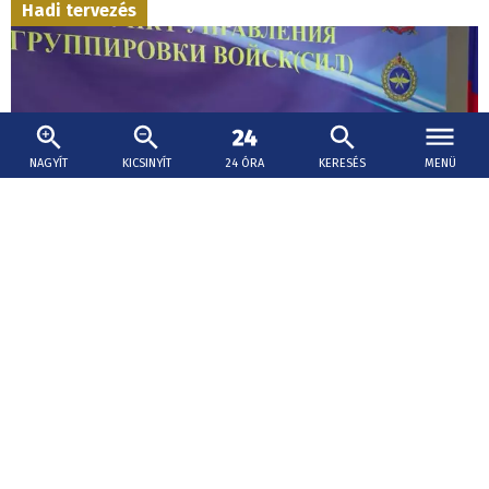
Hadi tervezés
NAGYÍT
KICSINYÍT
24 ÓRA
KERESÉS
MENÜ
2026. augusztus 5., 19:01
Személycseréket jelentette be a katonai
vezetésben az orosz elnök
Valerij Szolodcsukot, az Ukrajnában harcoló orosz
Központ csapatcsoportosítás eddigi parancsnokát