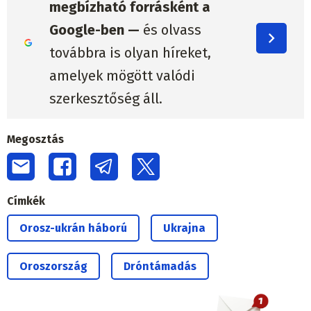
megbízható forrásként a
Google-ben —
és olvass
továbbra is olyan híreket,
amelyek mögött valódi
szerkesztőség áll.
Megosztás
Címkék
Orosz-ukrán háború
Ukrajna
Oroszország
Dróntámadás