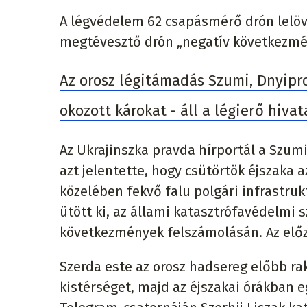
A légvédelem 62 csapásmérő drón lelöv
megtévesztő drón „negatív következmén
Az orosz légitámadás Szumi, Dnyipro
okozott károkat - áll a légierő hiv
Az Ukrajinszka pravda hírportál a Szu
azt jelentette, hogy csütörtök éjszaka 
közelében fekvő falu polgári infrastruk
ütött ki, az állami katasztrófavédelmi 
következmények felszámolásán. Az előze
Szerda este az orosz hadsereg előbb ra
kistérséget, majd az éjszakai órákban e