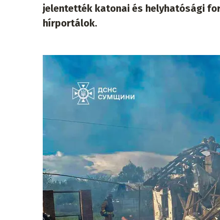
jelentették katonai és helyhatósági f
hírportálok.