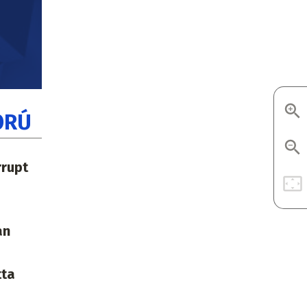
ORÚ
rrupt
an
tta