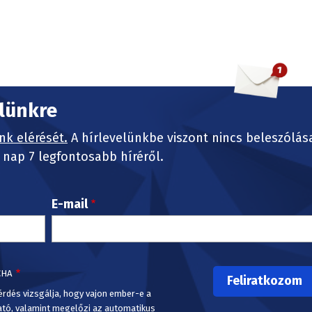
elünkre
nk elérését.
A hírlevelünkbe viszont nincs beleszólás
nap 7 legfontosabb híréről.
E-mail
CHA
érdés vizsgálja, hogy vajon ember-e a
ató, valamint megelőzi az automatikus