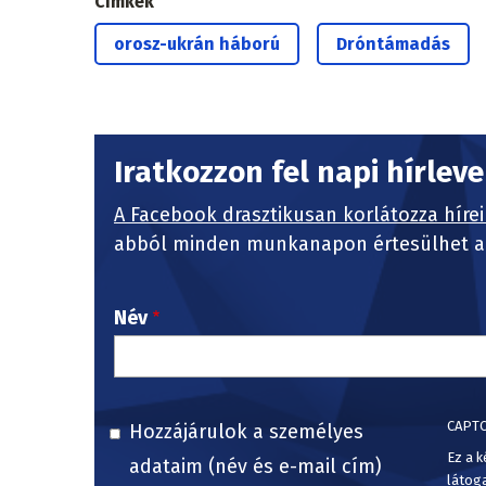
Címkék
orosz-ukrán háború
Dróntámadás
Iratkozzon fel napi hírlev
A Facebook drasztikusan korlátozza hírei
abból minden munkanapon értesülhet a 
Név
CAPT
Hozzájárulok a személyes
Ez a k
adataim (név és e-mail cím)
látog