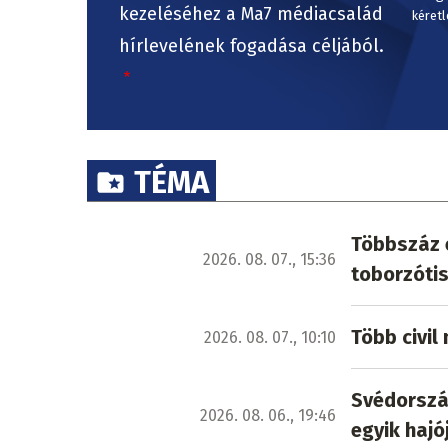
kezeléséhez a Ma7 médiacsalád
kéretl
hírlevelének fogadása céljából.
TÉMA
Többszáz e
2026. 08. 07., 15:36
toborzótis
Több civi
2026. 08. 07., 10:10
Svédország
2026. 08. 06., 19:46
egyik hajó