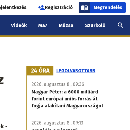
használói
ejelentkezés
Regisztráció
Megrendelés
k
Videók
Ma7
Múzsa
Szurkoló
nüje
24 ÓRA
LEGOLVASOTTABB
z
2026. augusztus 8., 09:36
Magyar Péter: a 6000 milliárd
forint európai uniós forrás át
fogja alakítani Magyarországot
2026. augusztus 8., 09:13
k -