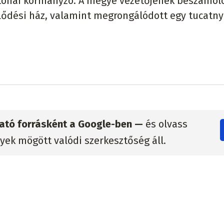
atonai kormányzó. A megye vezetőjének beszámol
ődési ház, valamint megrongálódott egy tucatny
zható forrásként a Google-ben —
és olvass
lyek mögött valódi szerkesztőség áll.