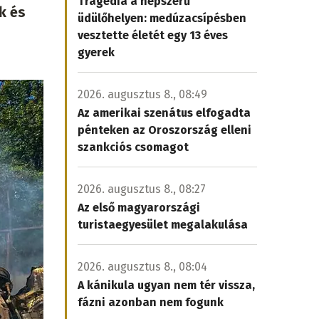
Tragédia a népszerű
k és
üdülőhelyen: medúzacsípésben
vesztette életét egy 13 éves
gyerek
2026. augusztus 8., 08:49
Az amerikai szenátus elfogadta
pénteken az Oroszország elleni
szankciós csomagot
2026. augusztus 8., 08:27
Az első magyarországi
turistaegyesület megalakulása
2026. augusztus 8., 08:04
A kánikula ugyan nem tér vissza,
fázni azonban nem fogunk