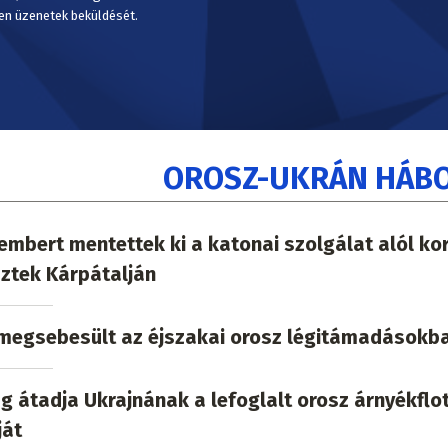
en üzenetek beküldését.
OROSZ-UKRÁN HÁB
mbert mentettek ki a katonai szolgálat alól ko
ztek Kárpátalján
l megsebesült az éjszakai orosz légitámadásokb
 átadja Ukrajnának a lefoglalt orosz árnyékflo
ját