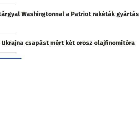
tárgyal Washingtonnal a Patriot rakéták gyártás
: Ukrajna csapást mért két orosz olajfinomítóra
témában
tus 8., 09:13
 a népszerű üdülőhelyen: medúzacsípésben vesz