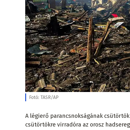
Fotó:
TASR/AP
A légierő parancsnokságának csütörtök 
csütörtökre virradóra az orosz hadsere