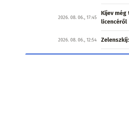
Kijev még 
2026. 08. 06., 17:45
licencéről
Zelenszkij
2026. 08. 06., 12:54
További 4615 cikk orosz-ukrán háború 
Ez is érdekelheti
Szörnyű
2026. augusz
Tragédia