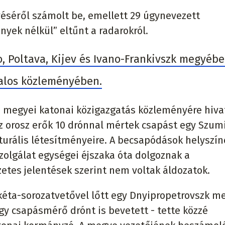
éséről számolt be, emellett 29 úgynevezett
yek nélkül” eltűnt a radarokról.
, Poltava, Kijev és Ivano-Frankivszk megyéb
atalos közleményében.
mi megyei katonai közigazgatás közleményére hiva
az orosz erők 10 drónnal mértek csapást egy Szum
turális létesítményeire. A becsapódások helyszín
szolgálat egységei éjszaka óta dolgoznak a
tes jelentések szerint nem voltak áldozatok.
kéta-sorozatvetővel lőtt egy Dnyipropetrovszk m
gy csapásmérő drónt is bevetett - tette közzé