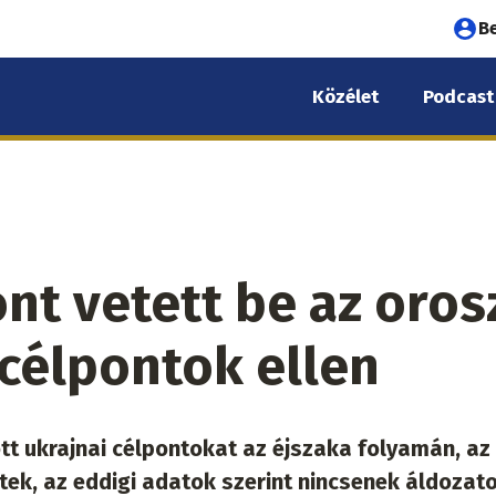
Fel
B
fió
Közélet
Podcast
me
nt vetett be az oros
célpontok ellen
t ukrajnai célpontokat az éjszaka folyamán, az
ek, az eddigi adatok szerint nincsenek áldozato