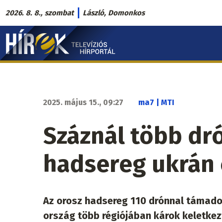
Ugrás
2026. 8. 8., szombat
László, Domonkos
a
Hírek.sk
tartalomra
fő
navigáció
2025. május 15., 09:27
ma7 | MTI
Száznál több dró
hadsereg ukrán 
Az orosz hadsereg 110 drónnal támadot
ország több régiójában károk keletkezt