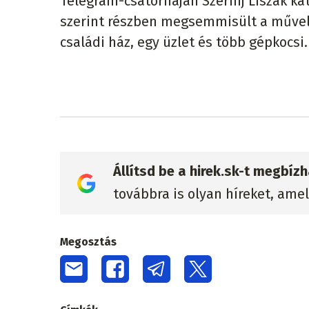
Telegram-csatornáján Szerhij Liszak k
szerint részben megsemmisült a művel
családi ház, egy üzlet és több gépkocsi.
Állítsd be a hirek.sk-t megbí
továbbra is olyan híreket, ame
Megosztás