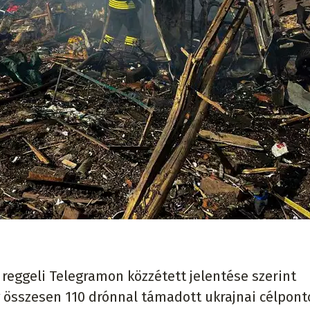
reggeli Telegramon közzétett jelentése szerint
g összesen 110 drónnal támadott ukrajnai célpont