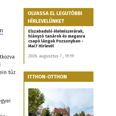
OLVASSA EL LEGUTÓBBI
HÍRLEVELÜNKET
en
Elszabaduló élelmiszerárak,
hiányzó tanárok és magasra
csapó lángok Pozsonyban -
Mai7 Hírlevél
tkozva
2026. augusztus 7., 19:19
i
ein tűz
ITTHON-OTTHON
egyei