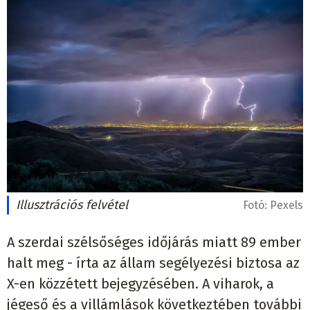
Illusztrációs felvétel
Fotó:
Pexels
A szerdai szélsőséges időjárás miatt 89 ember
halt meg - írta az állam segélyezési biztosa az
X-en közzétett bejegyzésében. A viharok, a
jégeső és a villámlások következtében további