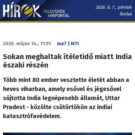
Ugrás
2026. 8. 7., péntek
a
Ibolya
tartalomra
Hírek.sk
fő
navigáció
2026. május 14., 11:51
ma7 | MTI
Sokan meghaltak ítéletidő miatt India
északi részén
Több mint 80 ember vesztette életét abban a
heves viharban, amely esővel és jégesővel
sújtotta India legnépesebb államát, Uttar
Pradest - közölte csütörtökön az indiai
katasztrófavédelem.