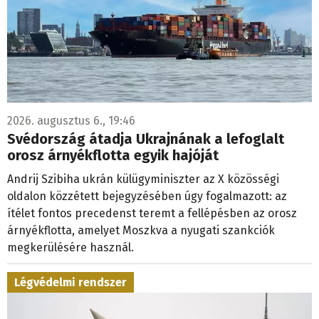
2026. augusztus 6., 19:46
Svédország átadja Ukrajnának a lefoglalt
orosz árnyékflotta egyik hajóját
Andrij Szibiha ukrán külügyminiszter az X közösségi
oldalon közzétett bejegyzésében úgy fogalmazott: az
ítélet fontos precedenst teremt a fellépésben az orosz
árnyékflotta, amelyet Moszkva a nyugati szankciók
megkerülésére használ.
Légvédelmi rendszer