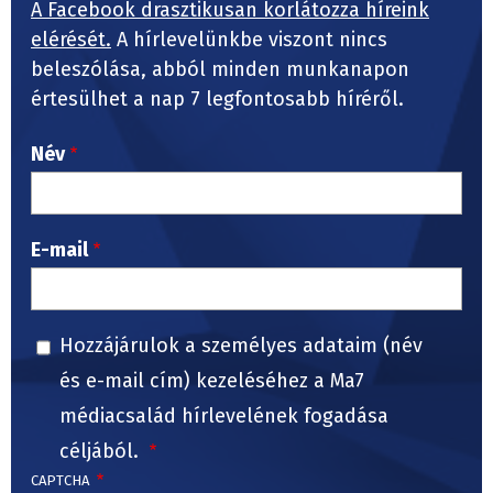
A Facebook drasztikusan korlátozza híreink
elérését.
A hírlevelünkbe viszont nincs
beleszólása, abból minden munkanapon
értesülhet a nap 7 legfontosabb híréről.
Név
E-mail
Hozzájárulok a személyes adataim (név
és e-mail cím) kezeléséhez a Ma7
médiacsalád hírlevelének fogadása
céljából.
CAPTCHA