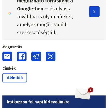
megbízható forrásként a
Google-ben —
és olvass
továbbra is olyan híreket,
amelyek mögött valódi
szerkesztőség áll.
Megosztás
Címkék
ítéletidő
Iratkozzon fel napi hírlevelünkre