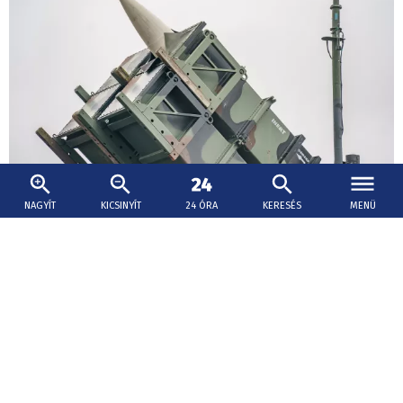
NAGYÍT
KICSINYÍT
24 ÓRA
KERESÉS
MENÜ
2026. augusztus 6., 17:45
Kijev még tárgyal Washingtonnal a Patriot
rakéták gyártási licencéről
Szibiha hangsúlyozta, hogy a legfontosabb kérdés a
ballisztikus rakétákkal szembeni védelmi képességek
bővítése.
Ferences ifjúsági találkozó