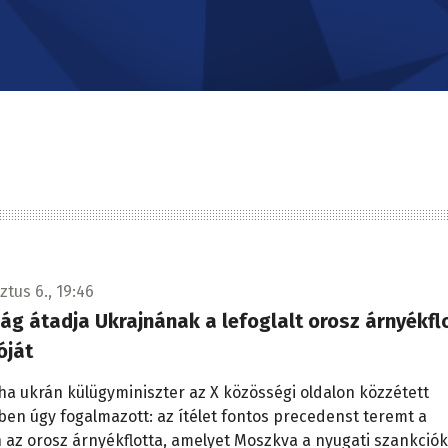
ztus 6., 19:46
ág átadja Ukrajnának a lefoglalt orosz árnyékfl
óját
iha ukrán külügyminiszter az X közösségi oldalon közzétett
en úgy fogalmazott: az ítélet fontos precedenst teremt a
 az orosz árnyékflotta, amelyet Moszkva a nyugati szankciók