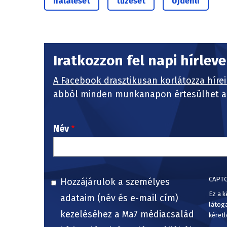
haláleset
tűzeset
Újdehli
Iratkozzon fel napi hírlev
A Facebook drasztikusan korlátozza hírei
abból minden munkanapon értesülhet a 
Név
CAPT
Hozzájárulok a személyes
Ez a k
adataim (név és e-mail cím)
látog
kezeléséhez a Ma7 médiacsalád
kéretl