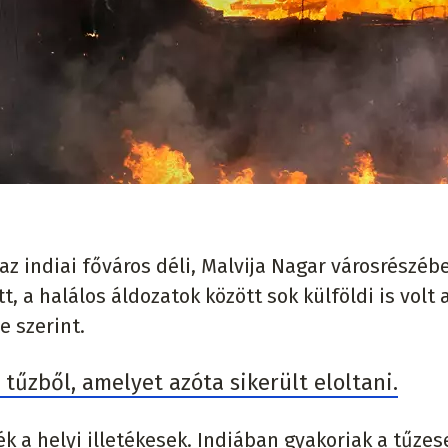
 az indiai főváros déli, Malvija Nagar városrészéb
, a halálos áldozatok között sok külföldi is volt 
e szerint.
tűzből, amelyet azóta sikerült eloltani.
ék a helyi illetékesek. Indiában gyakoriak a tűzes