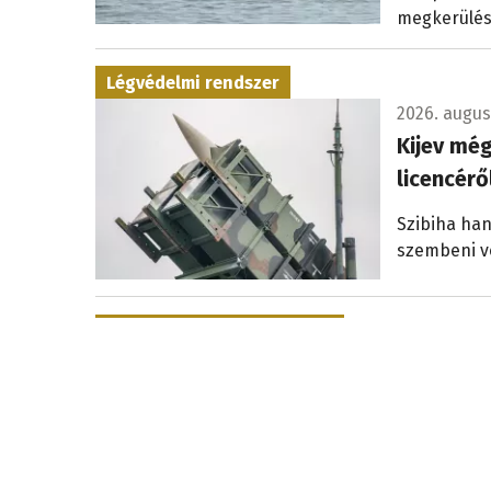
megkerülés
Légvédelmi rendszer
2026. augusz
Kijev még
licencérő
Szibiha han
szembeni v
Ferences ifjúsági találkozó
2026. augusz
XIV. Leó 
nem jele
Az egyházfő