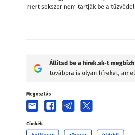
mert sokszor nem tartják be a tűzvéde
Állítsd be a hirek.sk-t megbí
továbbra is olyan híreket, ame
Megosztás
Címkék