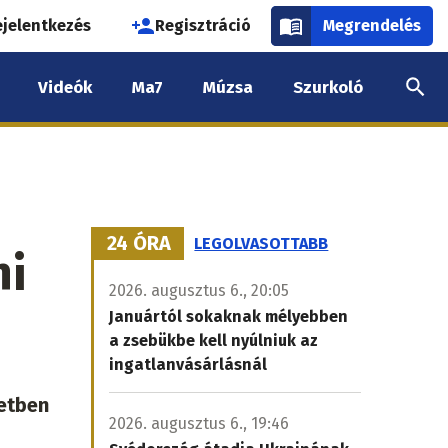
használói
ejelentkezés
Regisztráció
Megrendelés
k
Videók
Ma7
Múzsa
Szurkoló
nüje
24 ÓRA
LEGOLVASOTTABB
hi
2026. augusztus 6., 20:05
Januártól sokaknak mélyebben
a zsebükbe kell nyúlniuk az
ingatlanvásárlásnál
letben
2026. augusztus 6., 19:46