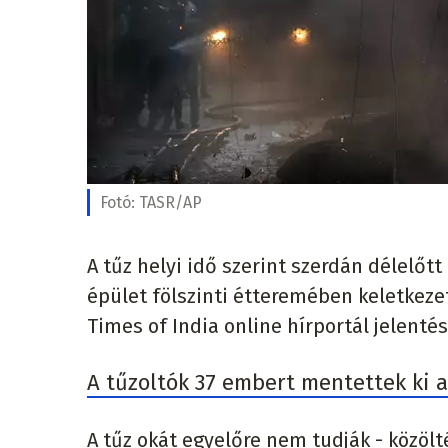
Fotó:
TASR/AP
A tűz helyi idő szerint szerdán délelőtt
épület fölszinti étteremében keletkezett
Times of India online hírportál jelentés
A tűzoltók 37 embert mentettek ki a 
A tűz okát egyelőre nem tudják - közölt