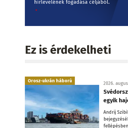
hírlevelének fogadása céljából.
Ez is érdekelheti
Orosz-ukrán háború
2026. augus
Svédorsz
egyik haj
Andrij Szib
bejegyzéséb
fellépésben