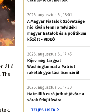
Celsius-fokot mértek
2026. augusztus 6., 18:01
A Magyar Fiatalok Szövetsége
híd kíván lenni a felvidéki
magyar fiatalok és a politikum
között - VIDEÓ
2026. augusztus 6., 17:45
Kijev még tárgyal
en álló
Washingtonnal a Patriot
rakéták gyártási licencéről
a The
2026. augusztus 6., 17:30
Hatmillió euró juthat jövőre a
várak felújítására
etek,
TELJES LISTA