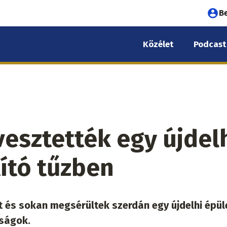
Fel
B
fió
Közélet
Podcast
me
vesztették egy újdel
ító tűzben
 és sokan megsérültek szerdán egy újdelhi épü
óságok.