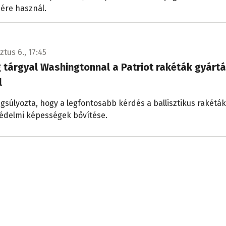
ére használ.
tus 6., 17:45
 tárgyal Washingtonnal a Patriot rakéták gyártá
l
gsúlyozta, hogy a legfontosabb kérdés a ballisztikus rakéták
édelmi képességek bővítése.
tus 6., 15:57
pápa szerint az embereket elválasztó falak ledö
nti a hagyományok elárulását
 úgy vélekedett, ma Európa és az egész világ a fiatalokban 