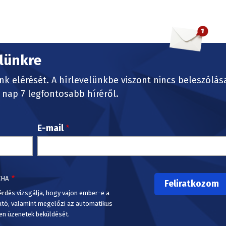
elünkre
nk elérését.
A hírlevelünkbe viszont nincs beleszólás
nap 7 legfontosabb híréről.
E-mail
CHA
érdés vizsgálja, hogy vajon ember-e a
ató, valamint megelőzi az automatikus
en üzenetek beküldését.