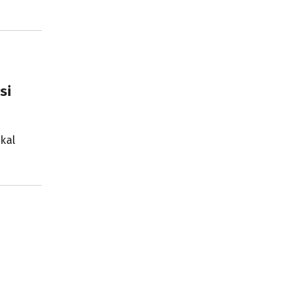
si
kal
ntése
remél