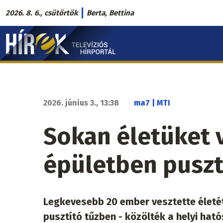
Ugrás
2026. 8. 6., csütörtök
Berta, Bettina
a
Hírek.sk
tartalomra
fő
navigáció
2026. június 3., 13:38
ma7 | MTI
Sokan életüket 
épületben puszt
Legkevesebb 20 ember vesztette életét
pusztító tűzben - közölték a helyi hat