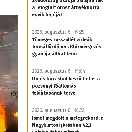
Svédország átadja Ukrajnának
a lefoglalt orosz árnyékflotta
egyik hajóját
2026. augusztus 6., 19:25
Tömeges rosszullét a deáki
termálfürdőben. Klórmérgezés
gyanúja állhat fenn
2026. augusztus 6., 19:04
Uniós forrásból készülhet el a
pozsonyi főállomás
felújításának terve
2026. augusztus 6., 18:22
Ismét megdőlt a melegrekord, a
Nagykürtösi járásban 42,2