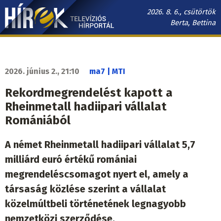
Ugrás
2026. 8. 6., csütörtök
a
Berta, Bettina
tartalomra
Hírek.sk
fő
navigáció
2026. június 2., 21:10
ma7 | MTI
Rekordmegrendelést kapott a
Rheinmetall hadiipari vállalat
Romániából
A német Rheinmetall hadiipari vállalat 5,7
milliárd euró értékű romániai
megrendeléscsomagot nyert el, amely a
társaság közlése szerint a vállalat
közelmúltbeli történetének legnagyobb
nemzetközi szerződése.