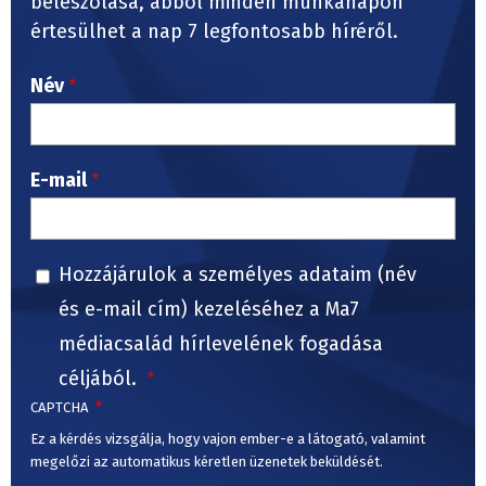
beleszólása, abból minden munkanapon
értesülhet a nap 7 legfontosabb híréről.
Név
E-mail
Hozzájárulok a személyes adataim (név
és e-mail cím) kezeléséhez a Ma7
médiacsalád hírlevelének fogadása
céljából.
CAPTCHA
Ez a kérdés vizsgálja, hogy vajon ember-e a látogató, valamint
megelőzi az automatikus kéretlen üzenetek beküldését.