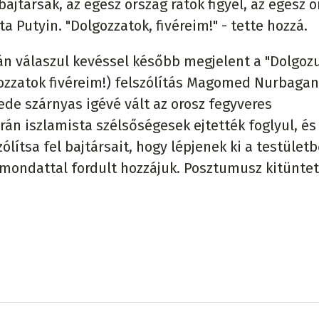
ajtársak, az egész ország rátok figyel, az egész 
 Putyin. "Dolgozzatok, fivéreim!" - tette hozzá.
án válaszul kevéssel később megjelent a "Dolgozu
lgozzatok fivéreim!) felszólítás Magomed Nurbaga
ede szárnyas igévé vált az orosz fegyveres
án iszlamista szélsőségesek ejtették foglyul, és
ólítsa fel bajtársait, hogy lépjenek ki a testületb
mondattal fordult hozzájuk. Posztumusz kitüntet