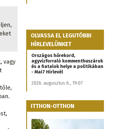
ljen,
zeket
OLVASSA EL LEGUTÓBBI
HÍRLEVELÜNKET
Országos hőrekord,
agyvízforraló kommenthuszárok
, vagy
és a fiatalok helye a politikában
t
- Mai7 Hírlevél
2026. augusztus 6., 19:07
tőle,
ban.
ITTHON-OTTHON
st,