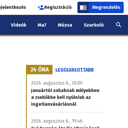
használói
ejelentkezés
Regisztráció
Megrendelés
k
Videók
Ma7
Múzsa
Szurkoló
nüje
24 ÓRA
LEGOLVASOTTABB
2026. augusztus 6., 20:05
Januártól sokaknak mélyebben
a zsebükbe kell nyúlniuk az
ingatlanvásárlásnál
2026. augusztus 6., 19:46