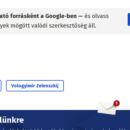
zható forrásként a Google-ben —
és olvass
lyek mögött valódi szerkesztőség áll.
Vologyimir Zelenszkij
elünkre