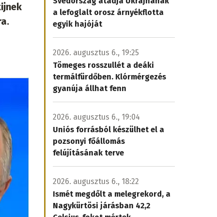
Svédország átadja Ukrajnának
ijnek
a lefoglalt orosz árnyékflotta
ra.
egyik hajóját
2026. augusztus 6., 19:25
Tömeges rosszullét a deáki
termálfürdőben. Klórmérgezés
gyanúja állhat fenn
2026. augusztus 6., 19:04
Uniós forrásból készülhet el a
pozsonyi főállomás
felújításának terve
2026. augusztus 6., 18:22
Ismét megdőlt a melegrekord, a
Nagykürtösi járásban 42,2