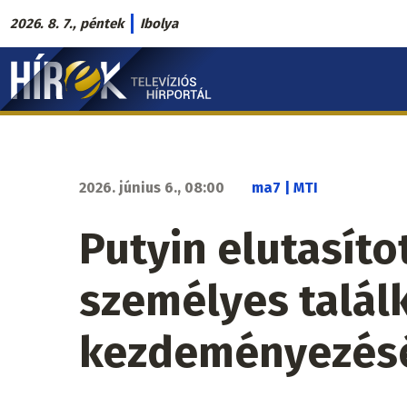
Ugrás
2026. 8. 7., péntek
Ibolya
a
Hírek.sk
tartalomra
fő
navigáció
2026. június 6., 08:00
ma7 | MTI
Putyin elutasíto
személyes talál
kezdeményezés