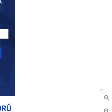
a,
ORÚ