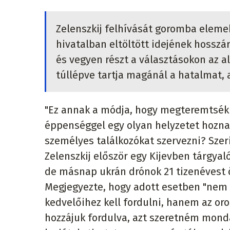
Zelenszkij felhívását goromba elemek
hivatalban eltöltött idejének hosszár
és vegyen részt a választásokon az a
túllépve tartja magánál a hatalmat, a
"Ez annak a módja, hogy megteremtsék a
éppenséggel egy olyan helyzetet hozna
személyes találkozókat szervezni? Szer
Zelenszkij először egy Kijevben tárgyal
de másnap ukrán drónok 21 tizenévest ö
Megjegyezte, hogy adott esetben "nem 
kedvelőihez kell fordulni, hanem az oro
hozzájuk fordulva, azt szeretném monda