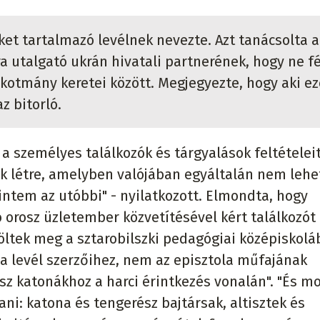
et tartalmazó levélnek nevezte. Azt tanácsolta a
a utalgató ukrán hivatali partnerének, hogy ne fé
lkotmány keretei között. Megjegyezte, hogy aki e
z bitorló.
 személyes találkozók és tárgyalások feltételeit
k létre, amelyben valójában egyáltalán nem lehe
intem az utóbbi" - nyilatkozott. Elmondta, hogy
ó orosz üzletember közvetítésével kért találkozót 
ltek meg a sztarobilszki pedagógiai középiskolá
a levél szerzőihez, nem az episztola műfajának
sz katonákhoz a harci érintkezés vonalán". "És mo
ni: katona és tengerész bajtársak, altisztek és