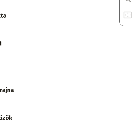
tta
i
rajna
közök