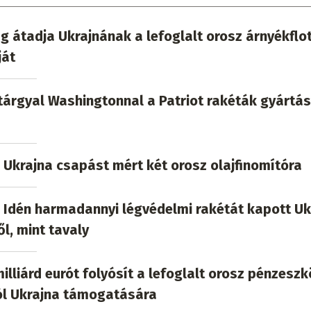
 átadja Ukrajnának a lefoglalt orosz árnyékflo
ját
tárgyal Washingtonnal a Patriot rakéták gyártás
: Ukrajna csapást mért két orosz olajfinomítóra
: Idén harmadannyi légvédelmi rakétát kapott Uk
ől, mint tavaly
milliárd eurót folyósít a lefoglalt orosz pénzesz
l Ukrajna támogatására