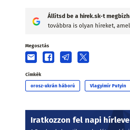
Állítsd be a hirek.sk-t megbí
továbbra is olyan híreket, ame
Megosztás
Címkék
orosz-ukrán háború
Vlagyimír Putyin
Iratkozzon fel napi hírlev