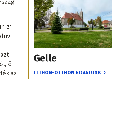
ország
nk!"
ndov
 azt
Gelle
ől, ő
ITTHON-OTTHON ROVATUNK
ték az