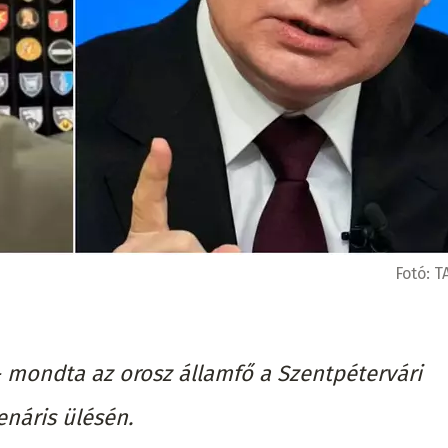
Fotó:
T
 mondta az orosz államfő a Szentpétervári
náris ülésén.