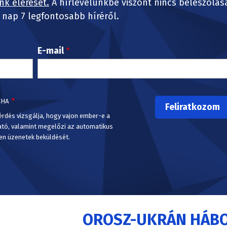
nk elérését.
A hírlevelünkbe viszont nincs beleszólás
nap 7 legfontosabb híréről.
E-mail
CHA
érdés vizsgálja, hogy vajon ember-e a
ató, valamint megelőzi az automatikus
en üzenetek beküldését.
OROSZ-UKRÁN HÁB