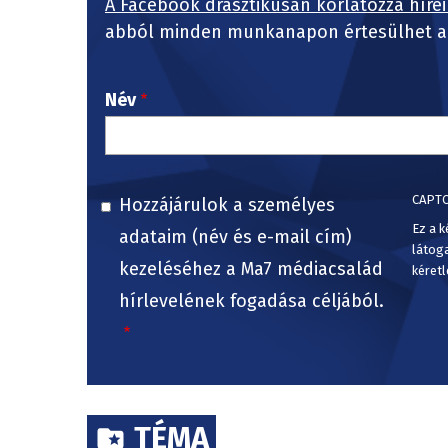
A Facebook drasztikusan korlátozza hírei
abból minden munkanapon értesülhet a 
Név
CAPT
Hozzájárulok a személyes
Ez a k
adataim (név és e-mail cím)
látog
kezeléséhez a Ma7 médiacsalád
kéretl
hírlevelének fogadása céljából.
TÉMA