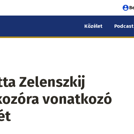
Fel
B
fió
Közélet
Podcast
me
tta Zelenszkij
kozóra vonatkozó
ét