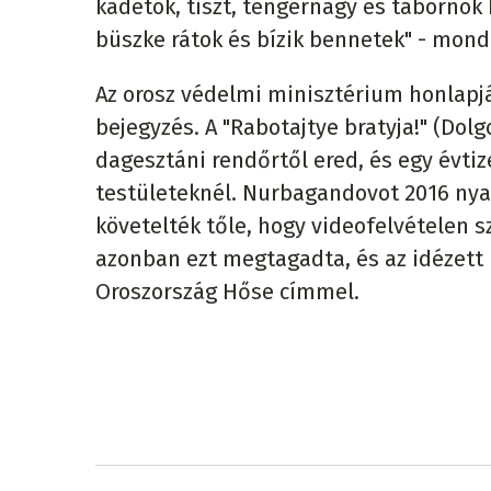
kadétok, tiszt, tengernagy és tábornok b
büszke rátok és bízik bennetek" - mondta
Az orosz védelmi minisztérium honlapj
bejegyzés. A "Rabotajtye bratyja!" (Do
dagesztáni rendőrtől ered, és egy évtiz
testületeknél. Nurbagandovot 2016 nyar
követelték tőle, hogy videofelvételen sz
azonban ezt megtagadta, és az idézett 
Oroszország Hőse címmel.