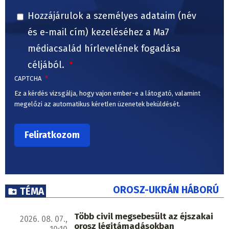
Hozzájárulok a személyes adataim (név
és e-mail cím) kezeléséhez a Ma7
médiacsalád hírlevelének fogadása
céljából.
CAPTCHA
Ez a kérdés vizsgálja, hogy vajon ember-e a látogató, valamint
megelőzi az automatikus kéretlen üzenetek beküldését.
OROSZ-UKRÁN HÁBORÚ
TÉMA
Több civil megsebesült az éjszakai
2026. 08. 07.,
orosz légitámadásokban