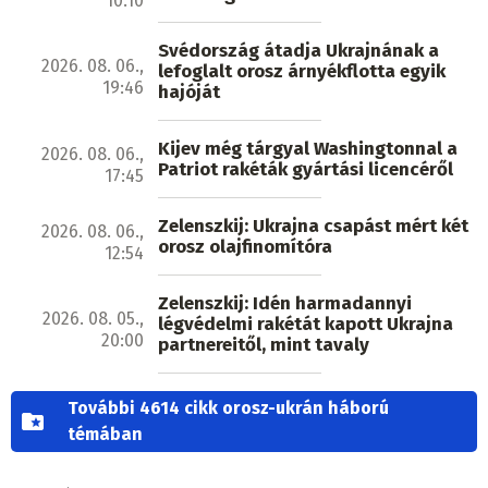
10:10
Svédország átadja Ukrajnának a
2026. 08. 06.,
lefoglalt orosz árnyékflotta egyik
19:46
hajóját
Kijev még tárgyal Washingtonnal a
2026. 08. 06.,
Patriot rakéták gyártási licencéről
17:45
Zelenszkij: Ukrajna csapást mért két
2026. 08. 06.,
orosz olajfinomítóra
12:54
Zelenszkij: Idén harmadannyi
2026. 08. 05.,
légvédelmi rakétát kapott Ukrajna
20:00
partnereitől, mint tavaly
További 4614 cikk orosz-ukrán háború
témában