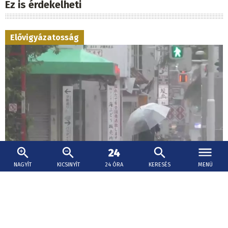
Ez is érdekelheti
Elővigyázatosság
NAGYÍT
KICSINYÍT
24 ÓRA
KERESÉS
MENÜ
2026. augusztus 7., 11:32
Százezrek kitelepítését rendelték el Japánban
a Delfin tájfun érkezése miatt