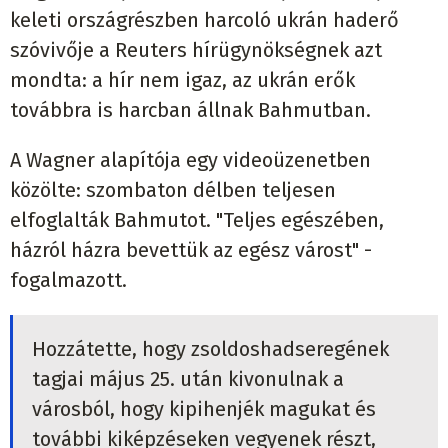
keleti országrészben harcoló ukrán haderő
szóvivője a Reuters hírügynökségnek azt
mondta: a hír nem igaz, az ukrán erők
továbbra is harcban állnak Bahmutban.
A Wagner alapítója egy videoüzenetben
közölte: szombaton délben teljesen
elfoglalták Bahmutot. "Teljes egészében,
házról házra bevettük az egész várost" -
fogalmazott.
Hozzátette, hogy zsoldoshadseregének
tagjai május 25. után kivonulnak a
városból, hogy kipihenjék magukat és
további kiképzéseken vegyenek részt,