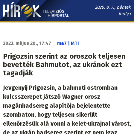
Ugrás
2026. 8. 7., péntek
a
Ibolya
tartalomra
Hírek.sk
fő
navigáció
2023. május 20., 17:47
ma7 | MTI
Prigozsin szerint az oroszok teljesen
bevették Bahmutot, az ukránok ezt
tagadják
Jevgenyij Prigozsin, a bahmuti ostromban
kulcsszerepet játszó Wagner orosz
magánhadsereg alapítója bejelentette
szombaton, hogy teljesen sikerült
ellenőrzésük alá vonni a kelet-ukrajnai várost,
de az ukrán hadsereg szerint ez nem igaz.