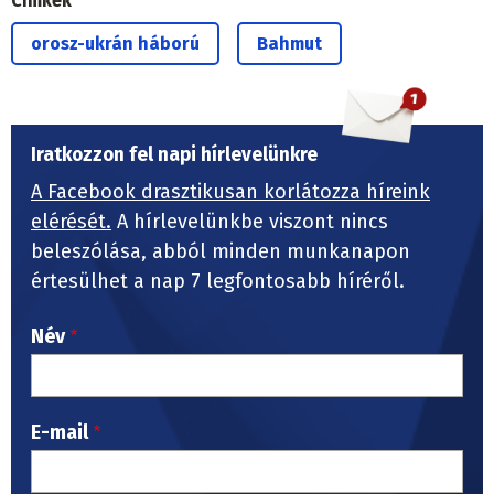
Címkék
orosz-ukrán háború
Bahmut
Iratkozzon fel napi hírlevelünkre
A Facebook drasztikusan korlátozza híreink
elérését.
A hírlevelünkbe viszont nincs
beleszólása, abból minden munkanapon
értesülhet a nap 7 legfontosabb híréről.
Név
E-mail